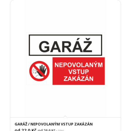
GARÁŽ / NEPOVOLANÝM VSTUP ZAKÁZÁN
od 22,0
Kč
od 26,6
Kč
(
s DPH)