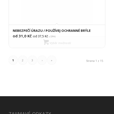
NEBEZPEČÍ ÚRAZU / POUŽÍVEJ OCHRANNÉ BRÝLE
od 31,0
Kč
od 37,5
Kč
(
s DPH)
Výběr možností
1
2
3
›
»
Strana 1 z 15
ZAJIMAVÉ ODKAZY