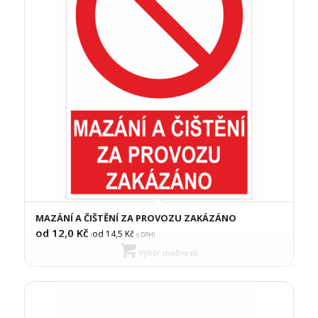
MAZÁNÍ A ČIŠTĚNÍ ZA PROVOZU ZAKÁZÁNO
od 12,0
Kč
od 14,5
Kč
(
s DPH)
Výběr možností