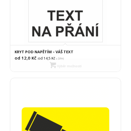
KRYT POD NAPĚTÍM – VÁŠ TEXT
od 12,0
Kč
od 14,5
Kč
(
s DPH)
Výběr možností