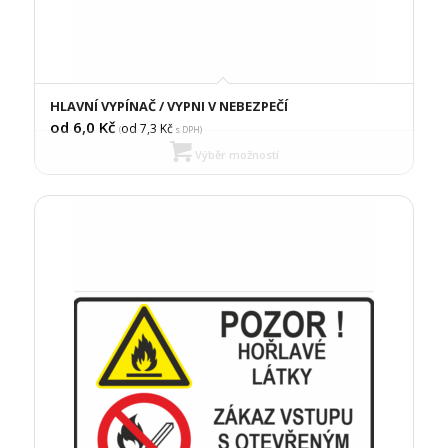
HLAVNÍ VYPÍNAČ / VYPNI V NEBEZPEČÍ
od 6,0
Kč
od 7,3
Kč
(
s DPH)
Výběr možností