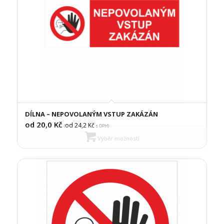
DÍLNA – NEPOVOLANÝM VSTUP ZAKÁZÁN
od 20,0
Kč
od 24,2
Kč
(
s DPH)
Výběr možností