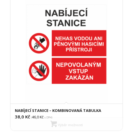
NABÍJECÍ STANICE – KOMBINOVANÁ TABULKA
38,0
Kč
46,0
Kč
(
s DPH)
Výběr možností