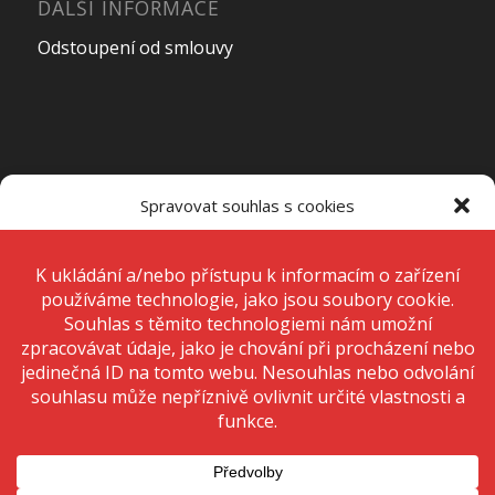
DALŠÍ INFORMACE
Odstoupení od smlouvy
OTEVÍRACÍ DOBA PRODEJNY
Spravovat souhlas s cookies
Pondělí – Pátek
7:00 – 15:00
K ukládání a/nebo přístupu k informacím o zařízení používáme
technologie, jako jsou soubory cookie. Děláme to, abychom zlepšili
zážitek z prohlížení a zobrazovali personalizované reklamy. Souhlas s
těmito technologiemi nám umožní zpracovávat údaje, jako je chování
Sobota
Zavřeno
při procházení nebo jedinečná ID na tomto webu. Nesouhlas nebo
odvolání souhlasu může nepříznivě ovlivnit určité vlastnosti a funkce.
Neděle
Zavřeno
Přijmout
Odmítnout