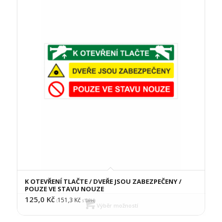
K OTEVŘENÍ TLAČTE / DVEŘE JSOU ZABEZPEČENY /
POUZE VE STAVU NOUZE
125,0
Kč
151,3
Kč
(
s DPH)
Výběr možností