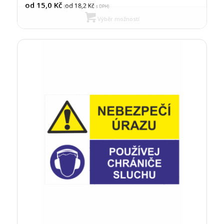
od 15,0
Kč
od 18,2
Kč
(
s DPH)
Výběr možností