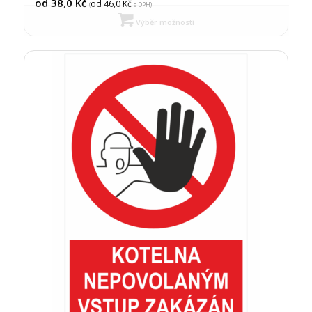
od 38,0
Kč
od 46,0
Kč
(
s DPH)
Výběr možností