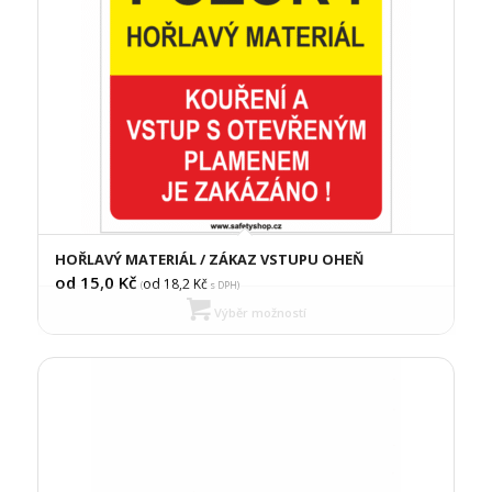
HOŘLAVÝ MATERIÁL / ZÁKAZ VSTUPU OHEŇ
od 15,0
Kč
od 18,2
Kč
(
s DPH)
Výběr možností