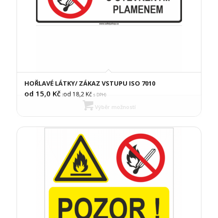
HOŘLAVÉ LÁTKY/ ZÁKAZ VSTUPU ISO 7010
od 15,0
Kč
od 18,2
Kč
(
s DPH)
Výběr možností