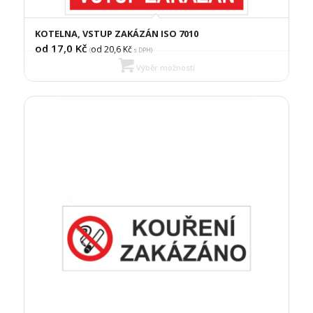
KOTELNA, VSTUP ZAKÁZÁN ISO 7010
od 17,0
Kč
od 20,6
Kč
(
s DPH)
Výběr možností