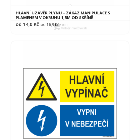
HLAVNÍ UZÁVĚR PLYNU – ZÁKAZ MANIPULACE S
PLAMENEM V OKRUHU 1,5M OD SKŘÍNĚ
od 14,0
Kč
od 16,9
Kč
(
s DPH)
Výběr možností