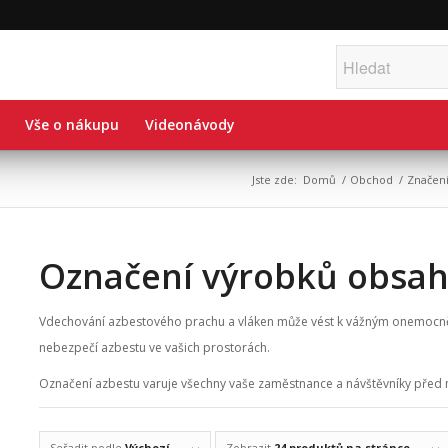
Vše o nákupu
Videonávody
Jste zde:
Domů
/
Obchod
/
Značení
Označení výrobků obsahu
Vdechování azbestového prachu a vláken může vést k vážným onemocnění
nebezpečí azbestu ve vašich prostorách.
Označení azbestu varuje všechny vaše zaměstnance a návštěvníky před 
Seřadit podle
Výchozí
Zobrazit
24 produktů na stránce