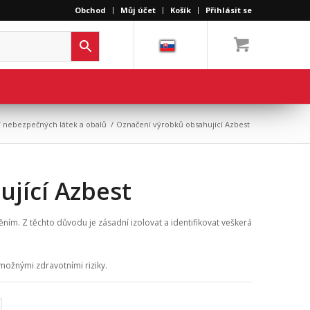
Obchod
Můj účet
Košík
Přihlásit se
 nebezpečných látek a obalů
/
Označení výrobků obsahující Azbest
jící Azbest
m. Z těchto důvodu je zásadní izolovat a identifikovat veškerá
možnými zdravotními riziky.