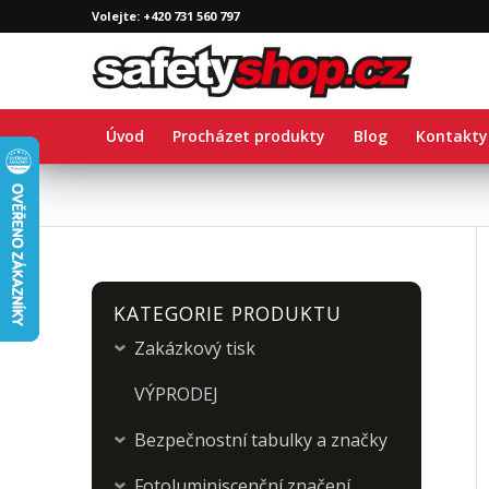
Volejte: +420 731 560 797
Úvod
Procházet produkty
Blog
Kontakty
KATEGORIE PRODUKTU
Zakázkový tisk
›
VÝPRODEJ
Bezpečnostní tabulky a značky
›
Fotoluminiscenční značení
›