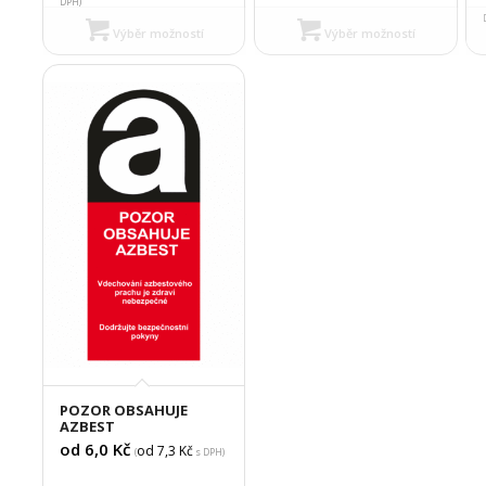
DPH)
Výběr možností
Výběr možností
POZOR OBSAHUJE
AZBEST
od 6,0
Kč
od 7,3
Kč
(
s DPH)