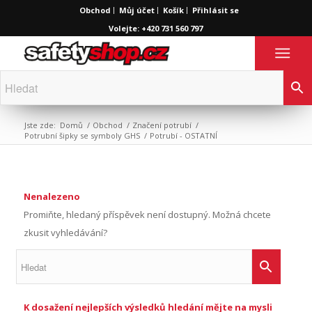
Obchod
Můj účet
Košík
Přihlásit se
Volejte: +420 731 560 797
Jste zde:
Domů
/
Obchod
/
Značení potrubí
/
Potrubní šipky se symboly GHS
/
Potrubí - OSTATNÍ
Nenalezeno
Promiňte, hledaný příspěvek není dostupný. Možná chcete
zkusit vyhledávání?
K dosažení nejlepších výsledků hledání mějte na mysli