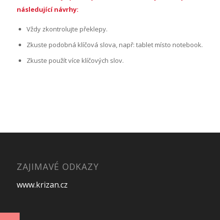
následující návrhy:
Vždy zkontrolujte překlepy.
Zkuste podobná klíčová slova, např: tablet místo notebook.
Zkuste použít více klíčových slov.
ZAJIMAVÉ ODKAZY
www.krizan.cz