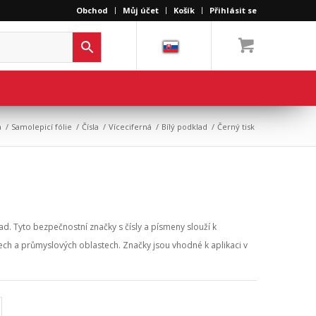
Obchod
Můj účet
Košík
Přihlásit se
a
/
Samolepicí fólie
/
Čísla
/
Víceciferná
/
Bílý podklad
/
Černý tisk
lad. Tyto bezpečnostní značky s čísly a písmeny slouží k
ladech a průmyslových oblastech. Značky jsou vhodné k aplikaci v