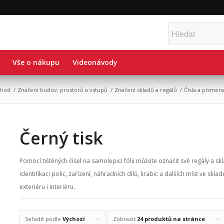
Vše o nákupu
Videonávody
hod
/
Značení budov, prostorů a vstupů
/
Značení skladů a regálů
/
Čísla a písmen
Černý tisk
Pomocí tištěných čísel na samolepicí fólii můžete označit své regály a sk
identifikaci polic, zařízení, náhradních dílů, krabic a dalších míst ve sk
exteriéru i interiéru.
Seřadit podle
Výchozí
Zobrazit
24 produktů na stránce