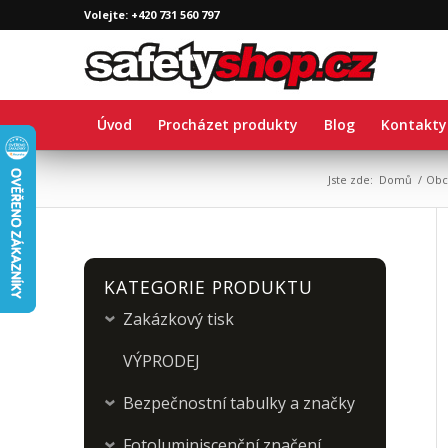
Volejte: +420 731 560 797
Úvod
Procházet produkty
Blog
Kontakty
Jste zde:
Domů
/
Obc
KATEGORIE PRODUKTU
Zakázkový tisk
›
VÝPRODEJ
Bezpečnostní tabulky a značky
›
Fotoluminiscenční značení
›