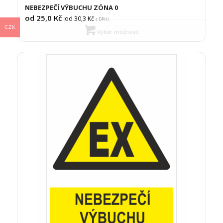
NEBEZPEČÍ VÝBUCHU ZÓNA 0
od 25,0
Kč
od 30,3
Kč
(
s DPH)
CZK
Výběr možností