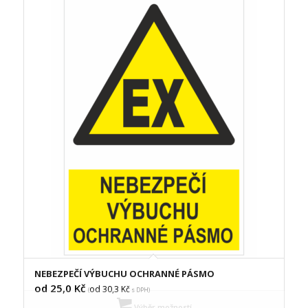
NEBEZPEČÍ VÝBUCHU OCHRANNÉ PÁSMO
od 25,0
Kč
od 30,3
Kč
(
s DPH)
Výběr možností