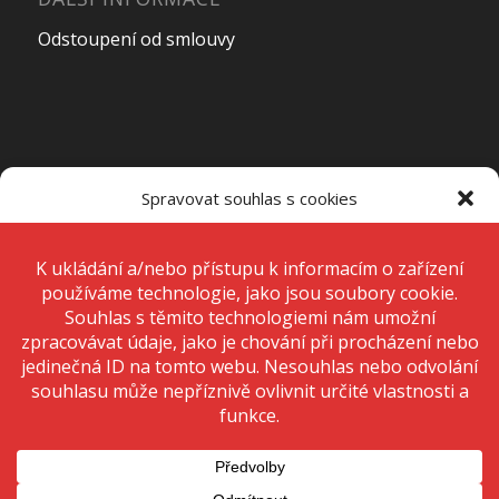
Odstoupení od smlouvy
OTEVÍRACÍ DOBA PRODEJNY
Spravovat souhlas s cookies
Pondělí – Pátek
7:00 – 15:00
K ukládání a/nebo přístupu k informacím o zařízení používáme
technologie, jako jsou soubory cookie. Děláme to, abychom zlepšili
zážitek z prohlížení a zobrazovali personalizované reklamy. Souhlas s
těmito technologiemi nám umožní zpracovávat údaje, jako je chování
Sobota
Zavřeno
při procházení nebo jedinečná ID na tomto webu. Nesouhlas nebo
odvolání souhlasu může nepříznivě ovlivnit určité vlastnosti a funkce.
Neděle
Zavřeno
Přijmout
Odmítnout