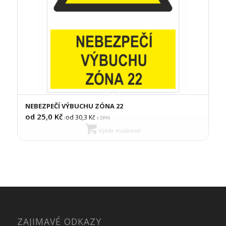
NEBEZPEČÍ VÝBUCHU ZÓNA 22
od 25,0
Kč
od 30,3
Kč
(
s DPH)
Výběr možností
ZAJIMAVÉ ODKAZY