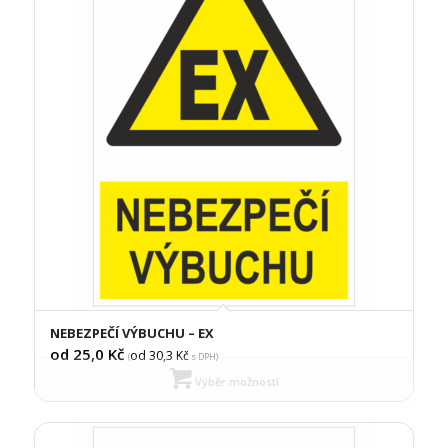
NEBEZPEČÍ VÝBUCHU – EX
od 25,0
Kč
od 30,3
Kč
(
s DPH)
Výběr možností