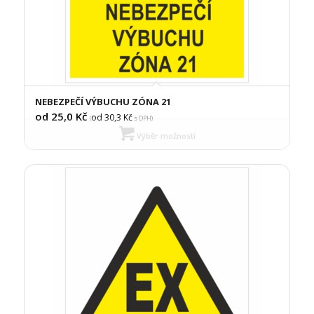
NEBEZPEČÍ VÝBUCHU ZÓNA 21
od 25,0
Kč
od 30,3
Kč
(
s DPH)
Výběr možností