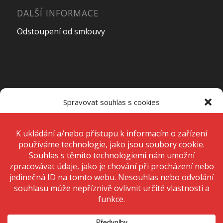
DALŠÍ INFORMACE
Odstoupení od smlouvy
OTEVÍRACÍ DOBA PRODEJNY
Spravovat souhlas s cookies
Pondělí – Pátek
7:00 – 15:00
K ukládání a/nebo přístupu k informacím o zařízení používáme
technologie, jako jsou soubory cookie. Děláme to, abychom zlepšili
zážitek z prohlížení a zobrazovali personalizované reklamy. Souhlas s
těmito technologiemi nám umožní zpracovávat údaje, jako je chování
Sobota
Zavřeno
při procházení nebo jedinečná ID na tomto webu. Nesouhlas nebo
odvolání souhlasu může nepříznivě ovlivnit určité vlastnosti a funkce.
Neděle
Zavřeno
Přijmout
Odmítnout