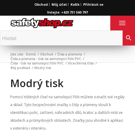
Obchod
Můj účet
Košík
Přihlásit se
Volejte: +420 731 560 797
Jste zde:
Domů
/
Obchod
/
Čísla a písmena
/
Čísla a písmena - tisk na samolepicí fólii PVC
/
Čísla - tisk na samolepicí fólii PVC
/
Víceciferná čísla
/
Bílý podklad
/
Modrý tisk
Modrý tisk
Pomocí tištěných čísel na samolepicí fólii můžete označit své regály
a sklad. Tyto bezpečnostní značky s čísly a písmeny slouží k
identifikaci polic, zařízení, náhradních dílů, krabic a dalších míst ve
skladech a průmyslových oblastech. Značky jsou vhodné k aplikaci
v exteriéru i interiéru.