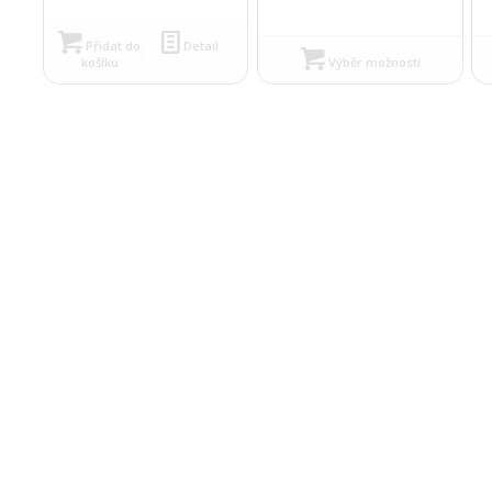
Přidat do
Detail
košíku
Výběr možností