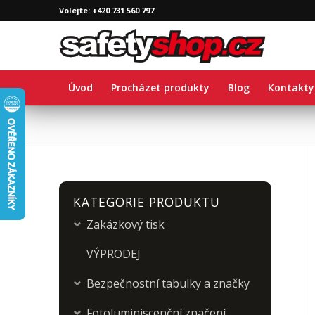
Volejte: +420 731 560 797
Úvod
Procházet produkty
Blog
Kontakty
KATEGORIE PRODUKTU
Zakázkový tisk
›
VÝPRODEJ
Bezpečnostní tabulky a značky
›
Fotoluminiscenční značení
›