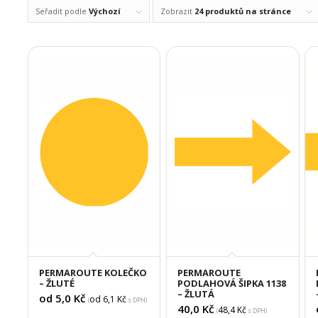
Seřadit podle
Výchozí
Zobrazit
24 produktů na stránce
PERMAROUTE KOLEČKO
PERMAROUTE
– ŽLUTÉ
PODLAHOVÁ ŠIPKA 1138
– ŽLUTÁ
od 5,0
Kč
od 6,1
Kč
(
s DPH)
40,0
Kč
48,4
Kč
(
s DPH)