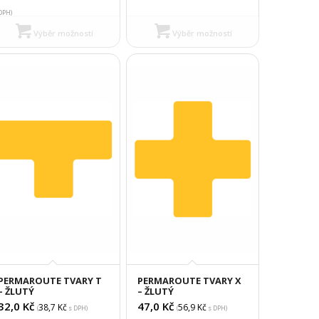
DPH)
Výběr možností
Výběr možností
PERMAROUTE TVARY T
PERMAROUTE TVARY X
– ŽLUTÝ
– ŽLUTÝ
32,0
Kč
47,0
Kč
38,7
Kč
56,9
Kč
(
s DPH)
(
s DPH)