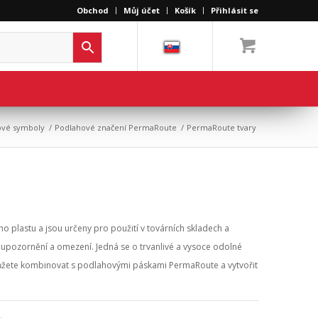
Obchod
Můj účet
Košík
Přihlásit se
ové symboly
/
Podlahové značení PermaRoute
/
PermaRoute tvary
plastu a jsou určeny pro použití v továrních skladech a
 upozornění a omezení. Jedná se o trvanlivé a vysoce odolné
můžete kombinovat s podlahovými páskami PermaRoute a vytvořit