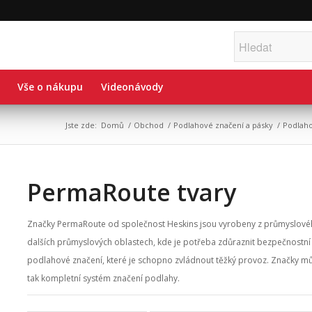
Vše o nákupu
Videonávody
Jste zde:
Domů
/
Obchod
/
Podlahové značení a pásky
/
Podlah
PermaRoute tvary
Značky PermaRoute od společnost Heskins jsou vyrobeny z průmyslového 
dalších průmyslových oblastech, kde je potřeba zdůraznit bezpečnostní
podlahové značení, které je schopno zvládnout těžký provoz. Značky 
tak kompletní systém značení podlahy.