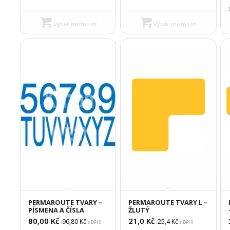
Výběr možností
Výběr možností
PERMAROUTE TVARY –
PERMAROUTE TVARY L –
PÍSMENA A ČÍSLA
ŽLUTÝ
80,00
Kč
21,0
Kč
96,80
Kč
25,4
Kč
(
s DPH)
(
s DPH)