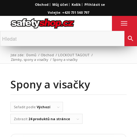
Obchod
Můj účet
Košík
Přihlásit se
Volejte: +420 731 560 797
Jste zde:
Domů
/
Obchod
/
LOCKOUT TAGOUT
/
Zámky, spony a visačky
/
Spony a visačky
Spony a visačky
Seřadit podle
Výchozí
Zobrazit
24 produktů na stránce