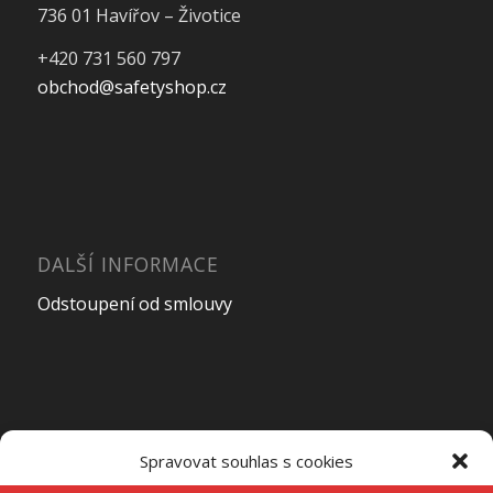
736 01 Havířov – Životice
+420 731 560 797
obchod@safetyshop.cz
DALŠÍ INFORMACE
Odstoupení od smlouvy
OTEVÍRACÍ DOBA PRODEJNY
Spravovat souhlas s cookies
Pondělí – Pátek
7:00 – 15:00