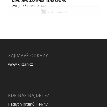
NEVODIVÁ UZAMYKATELNÁ SPONA
250,0
Kč
302,5
Kč
(
s DPH)
Výběr možností
ZAJIMAVÉ ODKAZY
www.krizan.cz
KDE NÁS NAJDETE?
Padlých hrdinů 144/47