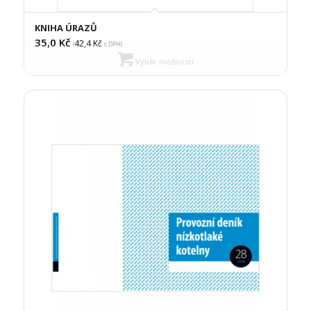
KNIHA ÚRAZŮ
35,0
Kč
42,4
Kč
(
s DPH)
Výběr možností