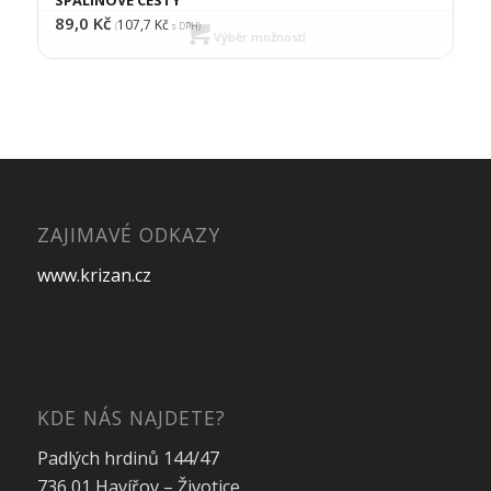
89,0
Kč
107,7
Kč
(
s DPH)
Výběr možností
ZAJIMAVÉ ODKAZY
www.krizan.cz
KDE NÁS NAJDETE?
Padlých hrdinů 144/47
736 01 Havířov – Životice