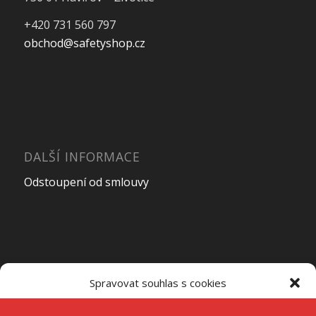
+420 731 560 797
obchod@safetyshop.cz
DALŠÍ INFORMACE
Odstoupení od smlouvy
OTEVÍRACÍ DOBA PRODEJNY
Spravovat souhlas s cookies
Pondělí – Pátek
7:00 – 15:00
K ukládání a/nebo přístupu k informacím o zařízení používáme