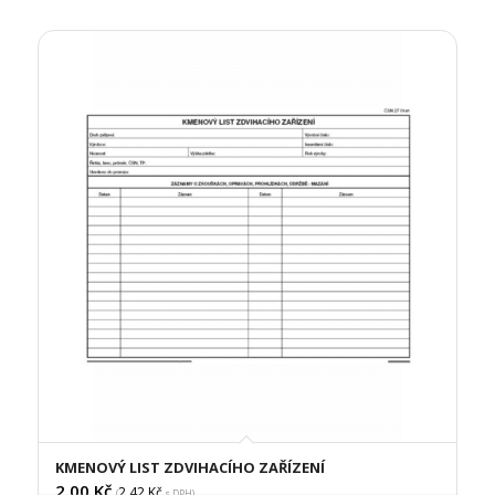
KMENOVÝ LIST ZDVIHACÍHO ZAŘÍZENÍ
2,00
Kč
2,42
Kč
(
s DPH)