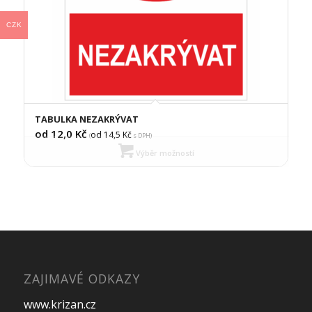
CZK
TABULKA NEZAKRÝVAT
od 12,0
Kč
od 14,5
Kč
(
s DPH)
Výběr možností
ZAJIMAVÉ ODKAZY
www.krizan.cz