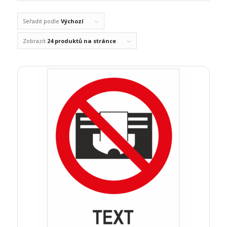
Seřadit podle
Výchozí
Zobrazit
24 produktů na stránce