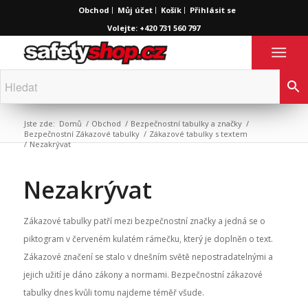
Obchod
Můj účet
Košík
Přihlásit se
Volejte: +420 731 560 797
Jste zde:
Domů
/
Obchod
/
Bezpečnostní tabulky a značky
/
Bezpečnostní Zákazové tabulky
/
Zákazové tabulky s textem
/
Nezakrývat
Nezakrývat
Zákazové tabulky patří mezi bezpečnostní značky a jedná se o
piktogram v červeném kulatém rámečku, který je doplněn o text.
Zákazové značení se stalo v dnešním světě nepostradatelnými a
jejich užití je dáno zákony a normami. Bezpečnostní zákazové
tabulky dnes kvůli tomu najdeme téměř všude.