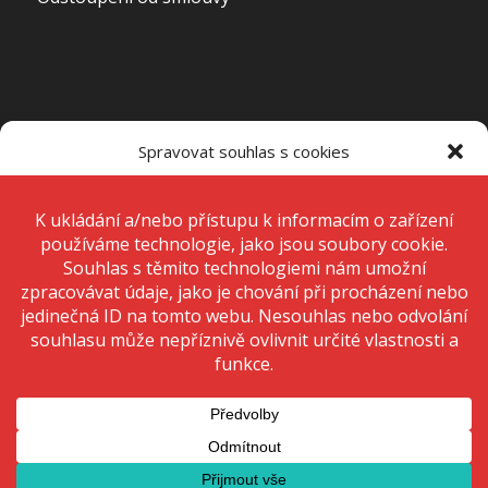
OTEVÍRACÍ DOBA PRODEJNY
Spravovat souhlas s cookies
Pondělí – Pátek
7:00 – 15:00
K ukládání a/nebo přístupu k informacím o zařízení používáme
technologie, jako jsou soubory cookie. Děláme to, abychom zlepšili
zážitek z prohlížení a zobrazovali personalizované reklamy. Souhlas s
těmito technologiemi nám umožní zpracovávat údaje, jako je chování
Sobota
Zavřeno
při procházení nebo jedinečná ID na tomto webu. Nesouhlas nebo
odvolání souhlasu může nepříznivě ovlivnit určité vlastnosti a funkce.
Neděle
Zavřeno
Přijmout
Odmítnout
Zobrazit předvolby
© 2020 Copyright - KRIŽAN - safetyshop
Zásady ochrany osobních údajů
Zásady cookies (EU)