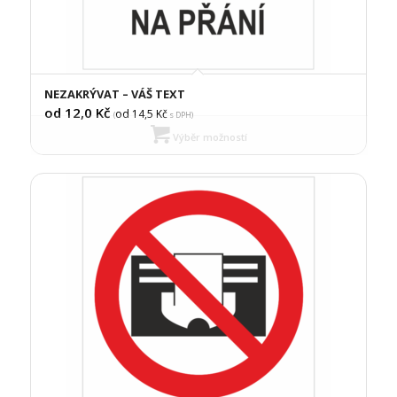
NEZAKRÝVAT – VÁŠ TEXT
od 12,0
Kč
od 14,5
Kč
(
s DPH)
Výběr možností