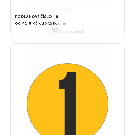
PODLAHOVÉ ČÍSLO – 0
od 45,0
Kč
od 54,5
Kč
(
s DPH)
Výběr možností