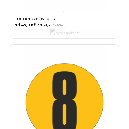
PODLAHOVÉ ČÍSLO – 7
od 45,0
Kč
od 54,5
Kč
(
s DPH)
Výběr možností