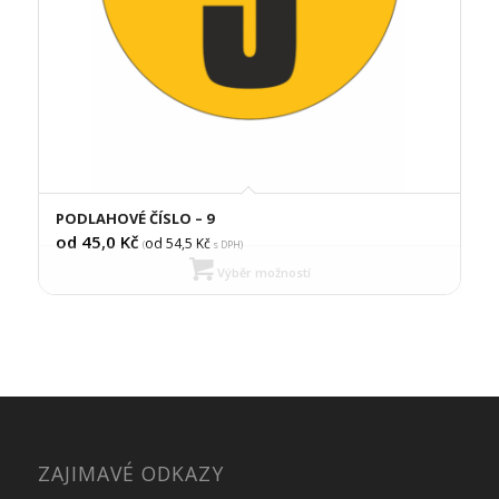
PODLAHOVÉ ČÍSLO – 9
od 45,0
Kč
od 54,5
Kč
(
s DPH)
Výběr možností
ZAJIMAVÉ ODKAZY