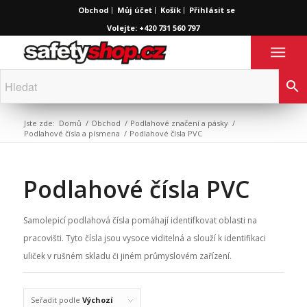
Obchod
Můj účet
Košík
Přihlásit se
Volejte: +420 731 560 797
Jste zde:
Domů
/
Obchod
/
Podlahové značení a pásky
/
Podlahové čísla a písmena
/
Podlahové čísla PVC
Podlahové čísla PVC
Samolepicí podlahová čísla pomáhají identifkovat oblasti na
pracovišti. Tyto čísla jsou vysoce viditelná a slouží k identifikaci
uliček v rušném skladu či jiném průmyslovém zařízení.
Seřadit podle
Výchozí