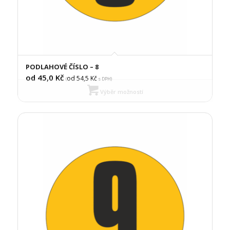
PODLAHOVÉ ČÍSLO – 8
od 45,0
Kč
od 54,5
Kč
(
s DPH)
Výběr možností