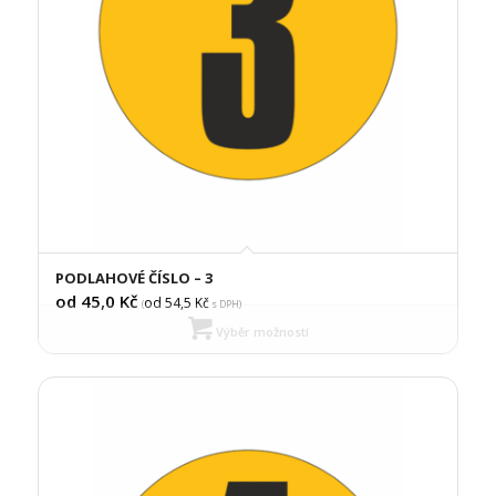
PODLAHOVÉ ČÍSLO – 3
od 45,0
Kč
od 54,5
Kč
(
s DPH)
Výběr možností