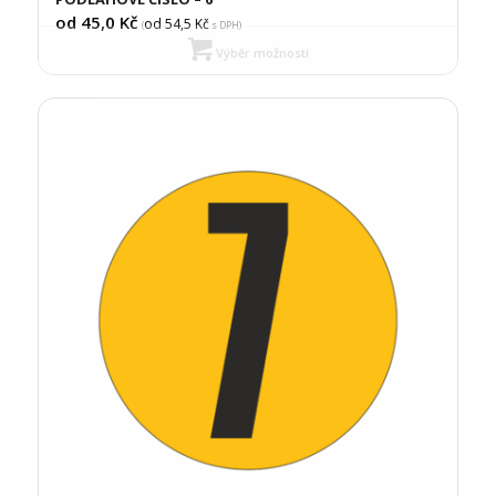
od 45,0
Kč
od 54,5
Kč
(
s DPH)
Výběr možností