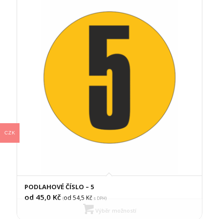
CZK
PODLAHOVÉ ČÍSLO – 5
od 45,0
Kč
od 54,5
Kč
(
s DPH)
Výběr možností