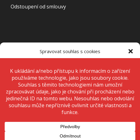
Odstoupení od smlouvy
OTEVÍRACÍ DOBA PRODEJNY
Spravovat souhlas s cookies
Pondělí – Pátek
7:00 – 15:00
K ukládání a/nebo přístupu k informacím o zařízení používáme
technologie, jako jsou soubory cookie. Děláme to, abychom zlepšili
zážitek z prohlížení a zobrazovali personalizované reklamy. Souhlas s
těmito technologiemi nám umožní zpracovávat údaje, jako je chování
Sobota
Zavřeno
při procházení nebo jedinečná ID na tomto webu. Nesouhlas nebo
odvolání souhlasu může nepříznivě ovlivnit určité vlastnosti a funkce.
Neděle
Zavřeno
Přijmout
Odmítnout
© 2020 Copyright - KRIŽAN - safetyshop
Zobrazit předvolby