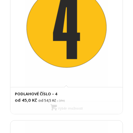
PODLAHOVÉ ČÍSLO – 4
od 45,0
Kč
od 54,5
Kč
(
s DPH)
Výběr možností