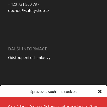
+420 731 560 797
obchod@safetyshop.cz
DALŠÍ INFORMACE
Odstoupení od smlouvy
OTEVÍRACÍ DOBA PRODEJNY
Spravovat souhlas s cookies
Pondělí – Pátek
7:00 – 15:00
K ukládání a/nebo přístupu k informacím o zařízení používáme
technologie, jako jsou soubory cookie. Děláme to, abychom zlepšili