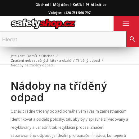
Obchod
Můj účet
Košík
Přihlásit se
Volejte: +420 731 560 797
Jste zde:
Domů
/
Obchod
/
Značení nebezpečných látek a obalů
/
Tříděný odpad
/
Nádoby na tříděný odpad
Nádoby na tříděný
odpad
Označit řádně tříděný odpad pomáhá vám i vašim zaměstnancům
identifikovat a oddělit položky, tak, aby byly správně zlikvidovány a
recyklovány a usnadnit tak recyklační proces. Značení
separovaného odpadu je ideální pro označení nádob, kontejnerů