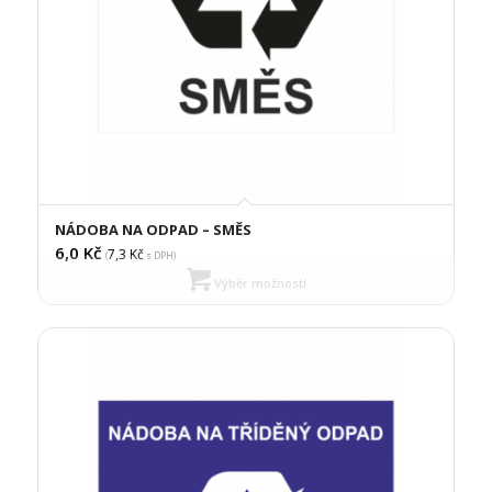
NÁDOBA NA ODPAD – SMĚS
6,0
Kč
7,3
Kč
(
s DPH)
Výběr možností