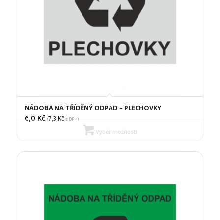
NÁDOBA NA TŘÍDĚNÝ ODPAD – PLECHOVKY
6,0
Kč
7,3
Kč
(
s DPH)
Výběr možností