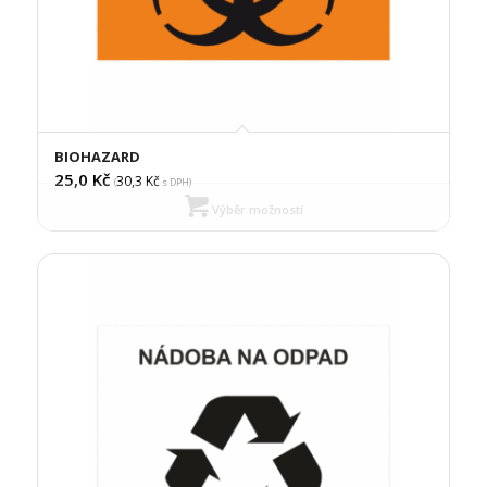
BIOHAZARD
25,0
Kč
30,3
Kč
(
s DPH)
Výběr možností