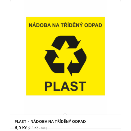
PLAST – NÁDOBA NA TŘÍDĚNÝ ODPAD
6,0
Kč
7,3
Kč
(
s DPH)