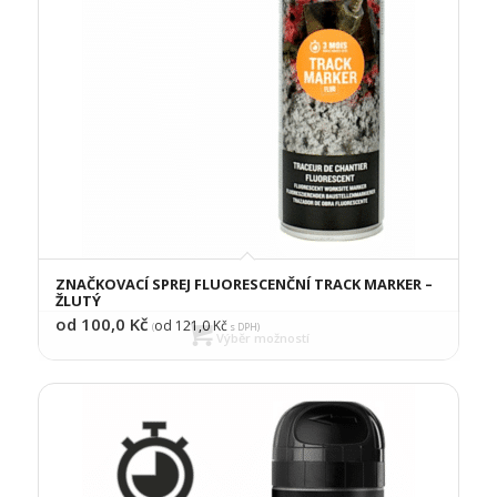
ZNAČKOVACÍ SPREJ FLUORESCENČNÍ TRACK MARKER –
ŽLUTÝ
od 100,0
Kč
od 121,0
Kč
(
s DPH)
Výběr možností