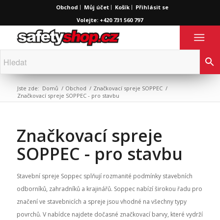
Obchod
Můj účet
Košík
Přihlásit se
Volejte: +420 731 560 797
Jste zde:
Domů
/
Obchod
/
Značkovací spreje SOPPEC
/
Značkovací spreje SOPPEC - pro stavbu
Značkovací spreje
SOPPEC - pro stavbu
Stavební spreje Soppec splňují rozmanité podmínky stavebních
odborníků, zahradníků a krajinářů. Soppec nabízí širokou řadu pro
značení ve stavebnicích a spreje jsou vhodné na všechny typy
povrchů. V nabídce najdete dočasné značkovací barvy, které vydrží