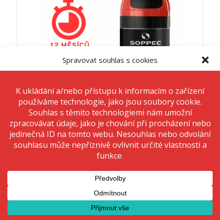
Spravovat souhlas s cookies
K ukládání a/nebo přístupu k informacím o zařízení používáme
technologie, jako jsou soubory cookie. Děláme to, abychom zlepšili
zážitek z prohlížení a zobrazovali personalizované reklamy. Souhlas s
těmito technologiemi nám umožní zpracovávat údaje, jako je chování
při procházení nebo jedinečná ID na tomto webu. Nesouhlas nebo
odvolání souhlasu může nepříznivě ovlivnit určité vlastnosti a funkce.
Přijmout
Odmítnout
ZNAČKOVACÍ SPREJ NEFLUORESCENČNÍ PRO MARKER –
Zobrazit předvolby
ČERVENÝ
od 130,0
Kč
od 157,3
Kč
(
s DPH)
Výběr možností