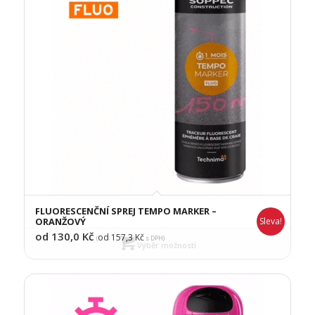
FLUORESCENČNÍ SPREJ TEMPO MARKER –
ORANŽOVÝ
Sleva!
od 130,0
Kč
od 157,3
Kč
(
s DPH)
Výběr možností