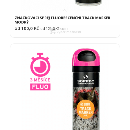
ZNAČKOVACÍ SPREJ FLUORESCENČNÍ TRACK MARKER –
MODRÝ
od 100,0
Kč
od 121,0
Kč
(
s DPH)
Výběr možností