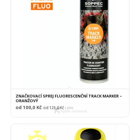
ZNAČKOVACÍ SPREJ FLUORESCENČNÍ TRACK MARKER –
ORANŽOVÝ
od 100,0
Kč
od 121,0
Kč
(
s DPH)
Výběr možností