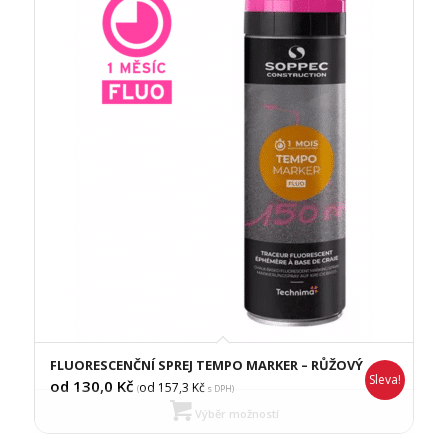
FLUORESCENČNÍ SPREJ TEMPO MARKER – RŮŽOVÝ
Sleva!
od 130,0
Kč
od 157,3
Kč
(
s DPH)
Výběr možností