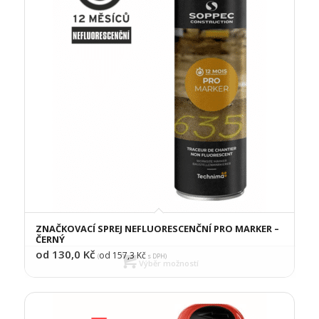
ZNAČKOVACÍ SPREJ NEFLUORESCENČNÍ PRO MARKER –
ČERNÝ
od 130,0
Kč
od 157,3
Kč
(
s DPH)
Výběr možností