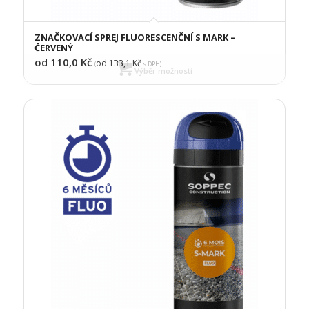
ZNAČKOVACÍ SPREJ FLUORESCENČNÍ S MARK –
ČERVENÝ
od 110,0
Kč
od 133,1
Kč
(
s DPH)
Výběr možností