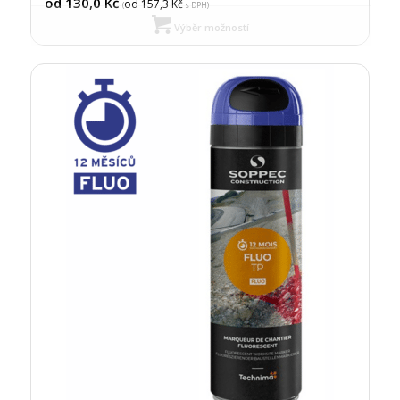
od 130,0
Kč
od 157,3
Kč
(
s DPH)
Výběr možností