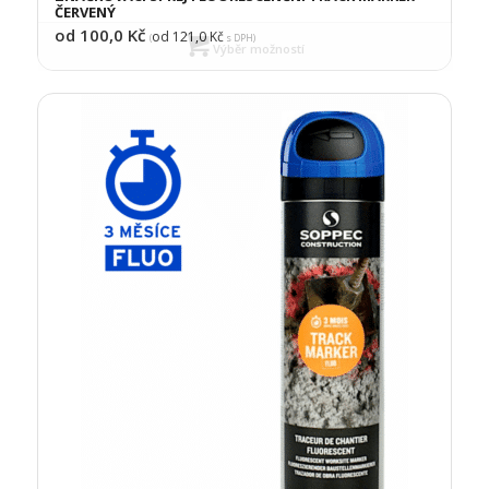
ČERVENÝ
od 100,0
Kč
od 121,0
Kč
(
s DPH)
Výběr možností