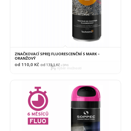
ZNAČKOVACÍ SPREJ FLUORESCENČNÍ S MARK –
ORANŽOVÝ
od 110,0
Kč
od 133,1
Kč
(
s DPH)
Výběr možností