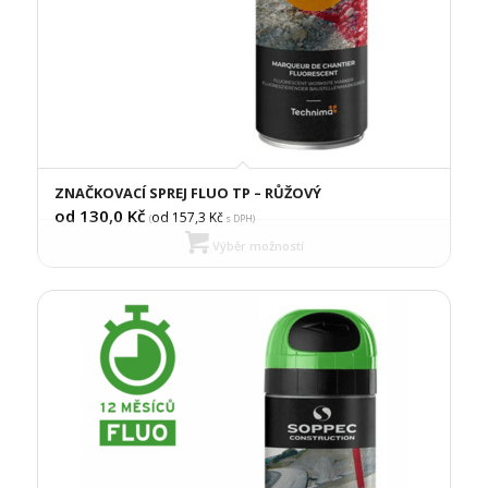
ZNAČKOVACÍ SPREJ FLUO TP – RŮŽOVÝ
od 130,0
Kč
od 157,3
Kč
(
s DPH)
Výběr možností