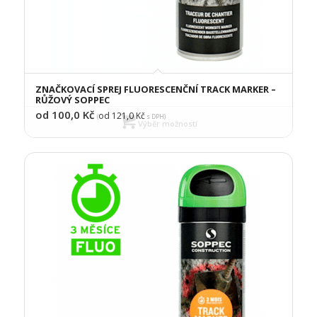
ZNAČKOVACÍ SPREJ FLUORESCENČNÍ TRACK MARKER –
RŮŽOVÝ SOPPEC
od 100,0
Kč
od 121,0
Kč
(
s DPH)
Výběr možností