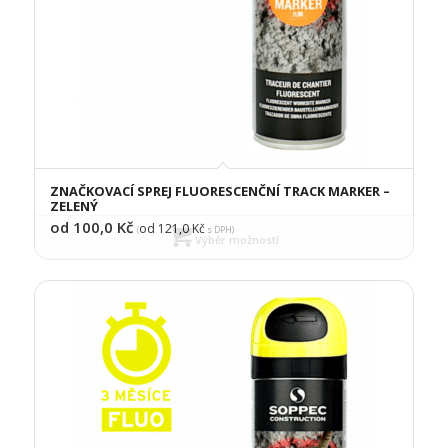
ZNAČKOVACÍ SPREJ FLUORESCENČNÍ TRACK MARKER –
ZELENÝ
od 100,0
Kč
od 121,0
Kč
(
s DPH)
Výběr možností