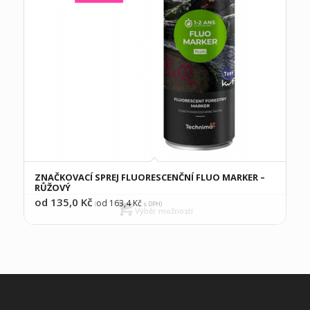
ZNAČKOVACÍ SPREJ FLUORESCENČNÍ FLUO MARKER –
RŮŽOVÝ
od 135,0
Kč
od 163,4
Kč
(
s DPH)
Výběr možností