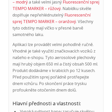
– modrý
a také velmi jasný
Fluorescenční sprej
TEMPO MARKER – růžový
. Nabídku skvěle
doplňuje nepřehlédnutelný
Fluorescenční
sprej TEMPO MARKER – oranžový
. Všechny
tyto odstíny mají víčko v přesné barvě
samotného laku.
Aplikaci lze provádět velmi pohodlně ručně.
Vhodné je také využití značkovacích vozíků z
našeho e-shopu. Tyto aerosolové plechovky
mají hrubý objem 650 ml a čistý obsah 500 ml.
Produkt dodáváme v krabicích po 12 kusech.
Před použitím sprej pořádně protřepejte
dnem vzhůru. Po skončení práce trysku
profoukněte otočením dnem dolů.
Hlavní přednosti a vlastnosti:
Vysoká svítivost barvy zaručuje skvělou