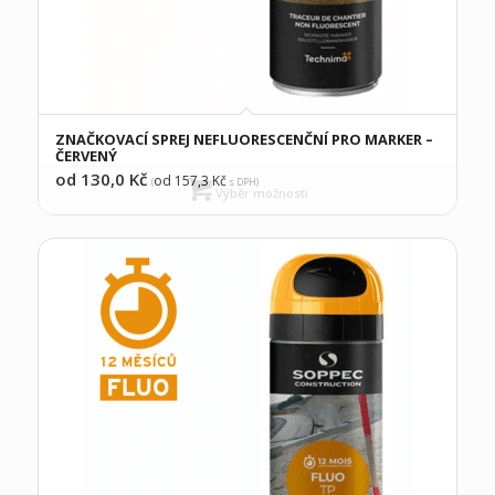
ZNAČKOVACÍ SPREJ NEFLUORESCENČNÍ PRO MARKER –
ČERVENÝ
od 130,0
Kč
od 157,3
Kč
(
s DPH)
Výběr možností