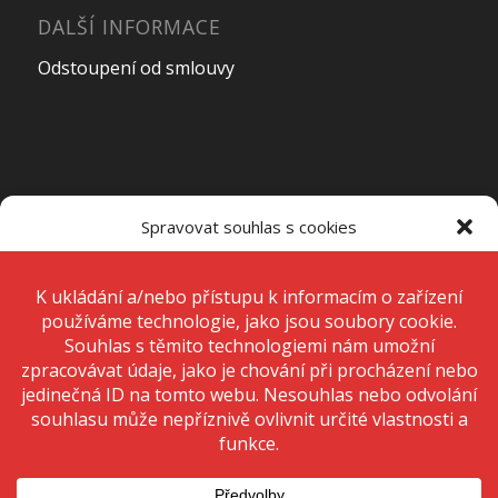
DALŠÍ INFORMACE
Odstoupení od smlouvy
OTEVÍRACÍ DOBA PRODEJNY
Spravovat souhlas s cookies
Pondělí – Pátek
7:00 – 15:00
K ukládání a/nebo přístupu k informacím o zařízení používáme
technologie, jako jsou soubory cookie. Děláme to, abychom zlepšili
zážitek z prohlížení a zobrazovali personalizované reklamy. Souhlas s
těmito technologiemi nám umožní zpracovávat údaje, jako je chování
Sobota
Zavřeno
při procházení nebo jedinečná ID na tomto webu. Nesouhlas nebo
odvolání souhlasu může nepříznivě ovlivnit určité vlastnosti a funkce.
Neděle
Zavřeno
Přijmout
Odmítnout