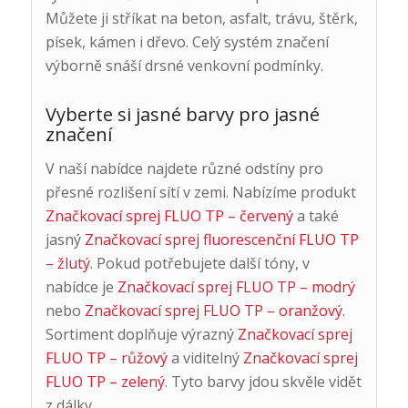
Můžete ji stříkat na beton, asfalt, trávu, štěrk,
písek, kámen i dřevo. Celý systém značení
výborně snáší drsné venkovní podmínky.
Vyberte si jasné barvy pro jasné
značení
V naší nabídce najdete různé odstíny pro
přesné rozlišení sítí v zemi. Nabízíme produkt
Značkovací sprej FLUO TP – červený
a také
jasný
Značkovací sprej fluorescenční FLUO TP
– žlutý
. Pokud potřebujete další tóny, v
nabídce je
Značkovací sprej FLUO TP – modrý
nebo
Značkovací sprej FLUO TP – oranžový
.
Sortiment doplňuje výrazný
Značkovací sprej
FLUO TP – růžový
a viditelný
Značkovací sprej
FLUO TP – zelený
. Tyto barvy jdou skvěle vidět
z dálky.