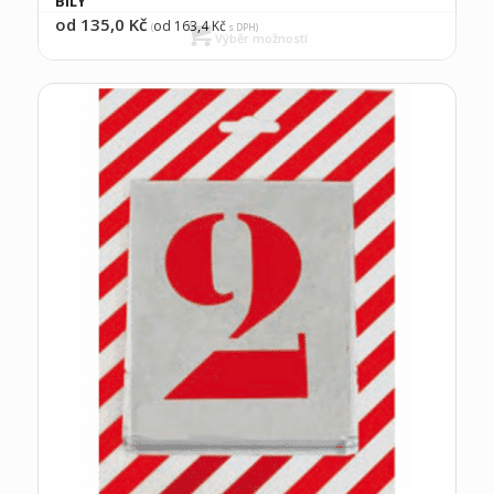
BÍLÝ
od 135,0
Kč
od 163,4
Kč
(
s DPH)
Výběr možností