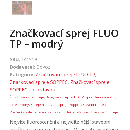
Značkovací sprej FLUO
TP – modrý
SKU:
141519
Dodavatel:
Dovoz
Kategorie:
Značkovací spreje FLUO TP
,
Značkovací spreje SOPPEC
,
Značkovací spreje
SOPPEC - pro stavbu
Štítků:
Barevné spreje
,
Barvy ve spreji
,
FLUO TP
,
sprej fluorescenční
,
sprej modrý
,
Spreje na stavbu
,
Spreje Soppec
,
Stavební spreje
,
Značení stavby
,
Značení ve stavebnictví
,
Značkovač
,
Značkovací spreje
Nejvíce fluorescenční a nejviditelnější stavební
značkovací sprej na trhu. FLUO TP byl vyvinut pro