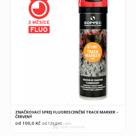
ZNAČKOVACÍ SPREJ FLUORESCENČNÍ TRACK MARKER –
ČERVENÝ
od 100,0
Kč
od 121,0
Kč
(
s DPH)
Výběr možností