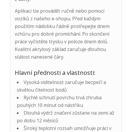
Aplikaci lze provádět ručně nebo pomocí
vozíků z našeho e-shopu. Před každým
použitím nádobku řádně protřepejte dnem
vzhůru pro dobré promíchání. Po skončení
práce vyčistěte trysku v poloze dnem dolů.
Kvalitní akrylový základ zaručuje dlouhou
stálost nanesené čáry.
Hlavní přednosti a vlastnosti:
Vysoká viditelnost zaručuje bezpečí a
skvělou čitelnost bodů
Rychlé schnutí povrchu trvá zhruba
pouhých 10 minut od nástřiku
Dlouhá výdrž značení zůstane na zemi až
po dobu 12 měsíců
Široký teplotní rozsah umožňuje práci v