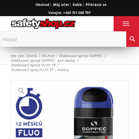
Obchod
Můj účet
Košík
Přihlásit se
Volejte: +420 731 560 797
Jste zde:
Domů
/
Obchod
/
Značkovací spreje SOPPEC
/
Značkovací spreje SOPPEC - pro stavbu
/
Značkovací spreje FLUO TP
/
Značkovací sprej FLUO TP – modrý