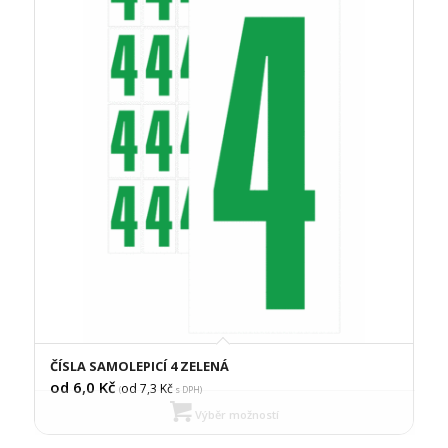
ČÍSLA SAMOLEPICÍ 4 ZELENÁ
od 6,0
Kč
od 7,3
Kč
(
s DPH)
Výběr možností