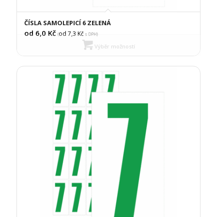
ČÍSLA SAMOLEPICÍ 6 ZELENÁ
od 6,0
Kč
od 7,3
Kč
(
s DPH)
Výběr možností