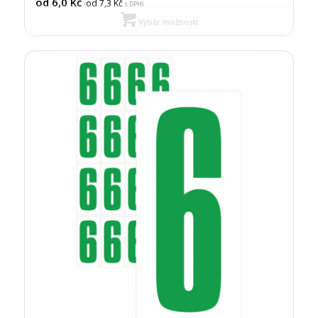
od 6,0
Kč
od 7,3
Kč
(
s DPH)
Výběr možností