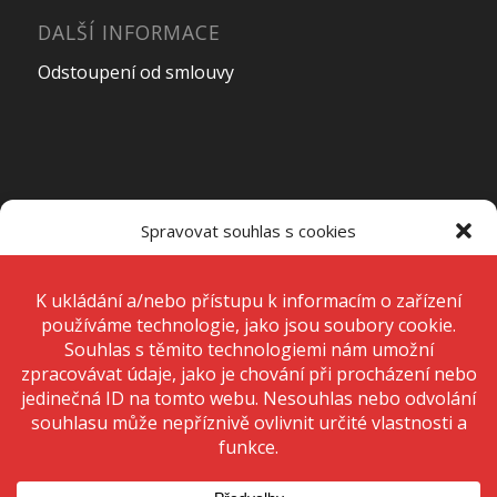
DALŠÍ INFORMACE
Odstoupení od smlouvy
OTEVÍRACÍ DOBA PRODEJNY
Spravovat souhlas s cookies
Pondělí – Pátek
7:00 – 15:00
K ukládání a/nebo přístupu k informacím o zařízení používáme
technologie, jako jsou soubory cookie. Děláme to, abychom zlepšili
zážitek z prohlížení a zobrazovali personalizované reklamy. Souhlas s
těmito technologiemi nám umožní zpracovávat údaje, jako je chování
Sobota
Zavřeno
při procházení nebo jedinečná ID na tomto webu. Nesouhlas nebo
odvolání souhlasu může nepříznivě ovlivnit určité vlastnosti a funkce.
Neděle
Zavřeno
Přijmout
Odmítnout