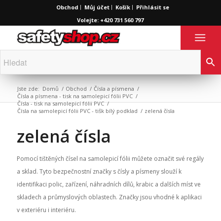
Obchod
Můj účet
Košík
Přihlásit se
Volejte: +420 731 560 797
Jste zde:
Domů
/
Obchod
/
Čísla a písmena
/
Čísla a písmena - tisk na samolepicí fólii PVC
/
Čísla - tisk na samolepicí fólii PVC
/
Čísla na samolepicí fólii PVC - tišk bílý podklad
/
zelená čísla
zelená čísla
Pomocí tištěných čísel na samolepicí fólii můžete označit své regály
a sklad. Tyto bezpečnostní značky s čísly a písmeny slouží k
identifikaci polic, zařízení, náhradních dílů, krabic a dalších míst ve
skladech a průmyslových oblastech. Značky jsou vhodné k aplikaci
v exteriéru i interiéru.