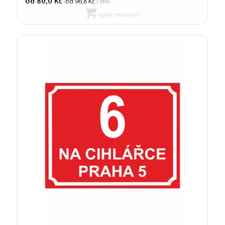
od 80,0
Kč
od 96,8
Kč
(
s DPH)
Výběr možností