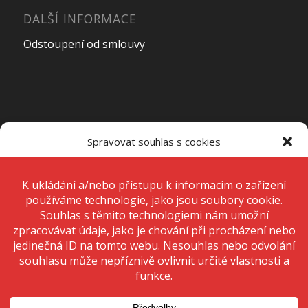
DALŠÍ INFORMACE
Odstoupení od smlouvy
OTEVÍRACÍ DOBA PRODEJNY
Spravovat souhlas s cookies
Pondělí – Pátek
7:00 – 15:00
K ukládání a/nebo přístupu k informacím o zařízení používáme
technologie, jako jsou soubory cookie. Děláme to, abychom zlepšili
zážitek z prohlížení a zobrazovali personalizované reklamy. Souhlas s
těmito technologiemi nám umožní zpracovávat údaje, jako je chování
Sobota
Zavřeno
při procházení nebo jedinečná ID na tomto webu. Nesouhlas nebo
odvolání souhlasu může nepříznivě ovlivnit určité vlastnosti a funkce.
Neděle
Zavřeno
Přijmout
Odmítnout