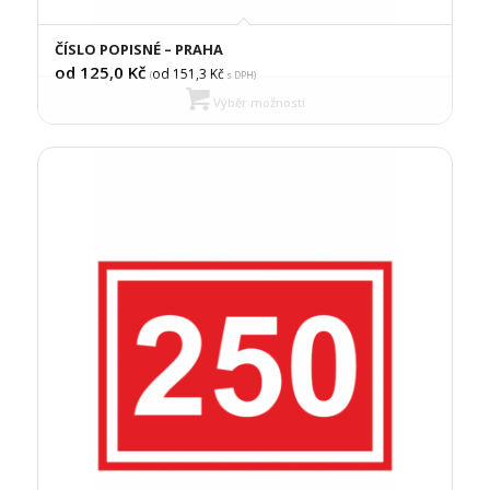
ČÍSLO POPISNÉ – PRAHA
od 125,0
Kč
od 151,3
Kč
(
s DPH)
Výběr možností