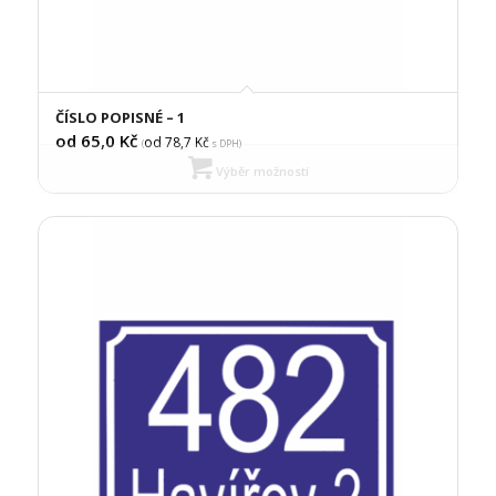
ČÍSLO POPISNÉ – 1
od 65,0
Kč
od 78,7
Kč
(
s DPH)
Výběr možností