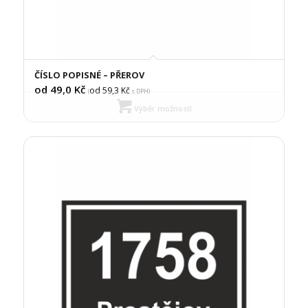
ČÍSLO POPISNÉ – PŘEROV
od 49,0
Kč
od 59,3
Kč
(
s DPH)
Výběr možností