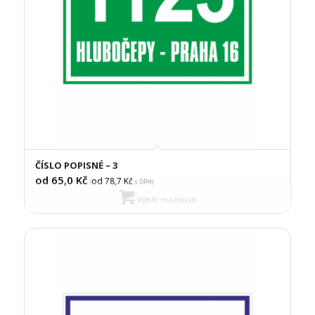
ČÍSLO POPISNÉ – 3
od 65,0
Kč
od 78,7
Kč
(
s DPH)
Výběr možností