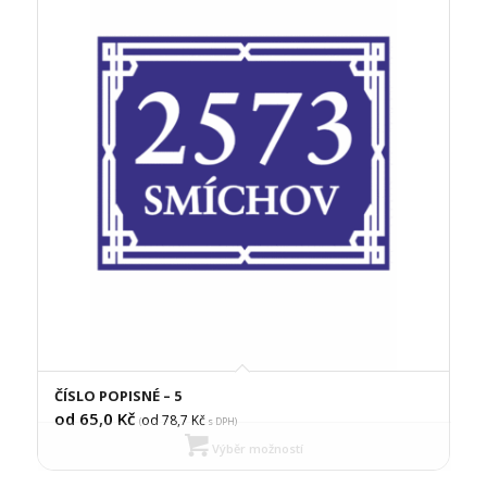
ČÍSLO POPISNÉ – 5
od 65,0
Kč
od 78,7
Kč
(
s DPH)
Výběr možností