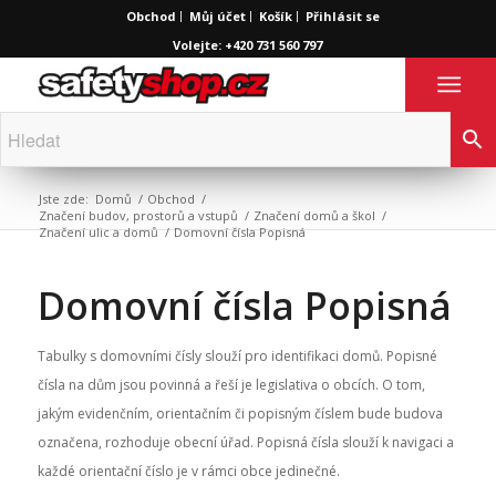
Obchod
Můj účet
Košík
Přihlásit se
Volejte: +420 731 560 797
Jste zde:
Domů
/
Obchod
/
Značení budov, prostorů a vstupů
/
Značení domů a škol
/
Značení ulic a domů
/
Domovní čísla Popisná
Domovní čísla Popisná
Tabulky s domovními čísly slouží pro identifikaci domů. Popisné
čísla na dům jsou povinná a řeší je legislativa o obcích. O tom,
jakým evidenčním, orientačním či popisným číslem bude budova
označena, rozhoduje obecní úřad. Popisná čísla slouží k navigaci a
každé orientační číslo je v rámci obce jedinečné.