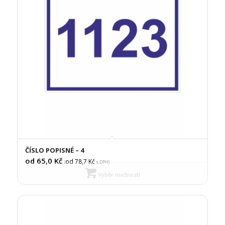
ČÍSLO POPISNÉ – 4
od 65,0
Kč
od 78,7
Kč
(
s DPH)
Výběr možností