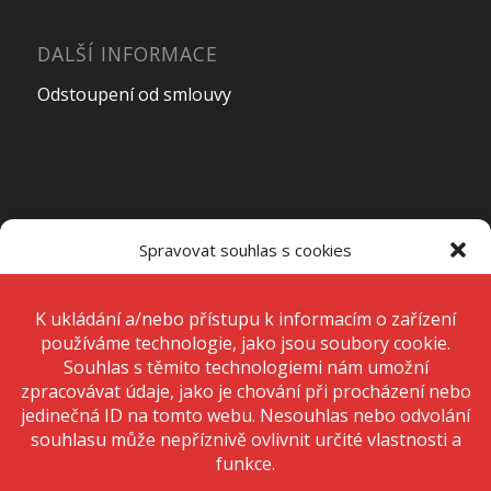
DALŠÍ INFORMACE
Odstoupení od smlouvy
OTEVÍRACÍ DOBA PRODEJNY
Spravovat souhlas s cookies
Pondělí – Pátek
7:00 – 15:00
K ukládání a/nebo přístupu k informacím o zařízení používáme
technologie, jako jsou soubory cookie. Děláme to, abychom zlepšili
zážitek z prohlížení a zobrazovali personalizované reklamy. Souhlas s
těmito technologiemi nám umožní zpracovávat údaje, jako je chování
Sobota
Zavřeno
při procházení nebo jedinečná ID na tomto webu. Nesouhlas nebo
odvolání souhlasu může nepříznivě ovlivnit určité vlastnosti a funkce.
Neděle
Zavřeno
Přijmout