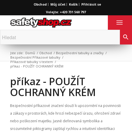
Obchod
Můj účet
Košík
Přihlásit se
Volejte: +420 731 560 797
Jste zde:
Domů
/
Obchod
/
Bezpečnostní tabulky a značky
/
Bezpečnostní Příkazové tabulky
/
Příkazové tabulky s textem
/
příkaz - POUŽÍT OCHRANNÝ KRÉM
příkaz - POUŽÍT
OCHRANNÝ KRÉM
Bezpečnostní příkazové značení slouží k upozornění na povinnosti
a zákazy v prostorách, kde hrozí nebezpečí úrazu, ohrožení zdraví
nebo poškození majetku. Jasně definovaná symbolika a
srozumitelné piktogramy zajišťují rychlou a intuitivní identifikaci