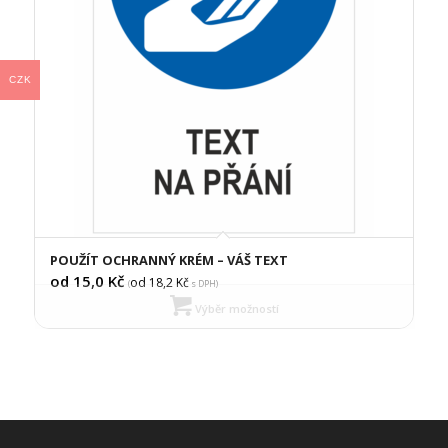
CZK
POUŽÍT OCHRANNÝ KRÉM – VÁŠ TEXT
od 15,0
Kč
od 18,2
Kč
(
s DPH)
Výběr možností