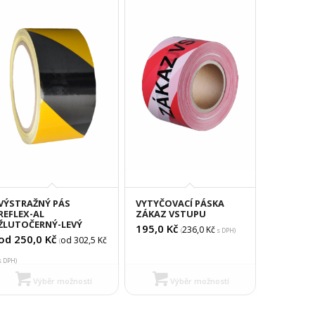
VÝSTRAŽNÝ PÁS
VYTYČOVACÍ PÁSKA
REFLEX-AL
ZÁKAZ VSTUPU
ŽLUTOČERNÝ-LEVÝ
195,0
Kč
236,0
Kč
(
s DPH)
od 250,0
Kč
od 302,5
Kč
(
s DPH)
Výběr možností
Výběr možností