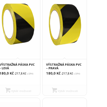
VÝSTRAŽNÁ PÁSKA PVC
VÝSTRAŽNÁ PÁSKA PVC
– LEVÁ
– PRAVÁ
180,0
Kč
180,0
Kč
217,8
Kč
217,8
Kč
(
s DPH)
(
s DPH)
Výběr možností
Výběr možností