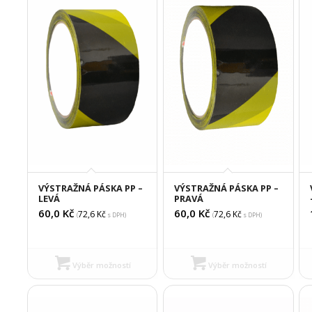
VÝSTRAŽNÁ PÁSKA PP –
VÝSTRAŽNÁ PÁSKA PP –
LEVÁ
PRAVÁ
60,0
Kč
60,0
Kč
72,6
Kč
72,6
Kč
(
s DPH)
(
s DPH)
Výběr možností
Výběr možností