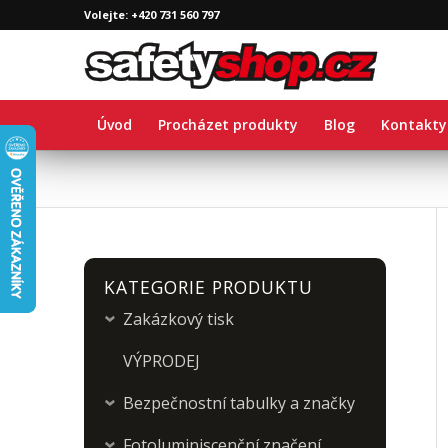
Volejte: +420 731 560 797
Úvod
Procházet produkty
Blog
Kontakty
KATEGORIE PRODUKTU
Zakázkový tisk
›
VÝPRODEJ
Bezpečnostní tabulky a značky
›
Fotoluminiscenční značení
›