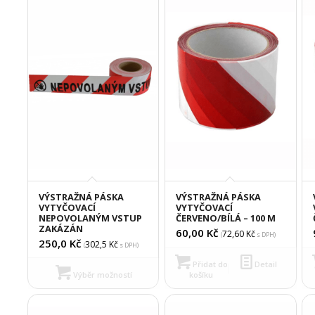
VÝSTRAŽNÁ PÁSKA
VÝSTRAŽNÁ PÁSKA
VYTYČOVACÍ
VYTYČOVACÍ
NEPOVOLANÝM VSTUP
ČERVENO/BÍLÁ – 100 M
ZAKÁZÁN
60,00
Kč
72,60
Kč
(
s DPH)
250,0
Kč
302,5
Kč
(
s DPH)
Přidat do
Detail
Výběr možností
košíku