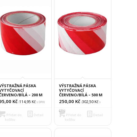
VÝSTRAŽNÁ PÁSKA
VÝSTRAŽNÁ PÁSKA
VYTYČOVACÍ
VYTYČOVACÍ
ČERVENO/BÍLÁ – 200 M
ČERVENO/BÍLÁ – 500 M
95,00
Kč
250,00
Kč
114,95
Kč
302,50
Kč
(
s DPH)
(
s
DPH)
Přidat do
Detail
Přidat do
Detail
košíku
košíku