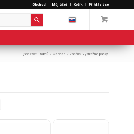
Obchod
Můj účet
Košík
Přihlásit se
Jste zde:
Domů
/
Obchod
/
Značka: Výstražné pásky