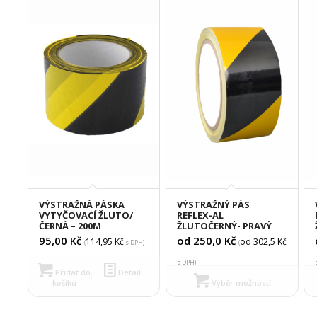
VÝSTRAŽNÁ PÁSKA
VÝSTRAŽNÝ PÁS
VYTYČOVACÍ ŽLUTO/
REFLEX-AL
ČERNÁ – 200M
ŽLUTOČERNÝ- PRAVÝ
95,00
Kč
od 250,0
Kč
114,95
Kč
od 302,5
Kč
(
s DPH)
(
s DPH)
Přidat do
Detail
košíku
Výběr možností