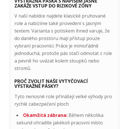
VÝSTRAŽNÁ PÁSKA S NÁPISEM JASNĚ
ZAKÁŽE VSTUP DO RIZIKOVÉ ZÓNY
V naší nabídce najdete klasické pruhované
role a nabízíme také provedení s jasným
textem. Varianta s potiskem ihned varuje, že
do daného prostoru mají přístup pouze
vybraní pracovníci. Práce je mimořádně
jednoduchá, protože pás stačí odmotat z role
a pevně ho uvázat kolem sloupků nebo
stromů.
PROČ ZVOLIT NAŠE VYTYČOVACÍ
VÝSTRAŽNÉ PÁSKY?
Tyto nenosné role přinášejí velké výhody pro
rychlé zabezpečení ploch:
Okamžitá zábrana:
Během několika
sekund ohradíte jakékoli pracovní místo