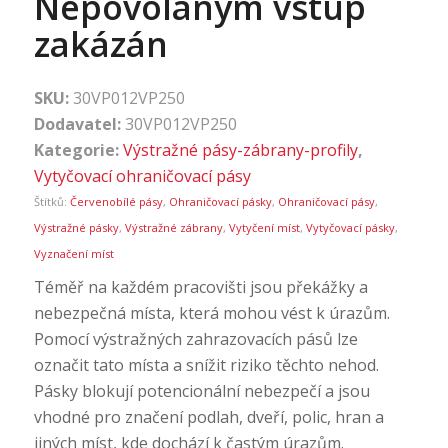
Nepovolaným vstup
zakázán
SKU:
30VP012VP250
Dodavatel:
30VP012VP250
Kategorie:
Výstražné pásy-zábrany-profily
,
Vytyčovací ohraničovací pásy
Štítků:
Červenobílé pásy
,
Ohraničovací pásky
,
Ohraničovací pásy
,
Výstražné pásky
,
Výstražné zábrany
,
Vytyčení míst
,
Vytyčovací pásky
,
Vyznačení míst
Téměř na každém pracovišti jsou překážky a
nebezpečná místa, která mohou vést k úrazům.
Pomocí výstražných zahrazovacích pásů lze
označit tato místa a snížit riziko těchto nehod.
Pásky blokují potencionální nebezpečí a jsou
vhodné pro značení podlah, dveří, polic, hran a
jiných míst, kde dochází k častým úrazům.