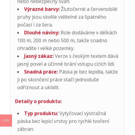
nebo nebezpečný svah.
Výrazné barvy:
Žlutočerné a červenobílé
pruhy jsou skvěle viditelné za špatného
počasí i za šera.
Dlouhé náviny:
Role dodáváme v délkách
100 m, 200 m nebo 500 m, takže snadno
ohradíte i velké pozemky.
Jasný zákaz:
Verze s českým textem dává
jasný povel a účinně brání vstupu cizích lidí.
Snadná práce:
Páska je bez lepidla, takže
ji po skončení práce stačí jednoduše
odříznout a uklidit.
Detaily o produktu:
Typ produktu:
Vytyčovací výstražná
páska bez lepicí vrstvy pro rychlé tvoření
CZK
zábran.