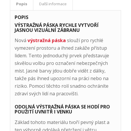
Popis
Další informace
POPIS
VÝSTRAŽNÁ PÁSKA RYCHLE VYTVOŘÍ
JASNOU VIZUÁLNÍ ZÁBRANU
Nová
výstražná páska
slouží pro rychlé
vymezení prostoru a ihned zakáže přístup
lidem. Tento jednoduchý prvek představuje
skvělou volbu pro označení nebezpečných
míst. Jasné barvy jdou dobře vidět z dálky,
takže pás ihned upozorní na práci nebo na
riziko. Pomocí těchto rolí snadno ochráníte
zdraví svých lidí na pracovišti.
ODOLNÁ VÝSTRAŽNÁ PÁSKA SE HODÍ PRO
POUŽITÍ UVNITŘ I VENKU
Základ tohoto materiálu tvoří pevný plast a
ten výborně odolává přetržení i větru.