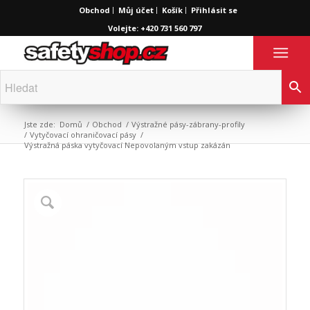
Obchod
Můj účet
Košík
Přihlásit se
Volejte: +420 731 560 797
Jste zde:
Domů
/
Obchod
/
Výstražné pásy-zábrany-profily
/
Vytyčovací ohraničovací pásy
/
Výstražná páska vytyčovací Nepovolaným vstup zakázán