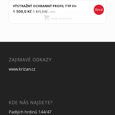
VÝSTRAŽNÝ OCHRANNÝ PROFIL TYP H+
Sleva!
1 500,0
Kč
1 815,0
Kč
(
s DPH)
Výběr možností
ZAJIMAVÉ ODKAZY
www.krizan.cz
KDE NÁS NAJDETE?
Padlých hrdinů 144/47