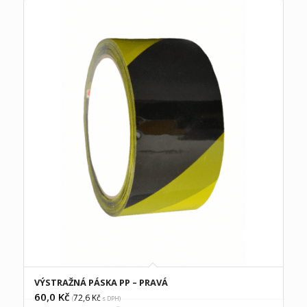
VÝSTRAŽNÁ PÁSKA PP – PRAVÁ
60,0
Kč
72,6
Kč
(
s DPH)