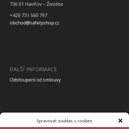
736 01 Havířov – Životice
+420 731 560 797
obchod@safetyshop.cz
DALŠÍ INFORMACE
Odstoupení od smlouvy
OTEVÍRACÍ DOBA PRODEJNY
Spravovat souhlas s cookies
Pondělí – Pátek
7:00 – 15:00