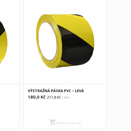
Á
VÝSTRAŽNÁ PÁSKA PVC – LEVÁ
180,0
Kč
217,8
Kč
(
s DPH)
Výběr možností