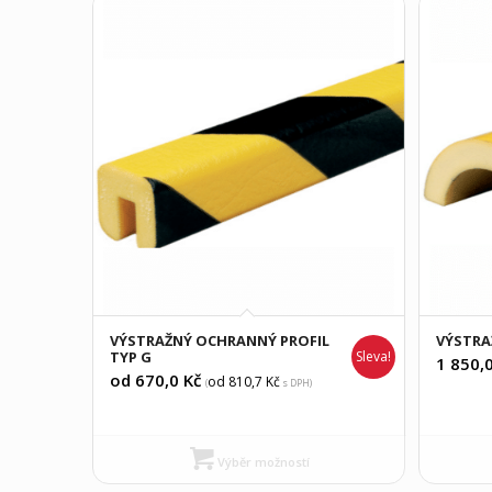
VÝSTRAŽNÝ OCHRANNÝ PROFIL
VÝSTRA
TYP G
Sleva!
1 850,
od 670,0
Kč
od 810,7
Kč
(
s DPH)
Výběr možností