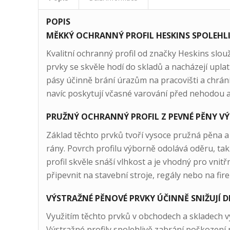
POPIS
MĚKKÝ OCHRANNÝ PROFIL HESKINS SPOLEHL
Kvalitní ochranný profil od značky Heskins slou
prvky se skvěle hodí do skladů a nacházejí upla
pásy účinně brání úrazům na pracovišti a chrán
navíc poskytují včasné varování před nehodou a 
PRUŽNÝ OCHRANNÝ PROFIL Z PEVNÉ PĚNY VÝ
Základ těchto prvků tvoří vysoce pružná pěna a
rány. Povrch profilu výborně odolává oděru, t
profil skvěle snáší vlhkost a je vhodný pro vnit
připevnit na stavební stroje, regály nebo na fire
VÝSTRAŽNÉ PĚNOVÉ PRVKY ÚČINNĚ SNIŽUJÍ D
Využitím těchto prvků v obchodech a skladech vý
Výstražné profily spolehlivě zabrání poškození 