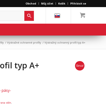
Obchod
Můj účet
Košík
Přihlásit se
ily
/
Výstražné ochranné profily
/
Výstražný ochranný profil typ A+
fil typ A+
Sleva!
 pásy-
ana stěn
,