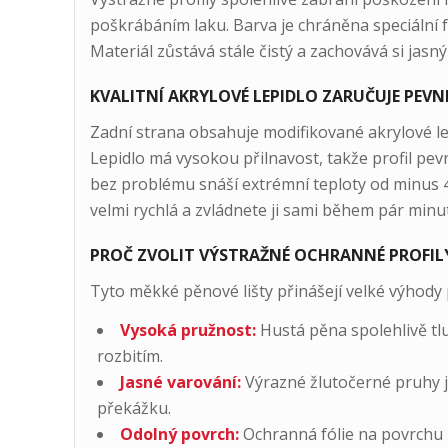
poškrábáním laku. Barva je chráněna speciální fó
Materiál zůstává stále čistý a zachovává si jas
KVALITNÍ AKRYLOVÉ LEPIDLO ZARUČUJE PEVN
Zadní strana obsahuje modifikované akrylové lep
Lepidlo má vysokou přilnavost, takže profil pev
bez problému snáší extrémní teploty od minus 40
velmi rychlá a zvládnete ji sami během pár minut
PROČ ZVOLIT VÝSTRAŽNÉ OCHRANNÉ PROFILY
Tyto měkké pěnové lišty přinášejí velké výhody
Vysoká pružnost:
Hustá pěna spolehlivě tl
rozbitím.
Jasné varování:
Výrazné žlutočerné pruhy j
překážku.
Odolný povrch:
Ochranná fólie na povrchu 