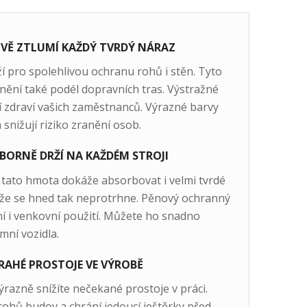
IVĚ ZTLUMÍ KAŽDÝ TVRDÝ NÁRAZ
ží pro spolehlivou ochranu rohů i stěn. Tyto
tnění také podél dopravních tras. Výstražné
í zdraví vašich zaměstnanců. Výrazné barvy
snižují riziko zranění osob.
BORNĚ DRŽÍ NA KAŽDÉM STROJI
 tato hmota dokáže absorbovat i velmi tvrdé
akže se hned tak neprotrhne. Pěnový ochranný
řní i venkovní použití. Můžete ho snadno
mní vozidla.
RAHÉ PROSTOJE VE VÝROBĚ
razně snížíte nečekané prostoje v práci.
rohů budov a chrání jedoucí ještěrky před