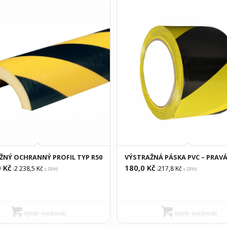
ŽNÝ OCHRANNÝ PROFIL TYP R50
VÝSTRAŽNÁ PÁSKA PVC – PRAV
0
Kč
180,0
Kč
2 238,5
Kč
217,8
Kč
(
s DPH)
(
s DPH)
Výběr možností
Výběr možností