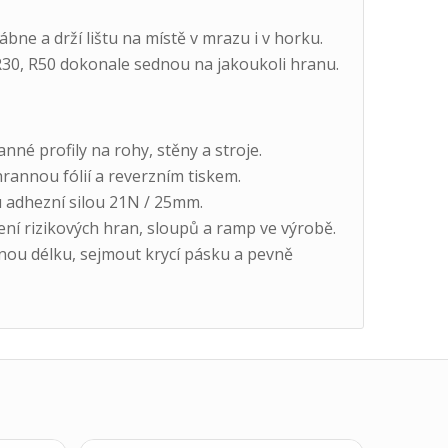
bne a drží lištu na místě v mrazu i v horku.
R30, R50 dokonale sednou na jakoukoli hranu.
nné profily na rohy, stěny a stroje.
annou fólií a reverzním tiskem.
ou adhezní silou 21N / 25mm.
ní rizikových hran, sloupů a ramp ve výrobě.
nou délku, sejmout krycí pásku a pevně