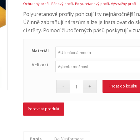
Ochranný profil
,
Pěnový profil
,
Polyuretanový profil
,
Výstražný profil
Polyuretanové profily pohlcují i ty nejnáročnější 
Účinně zabraňují nárazům a lze je instalovat do sk
či stěny. Pomocí žlutočerných pásů poskytují vizuáln
Materiál
Velikost
Přidat do košíku
Porovnat produkt
Popis
Další informace