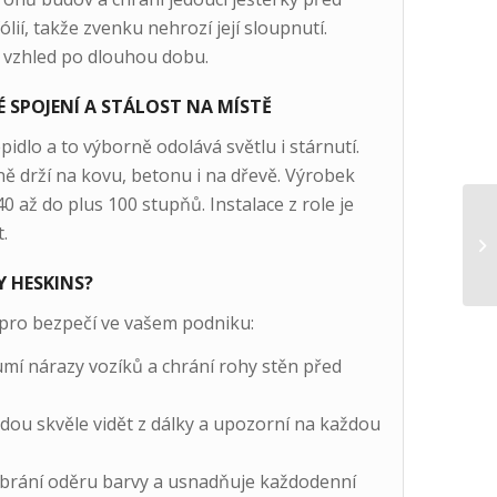
lií, takže zvenku nehrozí její sloupnutí.
ný vzhled po dlouhou dobu.
É SPOJENÍ A STÁLOST NA MÍSTĚ
idlo a to výborně odolává světlu i stárnutí.
ně drží na kovu, betonu i na dřevě. Výrobek
 až do plus 100 stupňů. Instalace z role je
.
 HESKINS?
 pro bezpečí ve vašem podniku:
umí nárazy vozíků a chrání rohy stěn před
dou skvěle vidět z dálky a upozorní na každou
brání oděru barvy a usnadňuje každodenní