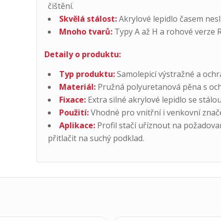
čištění.
Skvělá stálost:
Akrylové lepidlo časem neslá
Mnoho tvarů:
Typy A až H a rohové verze 
Detaily o produktu:
Typ produktu:
Samolepicí výstražné a ochra
Materiál:
Pružná polyuretanová pěna s ochr
Fixace:
Extra silné akrylové lepidlo se stál
Použití:
Vhodné pro vnitřní i venkovní znače
Aplikace:
Profil stačí uříznout na požadova
přitlačit na suchý podklad.