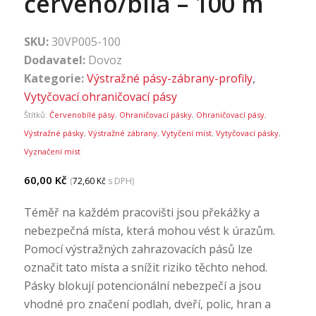
červeno/bílá – 100 m
SKU:
30VP005-100
Dodavatel:
Dovoz
Kategorie:
Výstražné pásy-zábrany-profily
,
Vytyčovací ohraničovací pásy
Štítků:
Červenobílé pásy
,
Ohraničovací pásky
,
Ohraničovací pásy
,
Výstražné pásky
,
Výstražné zábrany
,
Vytyčení míst
,
Vytyčovací pásky
,
Vyznačení míst
60,00
Kč
(
72,60
Kč
s DPH)
Téměř na každém pracovišti jsou překážky a
nebezpečná místa, která mohou vést k úrazům.
Pomocí výstražných zahrazovacích pásů lze
označit tato místa a snížit riziko těchto nehod.
Pásky blokují potencionální nebezpečí a jsou
vhodné pro značení podlah, dveří, polic, hran a