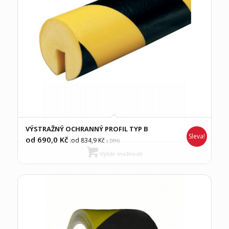
VÝSTRAŽNÝ OCHRANNÝ PROFIL TYP B
Sleva!
od 690,0
Kč
od 834,9
Kč
(
s DPH)
Výběr možností