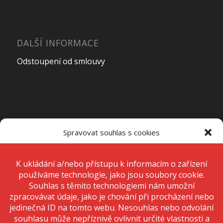
DALŠÍ INFORMACE
Odstoupení od smlouvy
OTEVÍRACÍ DOBA PRODEJNY
Spravovat souhlas s cookies
Pondělí – Pátek
7:00 – 15:00
K ukládání a/nebo přístupu k informacím o zařízení používáme
technologie, jako jsou soubory cookie. Děláme to, abychom zlepšili
zážitek z prohlížení a zobrazovali personalizované reklamy. Souhlas s
těmito technologiemi nám umožní zpracovávat údaje, jako je chování
Sobota
Zavřeno
při procházení nebo jedinečná ID na tomto webu. Nesouhlas nebo
odvolání souhlasu může nepříznivě ovlivnit určité vlastnosti a funkce.
Neděle
Zavřeno