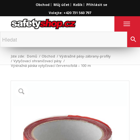
Obchod
Můj účet
Košík
Přihlásit se
Volejte: +420 731 560 797
Jste zde:
Domů
/
Obchod
/
Výstražné pásy-zábrany-profily
/
Vytyčovací ohraničovací pásy
/
Výstražná páska vytyčovací červeno/bílá – 100 m