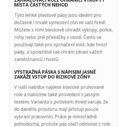
ZAHRAZOVACÍ ROLE OHRANIČÍ VÝKOPY I
MÍSTA ČASTÝCH NEHOD
Tyto lehké plastové pásy jsou ideální pro
dočasné i trvalé vymezení zón ve vaší firmě.
Můžete s nimi bleskově ohradit výkopy, police,
rohy nebo jiné překážky v cestě. Často se
používají také pro vyznačení míst, kde hrozí
pády, a spolehlivě tak chrání zdraví vašich
zaměstnanců i hostů.
VÝSTRAŽNÁ PÁSKA S NÁPISEM JASNĚ
ZAKÁŽE VSTUP DO RIZIKOVÉ ZÓNY
V naší nabídce najdete klasické pruhované
role a nabízíme také provedení s jasným
textem. Varianta s potiskem ihned varuje, že
do daného prostoru mají přístup pouze
vybraní pracovníci. Práce je mimořádně
jednoduchá, protože pás stačí odmotat z role