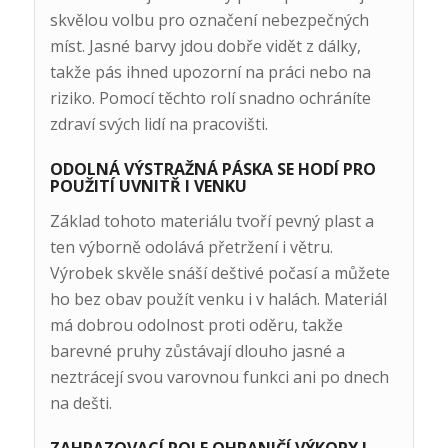
skvělou volbu pro označení nebezpečných
míst. Jasné barvy jdou dobře vidět z dálky,
takže pás ihned upozorní na práci nebo na
riziko. Pomocí těchto rolí snadno ochráníte
zdraví svých lidí na pracovišti.
ODOLNÁ VÝSTRAŽNÁ PÁSKA SE HODÍ PRO
POUŽITÍ UVNITŘ I VENKU
Základ tohoto materiálu tvoří pevný plast a
ten výborně odolává přetržení i větru.
Výrobek skvěle snáší deštivé počasí a můžete
ho bez obav použít venku i v halách. Materiál
má dobrou odolnost proti oděru, takže
barevné pruhy zůstávají dlouho jasné a
neztrácejí svou varovnou funkci ani po dnech
na dešti.