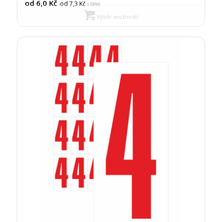
od 6,0
Kč
od 7,3
Kč
(
s DPH)
Výběr možností