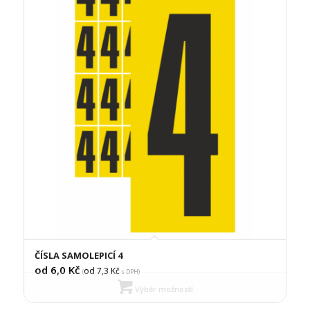
ČÍSLA SAMOLEPICÍ 4
od 6,0
Kč
od 7,3
Kč
(
s DPH)
Výběr možností