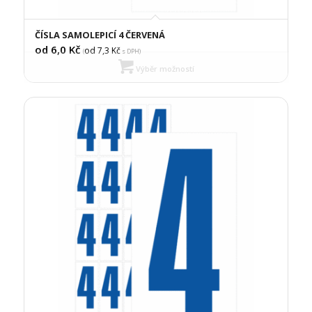
ČÍSLA SAMOLEPICÍ 4 ČERVENÁ
od 6,0
Kč
od 7,3
Kč
(
s DPH)
Výběr možností