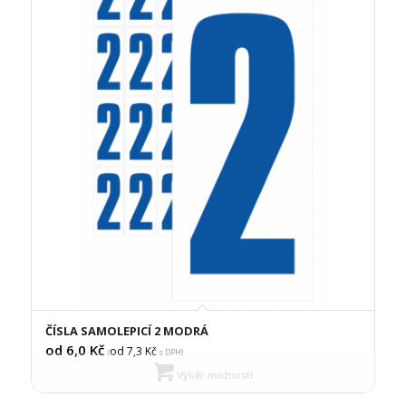
ČÍSLA SAMOLEPICÍ 2 MODRÁ
od 6,0
Kč
od 7,3
Kč
(
s DPH)
Výběr možností