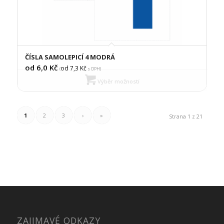
ČÍSLA SAMOLEPICÍ 4 MODRÁ
od 6,0
Kč
od 7,3
Kč
(
s DPH)
Výběr možností
1
2
3
›
»
Strana 1 z 21
ZAJIMAVÉ ODKAZY