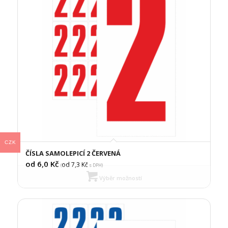
CZK
ČÍSLA SAMOLEPICÍ 2 ČERVENÁ
od 6,0
Kč
od 7,3
Kč
(
s DPH)
Výběr možností