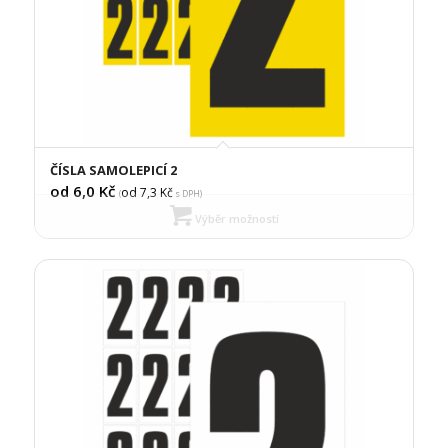
ČÍSLA SAMOLEPICÍ 2
od 6,0
Kč
od 7,3
Kč
(
s DPH)
Výběr možností