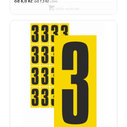
od 6,0
Kč
od 7,3
Kč
(
s DPH)
Výběr možností