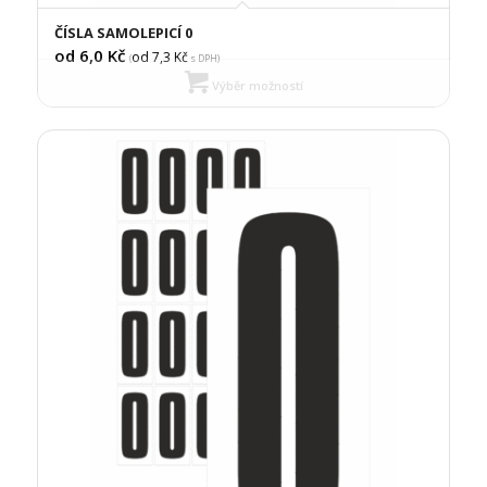
ČÍSLA SAMOLEPICÍ 0
od 6,0
Kč
od 7,3
Kč
(
s DPH)
Výběr možností