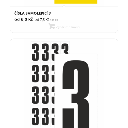
ČÍSLA SAMOLEPICÍ 3
od 6,0
Kč
od 7,3
Kč
(
s DPH)
Výběr možností