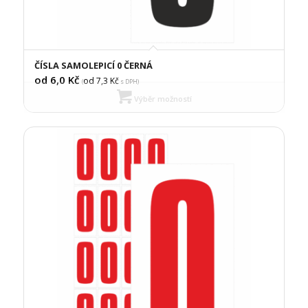
ČÍSLA SAMOLEPICÍ 0 ČERNÁ
od 6,0
Kč
od 7,3
Kč
(
s DPH)
Výběr možností