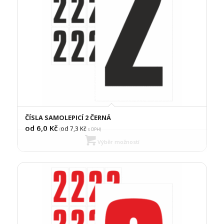
ČÍSLA SAMOLEPICÍ 2 ČERNÁ
od 6,0
Kč
od 7,3
Kč
(
s DPH)
Výběr možností