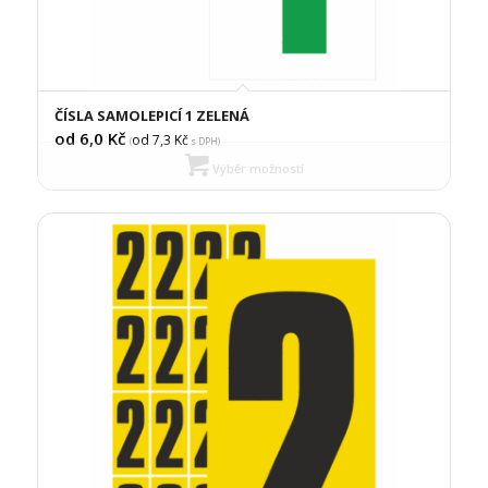
ČÍSLA SAMOLEPICÍ 1 ZELENÁ
od 6,0
Kč
od 7,3
Kč
(
s DPH)
Výběr možností