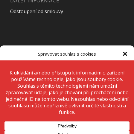
DALŠÍ INFORMACE
Odstoupení od smlouvy
OTEVÍRACÍ DOBA PRODEJNY
Spravovat souhlas s cookies
Pondělí – Pátek
7:00 – 15:00
K ukládání a/nebo přístupu k informacím o zařízení používáme
technologie, jako jsou soubory cookie. Děláme to, abychom zlepšili
zážitek z prohlížení a zobrazovali personalizované reklamy. Souhlas s
těmito technologiemi nám umožní zpracovávat údaje, jako je chování
Sobota
Zavřeno
při procházení nebo jedinečná ID na tomto webu. Nesouhlas nebo
odvolání souhlasu může nepříznivě ovlivnit určité vlastnosti a funkce.
Neděle
Zavřeno
Přijmout
Odmítnout