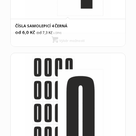
ČÍSLA SAMOLEPICÍ 4 ČERNÁ
od 6,0
Kč
od 7,3
Kč
(
s DPH)
Výběr možností