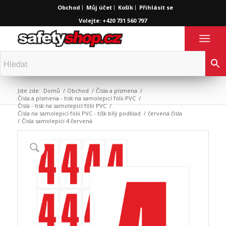
Obchod
Můj účet
Košík
Přihlásit se
Volejte: +420 731 560 797
Jste zde:
Domů
/
Obchod
/
Čísla a písmena
/
Čísla a písmena - tisk na samolepicí fólii PVC
/
Čísla - tisk na samolepicí fólii PVC
/
Čísla na samolepicí fólii PVC - tišk bílý podklad
/
červená čísla
/
Čísla samolepicí 4 červená