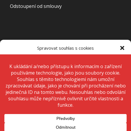
Odstoupení od smlouvy
OTEVÍRACÍ DOBA PRODEJNY
Spravovat souhlas s cookies
Pondělí – Pátek
7:00 – 15:00
K ukládání a/nebo přístupu k informacím o zařízení používáme
technologie, jako jsou soubory cookie. Děláme to, abychom zlepšili
zážitek z prohlížení a zobrazovali personalizované reklamy. Souhlas s
těmito technologiemi nám umožní zpracovávat údaje, jako je chování
Sobota
Zavřeno
při procházení nebo jedinečná ID na tomto webu. Nesouhlas nebo
odvolání souhlasu může nepříznivě ovlivnit určité vlastnosti a funkce.
Neděle
Zavřeno
Přijmout
Odmítnout
Zobrazit předvolby
© 2020 Copyright - KRIŽAN - safetyshop