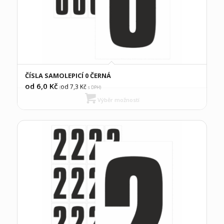
ČÍSLA SAMOLEPICÍ 0 ČERNÁ
od 6,0
Kč
od 7,3
Kč
(
s DPH)
Výběr možností