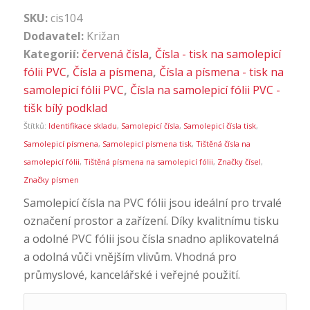
SKU:
cis104
Dodavatel:
Križan
Kategorií:
červená čísla
,
Čísla - tisk na samolepicí
fólii PVC
,
Čísla a písmena
,
Čísla a písmena - tisk na
samolepicí fólii PVC
,
Čísla na samolepicí fólii PVC -
tišk bílý podklad
Štítků:
Identifikace skladu
,
Samolepicí čísla
,
Samolepicí čísla tisk
,
Samolepicí písmena
,
Samolepicí písmena tisk
,
Tištěná čísla na
samolepicí fólii
,
Tištěná písmena na samolepicí fólii
,
Značky čísel
,
Značky písmen
Samolepicí čísla na PVC fólii jsou ideální pro trvalé
označení prostor a zařízení. Díky kvalitnímu tisku
a odolné PVC fólii jsou čísla snadno aplikovatelná
a odolná vůči vnějším vlivům. Vhodná pro
průmyslové, kancelářské i veřejné použití.