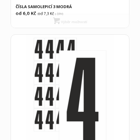
ČÍSLA SAMOLEPICÍ 3 MODRÁ
od 6,0
Kč
od 7,3
Kč
(
s DPH)
Výběr možností