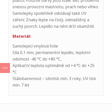
plastu. Použité barvy jsou stálé. Bez problému
snesou provozní mastnotu, prach nebo vlhko.
Samolepky spolehlivě odolávají také UV
záření. Znaky lepte na čistý, odmaštěný a
suchý povrch. Lepidlo na něm drží okamžitě.
Materiál:
Samolepicí vinylová folie
Síla 0,1 mm, permanentní lepidlo, teplotní
odolnost -40 °C do +80 °C,
Aplikační teplota optimálně od +4 °C do +25
CZK
°C
Stálobarevnost – sítotisk min. 3 roky, UV tisk
min. 7 let