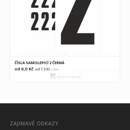
ČÍSLA SAMOLEPICÍ 2 ČERNÁ
od 6,0
Kč
od 7,3
Kč
(
s DPH)
Výběr možností
ZAJIMAVÉ ODKAZY