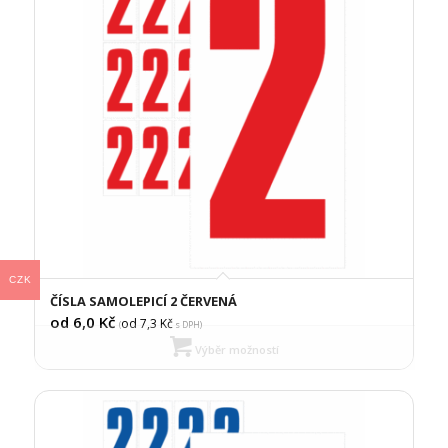
CZK
ČÍSLA SAMOLEPICÍ 2 ČERVENÁ
od 6,0
Kč
od 7,3
Kč
(
s DPH)
Výběr možností