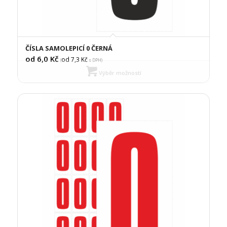
ČÍSLA SAMOLEPICÍ 0 ČERNÁ
od 6,0
Kč
od 7,3
Kč
(
s DPH)
Výběr možností