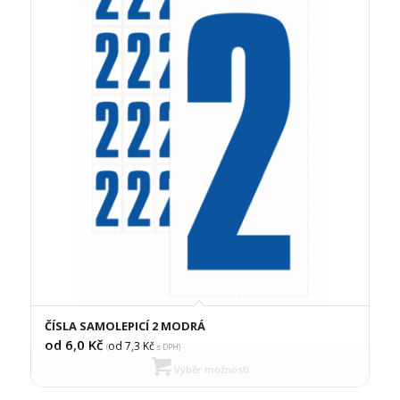
ČÍSLA SAMOLEPICÍ 2 MODRÁ
od 6,0
Kč
od 7,3
Kč
(
s DPH)
Výběr možností