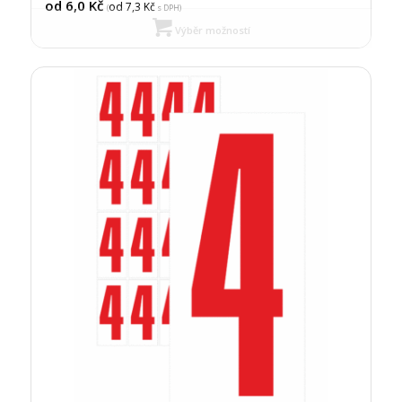
od 6,0
Kč
od 7,3
Kč
(
s DPH)
Výběr možností