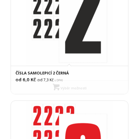
ČÍSLA SAMOLEPICÍ 2 ČERNÁ
od 6,0
Kč
od 7,3
Kč
(
s DPH)
Výběr možností