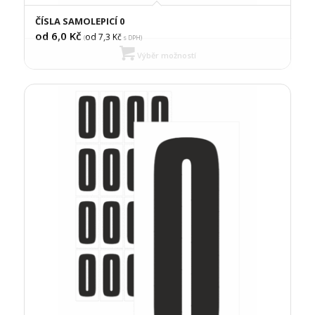
ČÍSLA SAMOLEPICÍ 0
od 6,0
Kč
od 7,3
Kč
(
s DPH)
Výběr možností