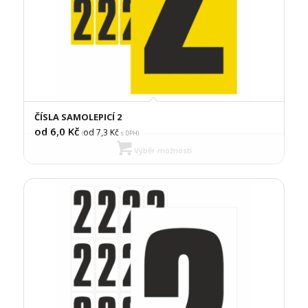
ČÍSLA SAMOLEPICÍ 2
od 6,0
Kč
od 7,3
Kč
(
s DPH)
Výběr možností