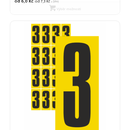
od 6,0
Kč
od 7,3
Kč
(
s DPH)
Výběr možností