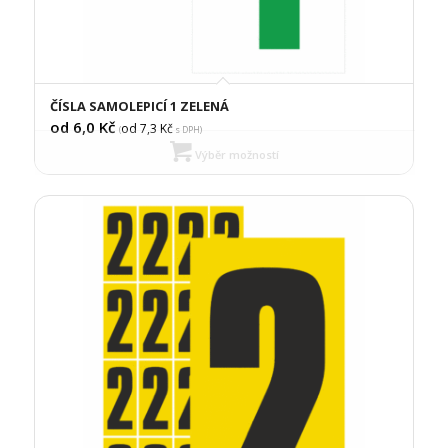
ČÍSLA SAMOLEPICÍ 1 ZELENÁ
od 6,0
Kč
od 7,3
Kč
(
s DPH)
Výběr možností