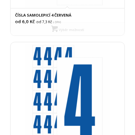
ČÍSLA SAMOLEPICÍ 4 ČERVENÁ
od 6,0
Kč
od 7,3
Kč
(
s DPH)
Výběr možností