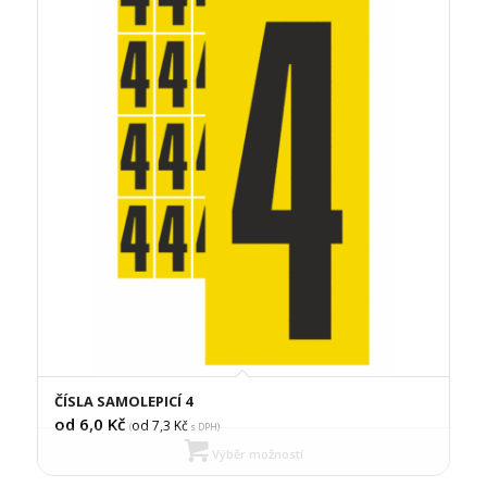
ČÍSLA SAMOLEPICÍ 4
od 6,0
Kč
od 7,3
Kč
(
s DPH)
Výběr možností