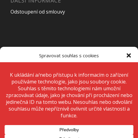
DALŠÍ INFORMACE
Odstoupení od smlouvy
OTEVÍRACÍ DOBA PRODEJNY
Spravovat souhlas s cookies
Pondělí – Pátek
7:00 – 15:00
K ukládání a/nebo přístupu k informacím o zařízení používáme
technologie, jako jsou soubory cookie. Děláme to, abychom zlepšili
zážitek z prohlížení a zobrazovali personalizované reklamy. Souhlas s
těmito technologiemi nám umožní zpracovávat údaje, jako je chování
Sobota
Zavřeno
při procházení nebo jedinečná ID na tomto webu. Nesouhlas nebo
odvolání souhlasu může nepříznivě ovlivnit určité vlastnosti a funkce.
Neděle
Zavřeno
Přijmout
Odmítnout