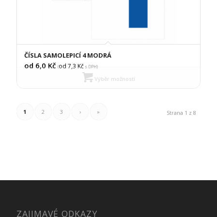
ČÍSLA SAMOLEPICÍ 4 MODRÁ
od 6,0
Kč
od 7,3
Kč
(
s DPH)
Výběr možností
1
2
3
›
»
Strana 1 z 8
ZAJIMAVÉ ODKAZY