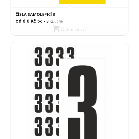
ČÍSLA SAMOLEPICÍ 3
od 6,0
Kč
od 7,3
Kč
(
s DPH)
Výběr možností