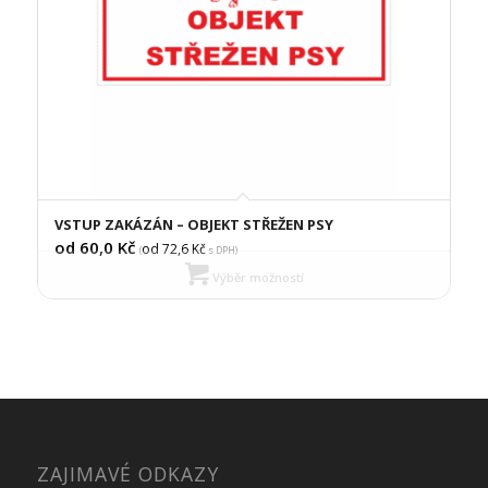
VSTUP ZAKÁZÁN – OBJEKT STŘEŽEN PSY
od 60,0
Kč
od 72,6
Kč
(
s DPH)
Výběr možností
ZAJIMAVÉ ODKAZY