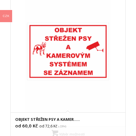
CZK
OBJEKT STŘEŽEN PSY A KAMER…..
od 60,0
Kč
od 72,6
Kč
(
s DPH)
Výběr možností