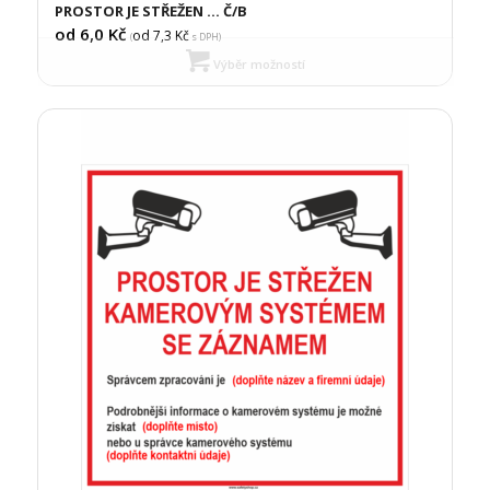
PROSTOR JE STŘEŽEN … Č/B
od 6,0
Kč
od 7,3
Kč
(
s DPH)
Výběr možností