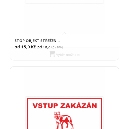
STOP OBJEKT STŘEŽEN…
od 15,0
Kč
od 18,2
Kč
(
s DPH)
Výběr možností