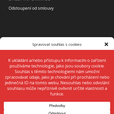
Odstoupení od smlouvy
OTEVÍRACÍ DOBA PRODEJNY
Spravovat souhlas s cookies
Pondělí – Pátek
7:00 – 15:00
K ukládání a/nebo přístupu k informacím o zařízení používáme
technologie, jako jsou soubory cookie. Děláme to, abychom zlepšili
zážitek z prohlížení a zobrazovali personalizované reklamy. Souhlas s
těmito technologiemi nám umožní zpracovávat údaje, jako je chování
Sobota
Zavřeno
při procházení nebo jedinečná ID na tomto webu. Nesouhlas nebo
odvolání souhlasu může nepříznivě ovlivnit určité vlastnosti a funkce.
Neděle
Zavřeno
Přijmout
Odmítnout