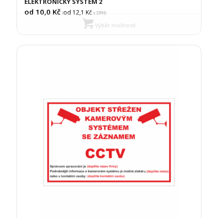
ELEKTRONICKÝ SYSTÉM 2
od 10,0
Kč
od 12,1
Kč
(
s DPH)
Výběr možností