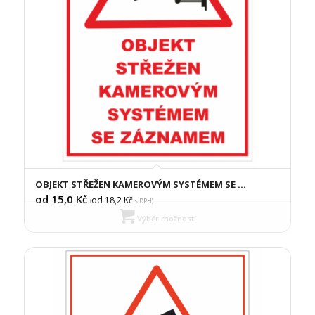
OBJEKT STŘEŽEN KAMEROVÝM SYSTÉMEM SE …
od 15,0
Kč
od 18,2
Kč
(
s DPH)
Výběr možností