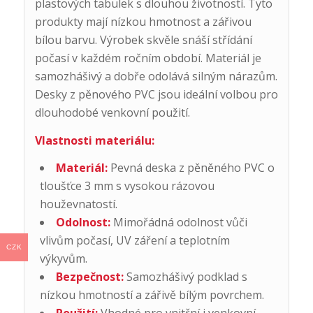
plastových tabulek s dlouhou životností. Tyto
produkty mají nízkou hmotnost a zářivou
bílou barvu. Výrobek skvěle snáší střídání
počasí v každém ročním období. Materiál je
samozhášivý a dobře odolává silným nárazům.
Desky z pěnového PVC jsou ideální volbou pro
dlouhodobé venkovní použití.
Vlastnosti materiálu:
Materiál:
Pevná deska z pěněného PVC o
tloušťce 3 mm s vysokou rázovou
houževnatostí.
Odolnost:
Mimořádná odolnost vůči
vlivům počasí, UV záření a teplotním
CZK
výkyvům.
Bezpečnost:
Samozhášivý podklad s
nízkou hmotností a zářivě bílým povrchem.