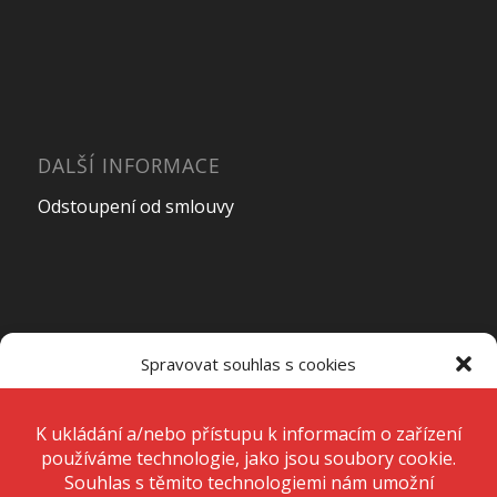
DALŠÍ INFORMACE
Odstoupení od smlouvy
OTEVÍRACÍ DOBA PRODEJNY
Spravovat souhlas s cookies
Pondělí – Pátek
7:00 – 15:00
K ukládání a/nebo přístupu k informacím o zařízení používáme
technologie, jako jsou soubory cookie. Děláme to, abychom zlepšili
zážitek z prohlížení a zobrazovali personalizované reklamy. Souhlas s
těmito technologiemi nám umožní zpracovávat údaje, jako je chování
Sobota
Zavřeno
při procházení nebo jedinečná ID na tomto webu. Nesouhlas nebo