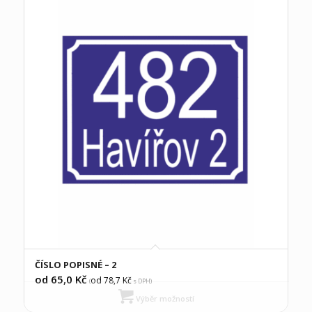
ČÍSLO POPISNÉ – 2
od 65,0
Kč
od 78,7
Kč
(
s DPH)
Výběr možností