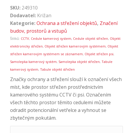
SKU:
249310
Dodavatel:
Križan
Kategorie:
Ochrana a střežení objektů
,
Značení
budov, prostorů a vstupů
Štítků:
CCTV
,
Cedule kamerový system
,
Cedule objekt střežen
,
Objekt
elektronicky střežen
,
Objekt střežen kamerovým systémem
,
Objekt
střežen kamerovým systémem se záznamem
,
Objekt střežen psi
,
Samolepka kamerový systém
,
Samolepka objekt střežen
,
Tabule
kamerový system
,
Tabule objekt střežen
Značky ochrany a střežení slouží k označení všech
míst, kde prostor střežen prostřednictvím
kamerového systému CCTV či psi. Označením
všech těchto prostor těmito cedulemi můžete
odradit potencionální vetřelce a vyhnout se
zbytečným pokutám.