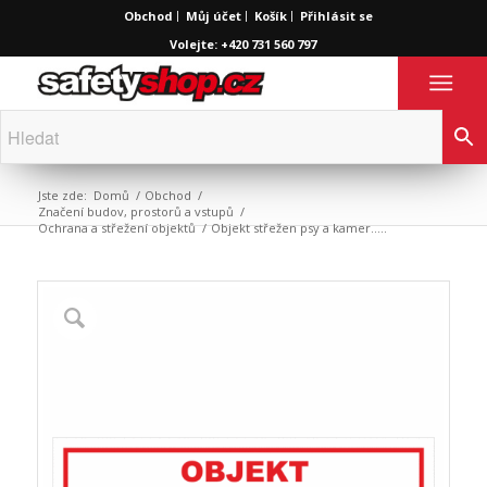
Obchod
Můj účet
Košík
Přihlásit se
Volejte: +420 731 560 797
Jste zde:
Domů
/
Obchod
/
Značení budov, prostorů a vstupů
/
Ochrana a střežení objektů
/
Objekt střežen psy a kamer…..