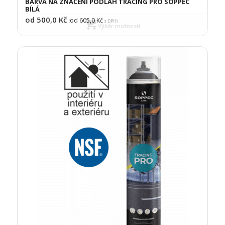
BARVA NA ZNAČENÍ PODLAH TRACING PRO SOPPEC
BÍLÁ
od 500,0
Kč
od 605,0
Kč
(
s DPH)
Výběr možností