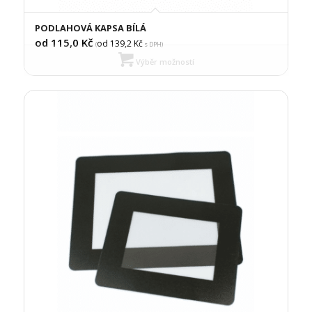
PODLAHOVÁ KAPSA BÍLÁ
od 115,0
Kč
od 139,2
Kč
(
s DPH)
Výběr možností