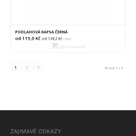
PODLAHOVÁ KAPSA ČERNÁ
od 115,0
Kč
od 139,2
Kč
(
s DPH)
Výběr možností
1
2
3
Strana 1 z 3
ZAJIMAVÉ ODKAZY