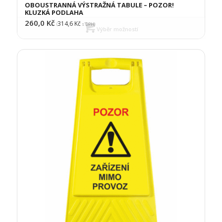
OBOUSTRANNÁ VÝSTRAŽNÁ TABULE – POZOR!
KLUZKÁ PODLAHA
260,0
Kč
314,6
Kč
(
s DPH)
Výběr možností