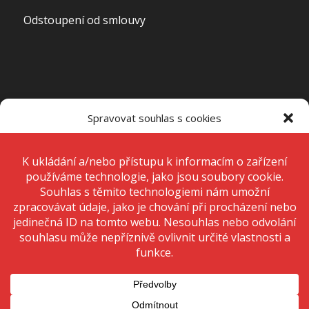
Odstoupení od smlouvy
OTEVÍRACÍ DOBA PRODEJNY
Spravovat souhlas s cookies
Pondělí – Pátek
7:00 – 15:00
K ukládání a/nebo přístupu k informacím o zařízení používáme
technologie, jako jsou soubory cookie. Děláme to, abychom zlepšili
zážitek z prohlížení a zobrazovali personalizované reklamy. Souhlas s
těmito technologiemi nám umožní zpracovávat údaje, jako je chování
Sobota
Zavřeno
při procházení nebo jedinečná ID na tomto webu. Nesouhlas nebo
odvolání souhlasu může nepříznivě ovlivnit určité vlastnosti a funkce.
Neděle
Zavřeno
Přijmout
Odmítnout