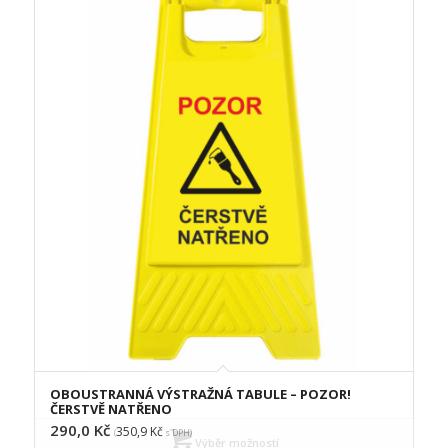
OBOUSTRANNÁ VÝSTRAŽNÁ TABULE – POZOR!
ČERSTVĚ NATŘENO
290,0
Kč
350,9
Kč
(
s DPH)
Výběr možností