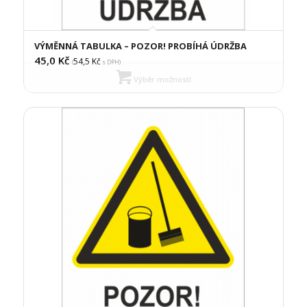
VÝMĚNNÁ TABULKA – POZOR! PROBÍHÁ ÚDRŽBA
45,0
Kč
54,5
Kč
(
s DPH)
Výběr možností