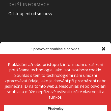
DALŠÍ INFORMACE
Odstoupení od smlouvy
OTEVÍRACÍ DOBA PRODEJNY
Spravovat souhlas s cookies
Pondělí – Pátek
7:00 – 15:00
K ukládání a/nebo přístupu k informacím o zařízení používáme
technologie, jako jsou soubory cookie. Děláme to, abychom zlepšili
zážitek z prohlížení a zobrazovali personalizované reklamy. Souhlas s
těmito technologiemi nám umožní zpracovávat údaje, jako je chování
Sobota
Zavřeno
při procházení nebo jedinečná ID na tomto webu. Nesouhlas nebo
odvolání souhlasu může nepříznivě ovlivnit určité vlastnosti a funkce.
Neděle
Zavřeno
Přijmout
Odmítnout