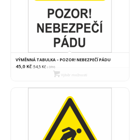
VÝMĚNNÁ TABULKA – POZOR! NEBEZPEČÍ PÁDU
45,0
Kč
54,5
Kč
(
s DPH)
Výběr možností