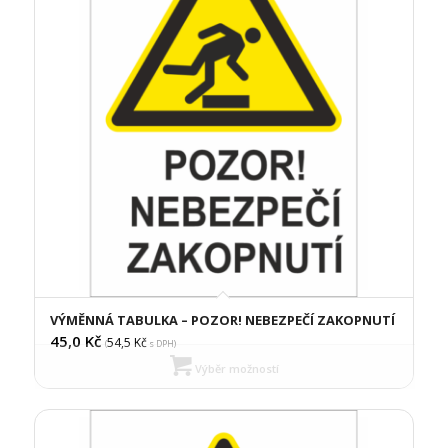
VÝMĚNNÁ TABULKA – POZOR! NEBEZPEČÍ ZAKOPNUTÍ
45,0
Kč
54,5
Kč
(
s DPH)
Výběr možností