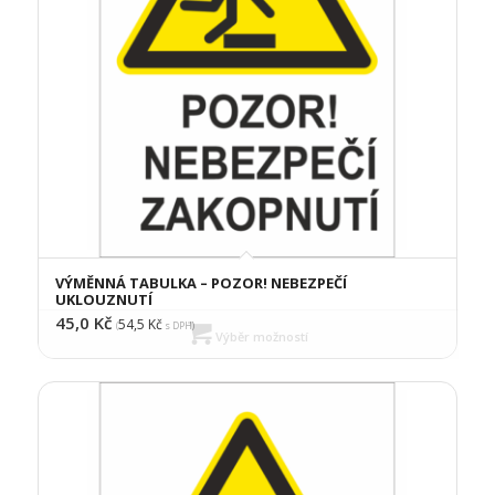
VÝMĚNNÁ TABULKA – POZOR! NEBEZPEČÍ
UKLOUZNUTÍ
45,0
Kč
54,5
Kč
(
s DPH)
Výběr možností