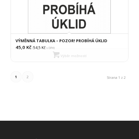
VÝMĚNNÁ TABULKA – POZOR! PROBÍHÁ ÚKLID
45,0
Kč
54,5
Kč
(
s DPH)
Výběr možností
1
2
Strana 1 z 2