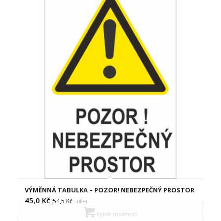
VÝMĚNNÁ TABULKA – POZOR! NEBEZPEČNÝ PROSTOR
45,0
Kč
54,5
Kč
(
s DPH)
Výběr možností