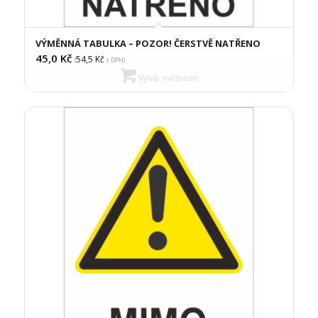
VÝMĚNNÁ TABULKA – POZOR! ČERSTVĚ NATŘENO
45,0
Kč
54,5
Kč
(
s DPH)
Výběr možností