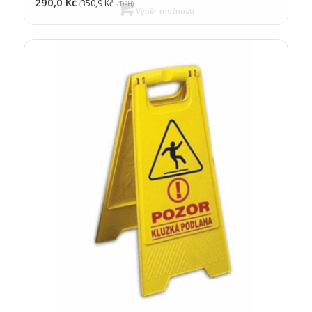
290,0
Kč
350,9
Kč
(
s DPH)
Výběr možností