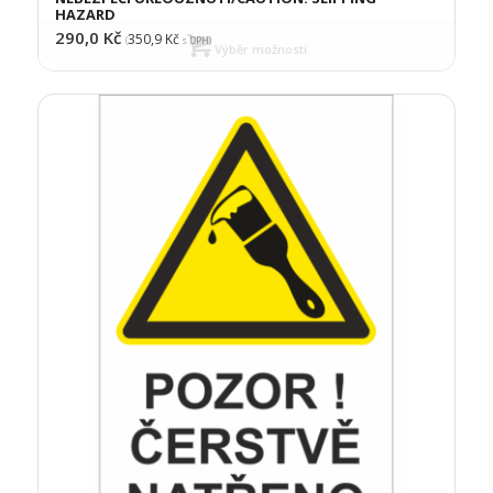
HAZARD
290,0
Kč
350,9
Kč
(
s DPH)
Výběr možností