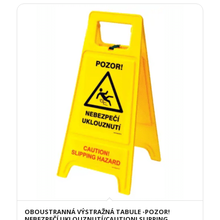
OBOUSTRANNÁ VÝSTRAŽNÁ TABULE -POZOR!
NEBEZPEČÍ UKLOUZNUTÍ/CAUTION! SLIPPING