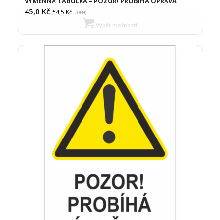
VÝMĚNNÁ TABULKA – POZOR! PROBÍHÁ OPRAVA
45,0
Kč
54,5
Kč
(
s DPH)
Výběr možností