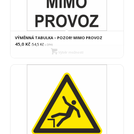
VÝMĚNNÁ TABULKA – POZOR! MIMO PROVOZ
45,0
Kč
54,5
Kč
(
s DPH)
Výběr možností