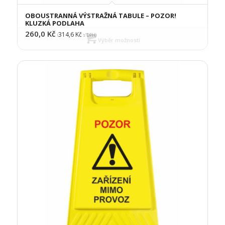
OBOUSTRANNÁ VÝSTRAŽNÁ TABULE – POZOR!
KLUZKÁ PODLAHA
260,0
Kč
314,6
Kč
(
s DPH)
Výběr možností