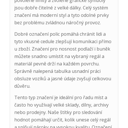
povolené limity a zvolené grafické symboly
jsou dobře čitelné z velké dálky. Celý systém
značení má moderní styl a tyto odolné prvky
bez problému zvládnou náročný provoz.
Dobré označení polic pomáhá chránit lidi a
tyto vkusné cedule zlepšují komunikaci přímo
u zboží. Značení pro nosnost podlaží i buněk
můžete snadno umístit na vybraný regál a
materiál pevně drží na každém povrchu.
Správně nalepená tabulka usnadní práci
obsluze vozíků a jasné údaje zvyšují celkovou
důvěru.
Tento typ značení je ideální pro řadu míst a
často ho využívají velké sklady, dílny, archivy
nebo prodejny. Naše štítky pro sledování
hodnot pomáhají určit, kolik unese celý regál
a splňují nároky na vysokou kvalitu. Označení