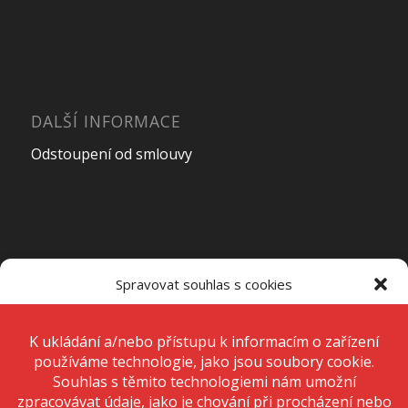
DALŠÍ INFORMACE
Odstoupení od smlouvy
OTEVÍRACÍ DOBA PRODEJNY
Spravovat souhlas s cookies
Pondělí – Pátek
7:00 – 15:00
K ukládání a/nebo přístupu k informacím o zařízení používáme
technologie, jako jsou soubory cookie. Děláme to, abychom zlepšili
zážitek z prohlížení a zobrazovali personalizované reklamy. Souhlas s
těmito technologiemi nám umožní zpracovávat údaje, jako je chování
Sobota
Zavřeno
při procházení nebo jedinečná ID na tomto webu. Nesouhlas nebo
odvolání souhlasu může nepříznivě ovlivnit určité vlastnosti a funkce.