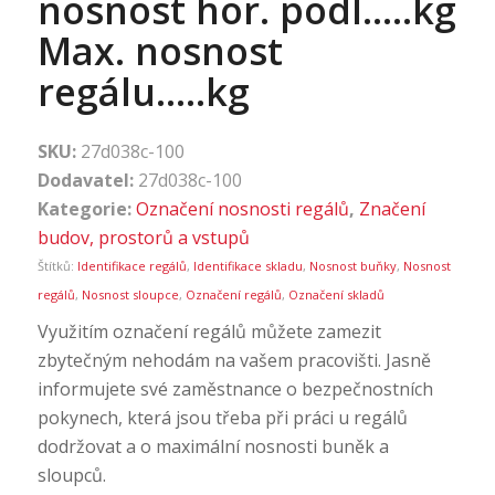
nosnost hor. podl…..kg
Max. nosnost
regálu…..kg
SKU:
27d038c-100
Dodavatel:
27d038c-100
Kategorie:
Označení nosnosti regálů
,
Značení
budov, prostorů a vstupů
Štítků:
Identifikace regálů
,
Identifikace skladu
,
Nosnost buňky
,
Nosnost
regálů
,
Nosnost sloupce
,
Označení regálů
,
Označení skladů
Využitím označení regálů můžete zamezit
zbytečným nehodám na vašem pracovišti. Jasně
informujete své zaměstnance o bezpečnostních
pokynech, která jsou třeba při práci u regálů
dodržovat a o maximální nosnosti buněk a
sloupců.