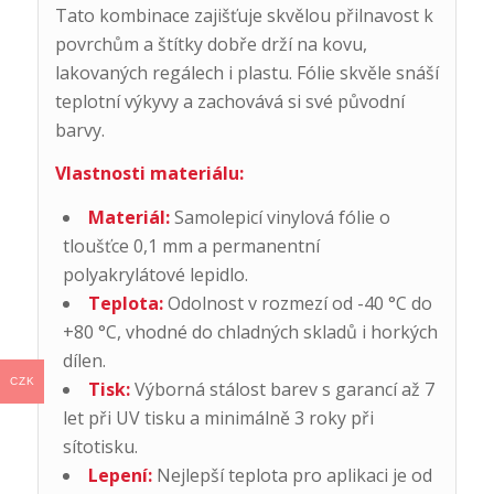
Tato kombinace zajišťuje skvělou přilnavost k
povrchům a štítky dobře drží na kovu,
lakovaných regálech i plastu. Fólie skvěle snáší
teplotní výkyvy a zachovává si své původní
barvy.
Vlastnosti materiálu:
Materiál:
Samolepicí vinylová fólie o
tloušťce 0,1 mm a permanentní
polyakrylátové lepidlo.
Teplota:
Odolnost v rozmezí od -40 °C do
+80 °C, vhodné do chladných skladů i horkých
dílen.
CZK
Tisk:
Výborná stálost barev s garancí až 7
let při UV tisku a minimálně 3 roky při
sítotisku.
Lepení:
Nejlepší teplota pro aplikaci je od