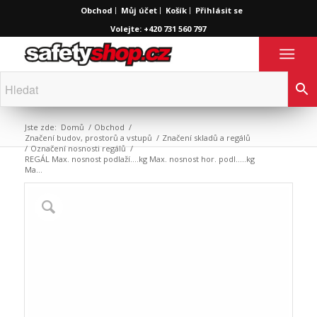
Obchod
Můj účet
Košík
Přihlásit se
Volejte: +420 731 560 797
Jste zde:
Domů
/
Obchod
/
Značení budov, prostorů a vstupů
/
Značení skladů a regálů
/
Označení nosnosti regálů
/
REGÁL Max. nosnost podlaží….kg Max. nosnost hor. podl…..kg
Ma...