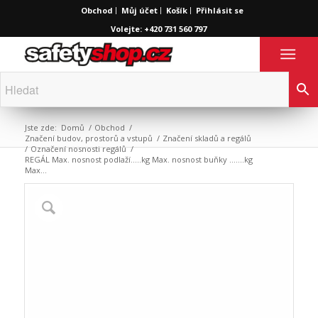
Obchod
Můj účet
Košík
Přihlásit se
Volejte: +420 731 560 797
Jste zde:
Domů
/
Obchod
/
Značení budov, prostorů a vstupů
/
Značení skladů a regálů
/
Označení nosnosti regálů
/
REGÁL Max. nosnost podlaží…..kg Max. nosnost buňky …….kg
Max...