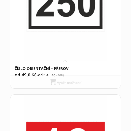
ČÍSLO ORIENTAČNÍ – PŘEROV
od 49,0
Kč
od 59,3
Kč
(
s DPH)
Výběr možností