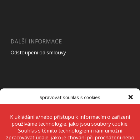
DALŠÍ INFORMACE
Odstoupení od smlouvy
OTEVÍRACÍ DOBA PRODEJNY
Spravovat souhlas s cookies
Pondělí – Pátek
7:00 – 15:00
K ukládání a/nebo přístupu k informacím o zařízení používáme
technologie, jako jsou soubory cookie. Děláme to, abychom zlepšili
zážitek z prohlížení a zobrazovali personalizované reklamy. Souhlas s
těmito technologiemi nám umožní zpracovávat údaje, jako je chování
Sobota
Zavřeno
při procházení nebo jedinečná ID na tomto webu. Nesouhlas nebo
odvolání souhlasu může nepříznivě ovlivnit určité vlastnosti a funkce.