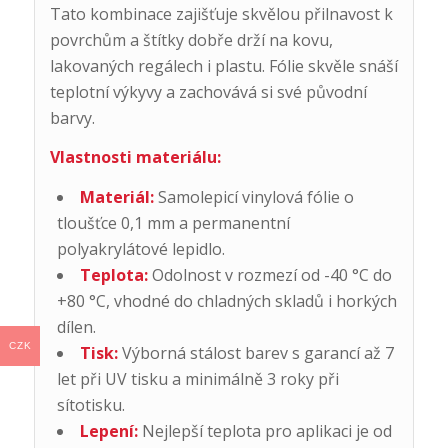
Tato kombinace zajišťuje skvělou přilnavost k
povrchům a štítky dobře drží na kovu,
lakovaných regálech i plastu. Fólie skvěle snáší
teplotní výkyvy a zachovává si své původní
barvy.
Vlastnosti materiálu:
Materiál:
Samolepicí vinylová fólie o
tloušťce 0,1 mm a permanentní
polyakrylátové lepidlo.
Teplota:
Odolnost v rozmezí od -40 °C do
+80 °C, vhodné do chladných skladů i horkých
dílen.
CZK
Tisk:
Výborná stálost barev s garancí až 7
let při UV tisku a minimálně 3 roky při
sítotisku.
Lepení:
Nejlepší teplota pro aplikaci je od