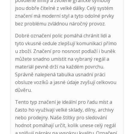
povolené limity a zvolené grafické symboly
jsou dobře čitelné z velké dálky. Celý systém
značení má moderní styl a tyto odolné prvky
bez problému zvládnou náročný provoz.
Dobré označení polic pomáhá chránit lidi a
tyto vkusné cedule zlepšují komunikaci přímo
u zboží. Značení pro nosnost podlaží i buněk
můžete snadno umístit na vybraný regál a
materiál pevně drží na každém povrchu.
Správně nalepená tabulka usnadní práci
obsluze vozíků a jasné údaje zvyšují celkovou
důvěru.
Tento typ značení je ideální pro řadu míst a
často ho využívají velké sklady, dílny, archivy
nebo prodejny. Naše štítky pro sledování
hodnot pomáhají určit, kolik unese celý regál
a splňují nároky na vysokou kvalitu. Označení