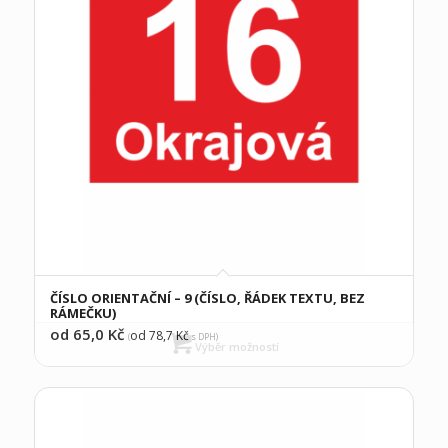
ČÍSLO ORIENTAČNÍ – 9 (ČÍSLO, ŘÁDEK TEXTU, BEZ
RÁMEČKU)
od 65,0
Kč
od 78,7
Kč
(
s DPH)
Výběr možností