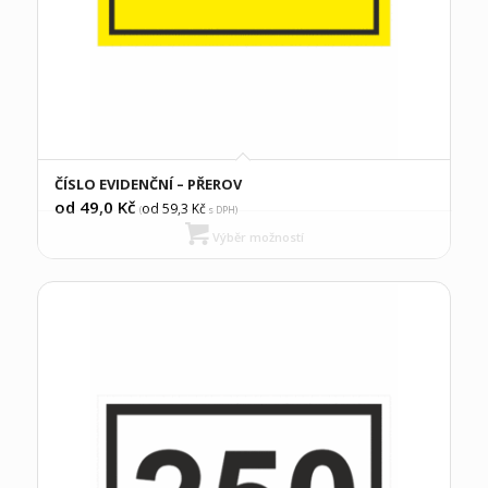
ČÍSLO EVIDENČNÍ – PŘEROV
od 49,0
Kč
od 59,3
Kč
(
s DPH)
Výběr možností