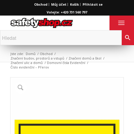
Obchod
Můj účet
Košík
Přihlásit se
Volejte: +420 731 560 797
Jste zde:
Domů
/
Obchod
/
Značení budov, prostorů a vstupů
/
Značení domů a škol
/
Značení ulic a domů
/
Domovní čísla Evidenční
/
Číslo evidenční – Přerov