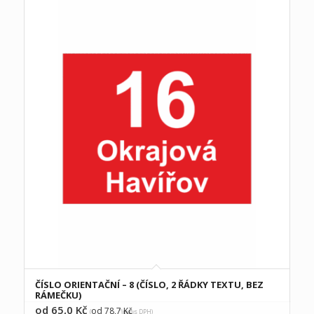
ČÍSLO ORIENTAČNÍ – 8 (ČÍSLO, 2 ŘÁDKY TEXTU, BEZ
RÁMEČKU)
od 65,0
Kč
od 78,7
Kč
(
s DPH)