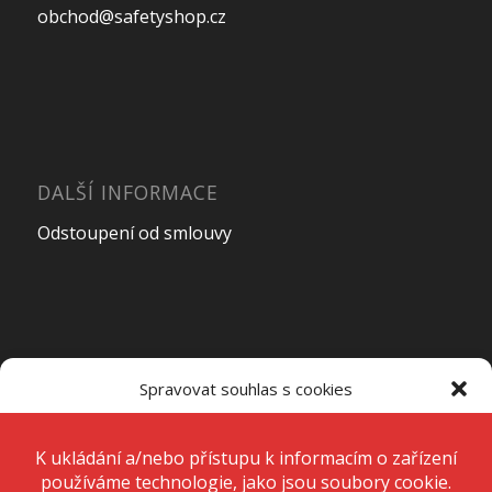
obchod@safetyshop.cz
DALŠÍ INFORMACE
Odstoupení od smlouvy
OTEVÍRACÍ DOBA PRODEJNY
Spravovat souhlas s cookies
Pondělí – Pátek
7:00 – 15:00
K ukládání a/nebo přístupu k informacím o zařízení používáme
technologie, jako jsou soubory cookie. Děláme to, abychom zlepšili
zážitek z prohlížení a zobrazovali personalizované reklamy. Souhlas s