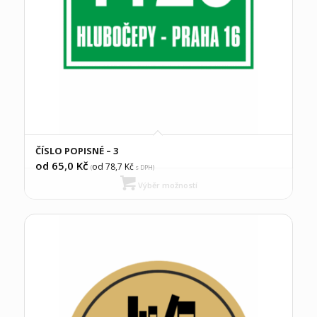
ČÍSLO POPISNÉ – 3
od 65,0
Kč
od 78,7
Kč
(
s DPH)
Výběr možností