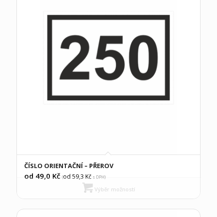
ČÍSLO ORIENTAČNÍ – PŘEROV
od 49,0
Kč
od 59,3
Kč
(
s DPH)
Výběr možností