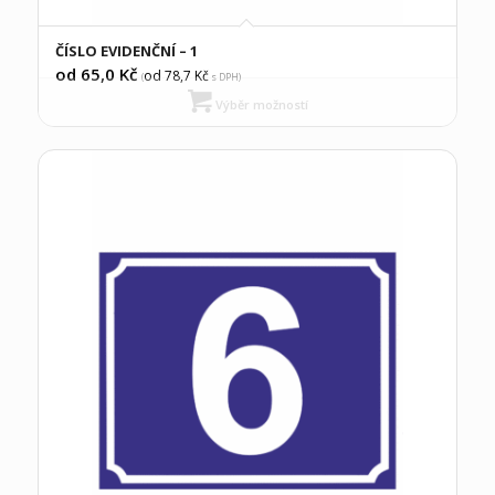
ČÍSLO EVIDENČNÍ – 1
od 65,0
Kč
od 78,7
Kč
(
s DPH)
Výběr možností