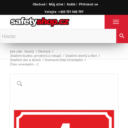
Obchod
Můj účet
Košík
Přihlásit se
Volejte: +420 731 560 797
Jste zde:
Domů
/
Obchod
/
Značení budov, prostorů a vstupů
/
Značení domů a škol
/
Značení ulic a domů
/
Domovní čísla Orientační
/
Číslo orientační – 2