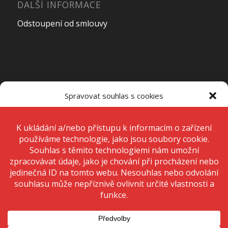
DALŠÍ INFORMACE
Odstoupení od smlouvy
OTEVÍRACÍ DOBA PRODEJNY
Spravovat souhlas s cookies
Pondělí – Pátek
7:00 – 15:00
K ukládání a/nebo přístupu k informacím o zařízení používáme
technologie, jako jsou soubory cookie. Děláme to, abychom zlepšili
zážitek z prohlížení a zobrazovali personalizované reklamy. Souhlas s
těmito technologiemi nám umožní zpracovávat údaje, jako je chování
Sobota
Zavřeno
při procházení nebo jedinečná ID na tomto webu. Nesouhlas nebo
odvolání souhlasu může nepříznivě ovlivnit určité vlastnosti a funkce.
Neděle
Zavřeno
Přijmout
Odmítnout