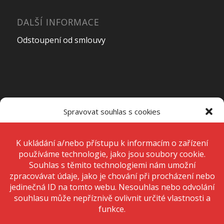
DALŠÍ INFORMACE
Odstoupení od smlouvy
OTEVÍRACÍ DOBA PRODEJNY
Spravovat souhlas s cookies
Pondělí – Pátek
7:00 – 15:00
K ukládání a/nebo přístupu k informacím o zařízení používáme
technologie, jako jsou soubory cookie. Děláme to, abychom zlepšili
zážitek z prohlížení a zobrazovali personalizované reklamy. Souhlas s
těmito technologiemi nám umožní zpracovávat údaje, jako je chování
Sobota
Zavřeno
při procházení nebo jedinečná ID na tomto webu. Nesouhlas nebo
odvolání souhlasu může nepříznivě ovlivnit určité vlastnosti a funkce.
Neděle
Zavřeno
Přijmout