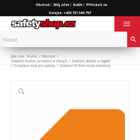
Obchod
Můj účet
Košík
Přihlásit se
Volejte: +420 731 560 797
Jste zde:
Domů
/
Obchod
/
Značení budov, prostorů a vstupů
/
Značení skladů a regálů
/
Označení míst pro palety
/
Značení 5S Roh most oranžový