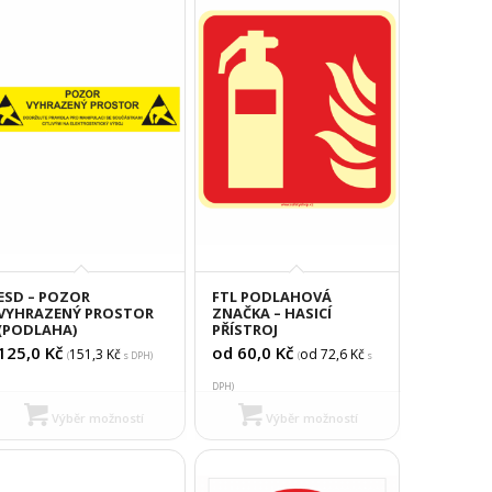
ESD – POZOR
FTL PODLAHOVÁ
VYHRAZENÝ PROSTOR
ZNAČKA – HASICÍ
(PODLAHA)
PŘÍSTROJ
125,0
Kč
od 60,0
Kč
151,3
Kč
od 72,6
Kč
(
s DPH)
(
s
DPH)
Výběr možností
Výběr možností