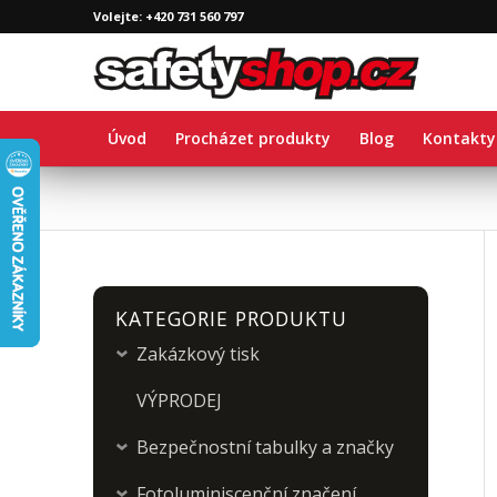
Volejte: +420 731 560 797
Úvod
Procházet produkty
Blog
Kontakty
KATEGORIE PRODUKTU
Zakázkový tisk
›
VÝPRODEJ
Bezpečnostní tabulky a značky
›
Fotoluminiscenční značení
›