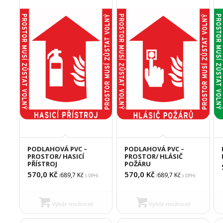
PODLAHOVÁ PVC –
PODLAHOVÁ PVC –
PROSTOR/ HASICÍ
PROSTOR/ HLÁSIČ
PŘÍSTROJ
POŽÁRU
570,0
Kč
570,0
Kč
689,7
Kč
689,7
Kč
(
s DPH)
(
s DPH)
Výběr možností
Výběr možností