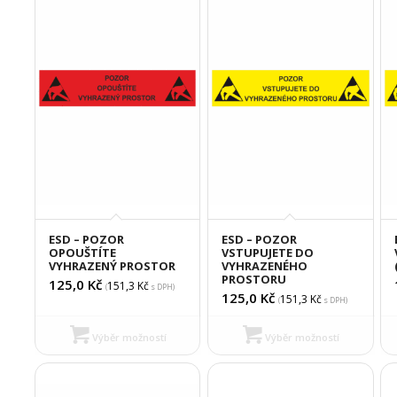
ESD – POZOR
ESD – POZOR
OPOUŠTÍTE
VSTUPUJETE DO
VYHRAZENÝ PROSTOR
VYHRAZENÉHO
PROSTORU
125,0
Kč
151,3
Kč
(
s DPH)
125,0
Kč
151,3
Kč
(
s DPH)
Výběr možností
Výběr možností