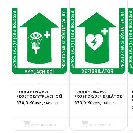
PODLAHOVÁ PVC –
PODLAHOVÁ PVC –
PROSTOR/ VÝPLACH OČÍ
PROSTOR/DEFIBRILÁTOR
570,0
Kč
570,0
Kč
689,7
Kč
689,7
Kč
(
s DPH)
(
s DPH)
Výběr možností
Výběr možností