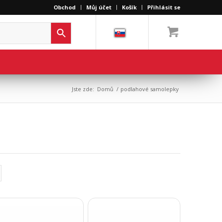
Obchod
Můj účet
Košík
Přihlásit se
Jste zde:
Domů
/
podlahové samolepky