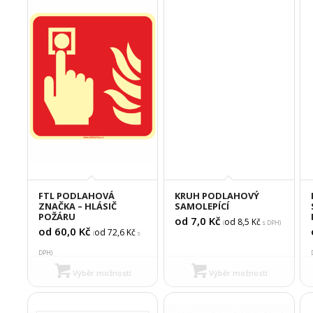
FTL PODLAHOVÁ
KRUH PODLAHOVÝ
ZNAČKA – HLÁSIČ
SAMOLEPÍCÍ
POŽÁRU
od 7,0
Kč
od 8,5
Kč
(
s DPH)
od 60,0
Kč
od 72,6
Kč
(
s
DPH)
Výběr možností
Výběr možností