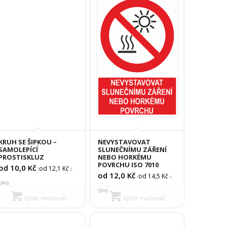
KRUH SE ŠIPKOU –
NEVYSTAVOVAT
SAMOLEPÍCÍ
SLUNEČNÍMU ZÁŘENÍ
PROSTISKLUZ
NEBO HORKÉMU
POVRCHU ISO 7010
od 10,0
Kč
od 12,1
Kč
(
s
od 12,0
Kč
od 14,5
Kč
(
s
DPH)
DPH)
Výběr možností
Výběr možností