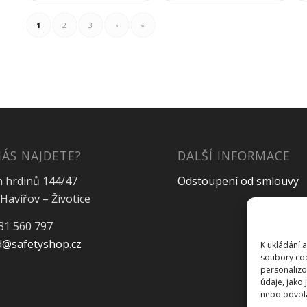
1
2
3
›
»
NÁS NAJDETE?
DALŠÍ INFORMACE
h hrdinů 144/47
Odstoupení od smlouvy
Havířov – Životice
31 560 797
@safetyshop.cz
K ukládání 
soubory coo
personalizo
údaje, jako
nebo odvolán