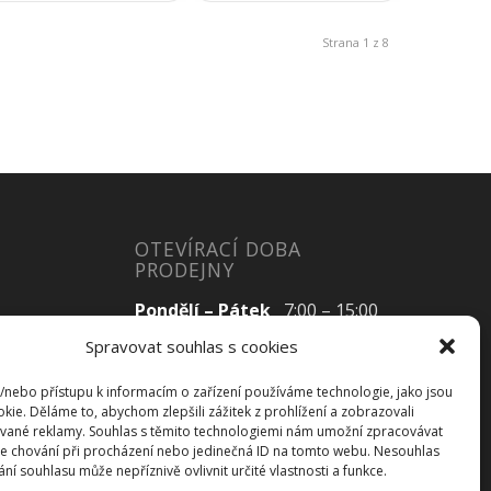
Strana 1 z 8
OTEVÍRACÍ DOBA
PRODEJNY
Pondělí – Pátek
7:00 – 15:00
Spravovat souhlas s cookies
a/nebo přístupu k informacím o zařízení používáme technologie, jako jsou
Sobota
Zavřeno
kie. Děláme to, abychom zlepšili zážitek z prohlížení a zobrazovali
vané reklamy. Souhlas s těmito technologiemi nám umožní zpracovávat
Neděle
Zavřeno
 je chování při procházení nebo jedinečná ID na tomto webu. Nesouhlas
í souhlasu může nepříznivě ovlivnit určité vlastnosti a funkce.