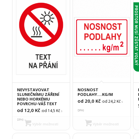
NEVYSTAVOVAT
NOSNOST
SLUNEČNÍMU ZÁŘENÍ
PODLAHY….KG/M
NEBO HORKÉMU
od 20,0
Kč
od 24,2
Kč
(
s
POVRCHU-VÁŠ TEXT
od 12,0
Kč
od 14,5
Kč
DPH)
(
s
DPH)
Výběr možností
Výběr možností