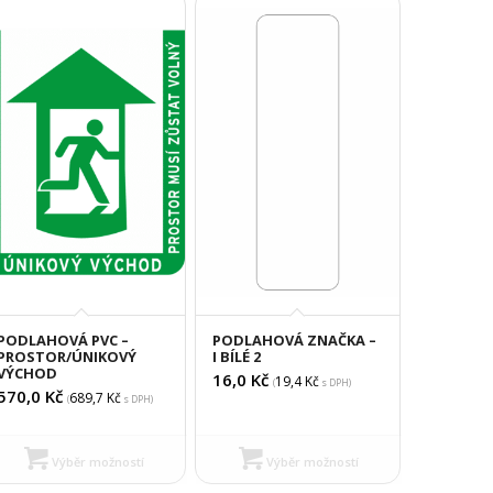
PODLAHOVÁ PVC –
PODLAHOVÁ ZNAČKA –
PROSTOR/ÚNIKOVÝ
I BÍLÉ 2
VÝCHOD
16,0
Kč
19,4
Kč
(
s DPH)
570,0
Kč
689,7
Kč
(
s DPH)
Výběr možností
Výběr možností