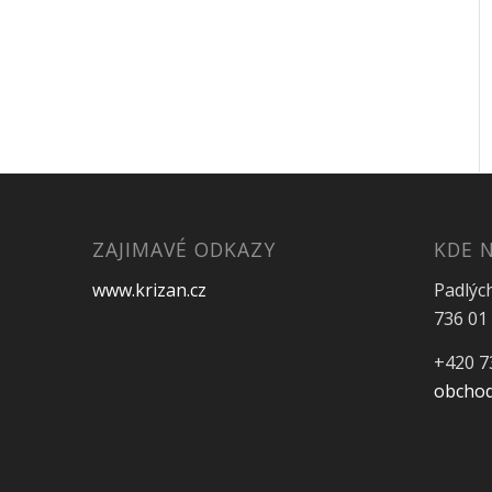
ZAJIMAVÉ ODKAZY
KDE 
www.krizan.cz
Padlýc
736 01 
+420 7
obchod