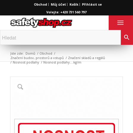
Obchod
Můj účet
Košík
Přihlásit se
Volejte: +420 731 560 797
Jste zde:
Domů
/
Obchod
/
Značení budov, prostorů a vstupů
/
Značení skladů a regálů
/
Nosnost podlahy
/
Nosnost podlahy….kg/m