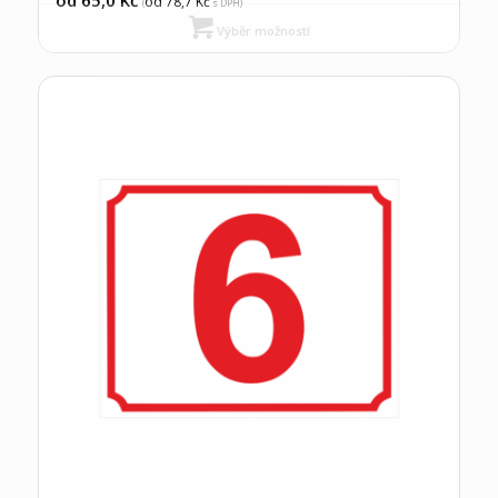
od 78,7
Kč
(
s DPH)
Výběr možností