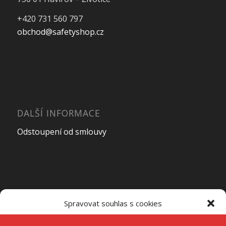
+420 731 560 797
obchod@safetyshop.cz
DALŠÍ INFORMACE
Odstoupení od smlouvy
OTEVÍRACÍ DOBA PRODEJNY
Spravovat souhlas s cookies
Pondělí – Pátek
7:00 – 15:00
K ukládání a/nebo přístupu k informacím o zařízení používáme