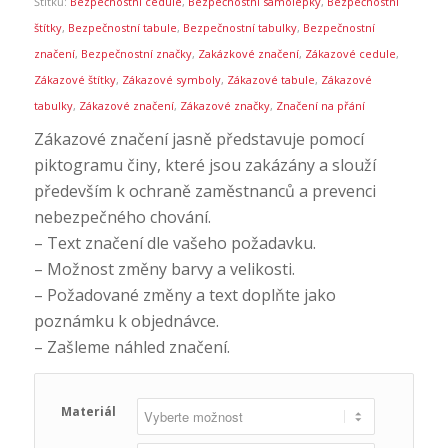
Štítků:
Bezpečnostní cedule
,
Bezpečnostní samolepky
,
Bezpečnostní
štítky
,
Bezpečnostní tabule
,
Bezpečnostní tabulky
,
Bezpečnostní
značení
,
Bezpečnostní značky
,
Zakázkové značení
,
Zákazové cedule
,
Zákazové štítky
,
Zákazové symboly
,
Zákazové tabule
,
Zákazové
tabulky
,
Zákazové značení
,
Zákazové značky
,
Značení na přání
Zákazové značení jasně představuje pomocí
piktogramu činy, které jsou zakázány a slouží
především k ochraně zaměstnanců a prevenci
nebezpečného chování.
– Text značení dle vašeho požadavku.
– Možnost změny barvy a velikosti.
– Požadované změny a text doplňte jako
poznámku k objednávce.
– Zašleme náhled značení.
Materiál