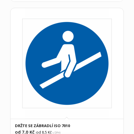
DRŽTE SE ZÁBRADLÍ ISO 7010
od 7,0
Kč
od 8,5
Kč
(
s DPH)