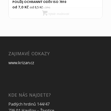
POUŽIJ OCHRANNÝ ODĚV ISO 7010
od 7,0
Kč
od 8,5
Kč
(
s DPH)
Výběr možností
ZAJIMAVÉ ODKAZY
www.krizan.cz
KDE NÁS NAJDETE?
Padlých hrdinů 144/47
736 01 Havířov – Životice