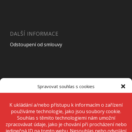
DALŠÍ INFORMACE
Odstoupení od smlouvy
OTEVÍRACÍ DOBA PRODEJNY
Spravovat souhlas s cookies
Pondělí – Pátek
7:00 – 15:00
K ukládání a/nebo přístupu k informacím o zařízení používáme
technologie, jako jsou soubory cookie. Děláme to, abychom zlepšili
zážitek z prohlížení a zobrazovali personalizované reklamy. Souhlas s
těmito technologiemi nám umožní zpracovávat údaje, jako je chování
Sobota
Zavřeno
při procházení nebo jedinečná ID na tomto webu. Nesouhlas nebo
odvolání souhlasu může nepříznivě ovlivnit určité vlastnosti a funkce.
Neděle
Zavřeno