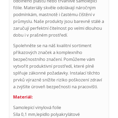
odolného plastu nebo trvanlivé samolepicí
fólie. Materiály skvěle odolávají náročným
podmínkám, mastnotě i častému čištění v
průmyslu. Naše produkty jsou barevně stálé a
zaručují perfektní čitelnost po velmi dlouhou
dobu i v prašném prostředí.
Spolehněte se na náš kvalitní sortiment
příkazových značek a komplexního
bezpečnostního značení. Pomůžeme vám
vytvořit produktivní prostředí, které plně
splňuje zákonné požadavky. Instalací těchto
prvků výrazně snížíte riziko poškození zdraví
a zvýšíte úroveň bezpečnosti na pracovišti.
Materiál:
Samolepicí vinylová folie
Síla 0,1 mm,lepidlo polyakrylátové