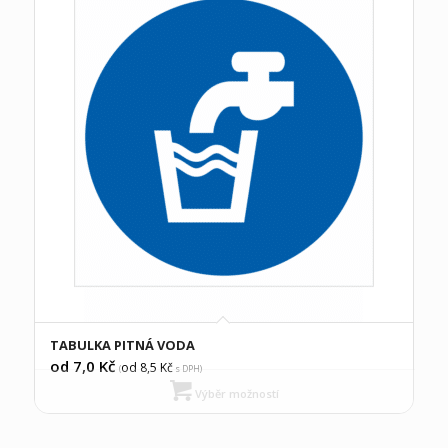
TABULKA PITNÁ VODA
od 7,0
Kč
od 8,5
Kč
(
s DPH)
Výběr možností