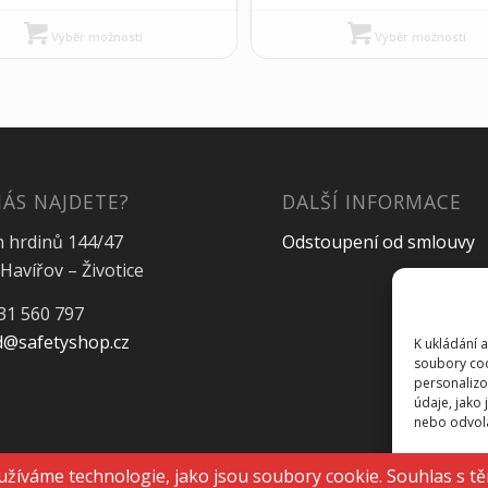
Výběr možností
Výběr možností
NÁS NAJDETE?
DALŠÍ INFORMACE
h hrdinů 144/47
Odstoupení od smlouvy
Havířov – Životice
31 560 797
@safetyshop.cz
K ukládání 
soubory coo
personalizo
údaje, jako
nebo odvolán
Př