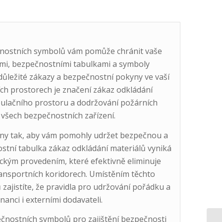
čnostních symbolů vám pomůže chránit vaše
ami, bezpečnostními tabulkami a symboly
ůležité zákazy a bezpečnostní pokyny ve vaší
ních prostorech je značení zákaz odkládání
pulačního prostoru a dodržování požárních
 všech bezpečnostních zařízení.
eny tak, aby vám pomohly udržet bezpečnou a
tní tabulka zákaz odkládání materiálů vyniká
ickým provedením, které efektivně eliminuje
nsportních koridorech. Umístěním těchto
zajistíte, že pravidla pro udržování pořádku a
nci i externími dodavateli.
čnostních symbolů pro zajištění bezpečnosti