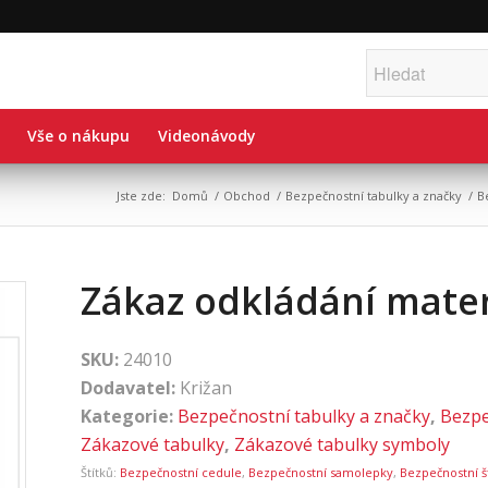
Vše o nákupu
Videonávody
Jste zde:
Domů
/
Obchod
/
Bezpečnostní tabulky a značky
/
B
Zákaz odkládání mater
SKU:
24010
Dodavatel:
Križan
Kategorie:
Bezpečnostní tabulky a značky
,
Bezpe
Zákazové tabulky
,
Zákazové tabulky symboly
Štítků:
Bezpečnostní cedule
,
Bezpečnostní samolepky
,
Bezpečnostní š