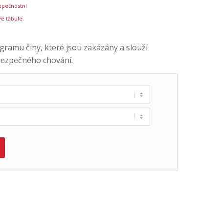
zpečnostní
é tabule
,
ramu činy, které jsou zakázány a slouží
bezpečného chování.