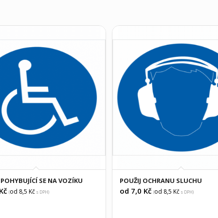
 POHYBUJÍCÍ SE NA VOZÍKU
POUŽIJ OCHRANU SLUCHU
Kč
od 7,0
Kč
od 8,5
Kč
od 8,5
Kč
(
s DPH)
(
s DPH)