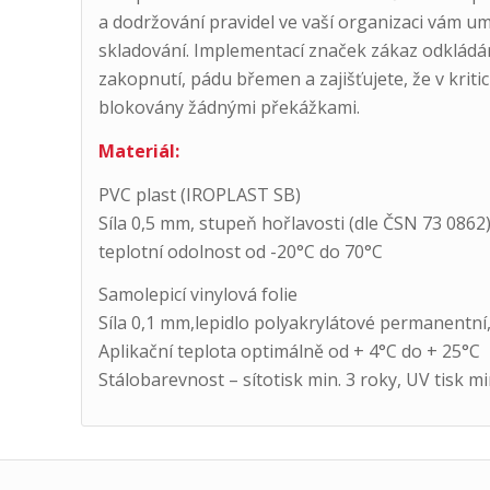
a dodržování pravidel ve vaší organizaci vám u
skladování. Implementací značek zákaz odkládán
zakopnutí, pádu břemen a zajišťujete, že v krit
blokovány žádnými překážkami.
Materiál:
PVC plast (IROPLAST SB)
Síla 0,5 mm, stupeň hořlavosti (dle ČSN 73 086
teplotní odolnost od -20°C do 70°C
Samolepicí vinylová folie
Síla 0,1 mm,lepidlo polyakrylátové permanentní,
Aplikační teplota optimálně od + 4°C do + 25°C
Stálobarevnost – sítotisk min. 3 roky, UV tisk min