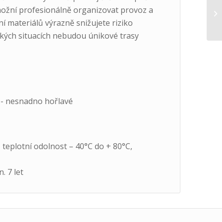
možní profesionálně organizovat provoz a
í materiálů výrazně snižujete riziko
ických situacích nebudou únikové trasy
2)- nesnadno hořlavé
 teplotní odolnost – 40°C do + 80°C,
. 7 let