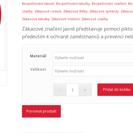
Bezpečnostní tabule
,
Bezpečnostní tabulky
,
Bezpečnostní značení
,
Be
značky
,
Zákazové cedule
,
Zákazové štítky
,
Zákazové symboly
,
Zákazov
Zákazové tabulky
,
Zákazové značení
,
Zákazové značky
Zákazové značení jasně představuje pomocí piktog
především k ochraně zaměstnanců a prevenci ne
Materiál
Velikost
Přidat do košíku
Porovnat produkt