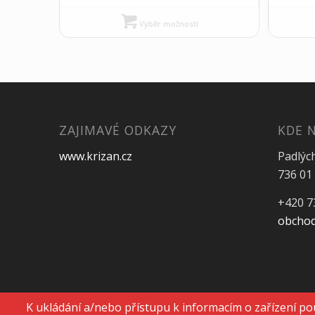
Výběr možností
ZAJIMAVÉ ODKAZY
KDE 
www.krizan.cz
Padlýc
736 01 
+420 7
obchod