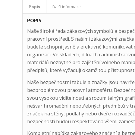
Popis
Další informace
POPIS
Naše široká řada zákazových symbolů a bezpe
pracovní prostředí. S našimi zákazovými značk
budete schopni jasně a efektivně komunikovat d
organizaci. Ve skladech, dílnách i administrativ
materiálů nezbytné pro zajištění volného mani
předpisů, které vyžadují okamžitou přístupnost
Naše bezpečnostní tabule a značky jsou navrž
bezproblémovou pracovní atmosféru. Bezpečnos
svou vysokou viditelností a srozumitelným graf
nešvar hromadění nepotřebných předmětů v tra
značek na stěny, podlahy nebo dveře rozvaděčů 
bezpečnosti budou respektována všemi zaměstna
Kompletní nabídka zákazového značení a bezpe