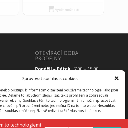
Výběr možností
OTEVÍRACÍ DOBA
PRODEJNY
Pondělí – Pátek
7:00 – 15:00
Spravovat souhlas s cookies
a/nebo přístupu k informacím o zařízení používáme technologie, jako jsou
Sobota
Zavřeno
kie. Děláme to, abychom zlepšili zážitek z prohlížení a zobrazovali
vané reklamy. Souhlas s těmito technologiemi nám umožní zpracovávat
Neděle
Zavřeno
 je chování při procházení nebo jedinečná ID na tomto webu. Nesouhlas
í souhlasu může nepříznivě ovlivnit určité vlastnosti a funkce.
ijmout
Odmítnout
Zobrazit předvolby