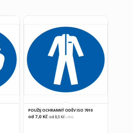
POUŽIJ OCHRANNÝ ODĚV ISO 7010
od 7,0
Kč
od 8,5
Kč
(
s DPH)