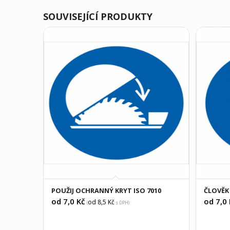
SOUVISEJÍCÍ PRODUKTY
POUŽIJ OCHRANNÝ KRYT ISO 7010
ČLOVĚK
od 7,0
Kč
od 7,0
od 8,5
Kč
(
s DPH)