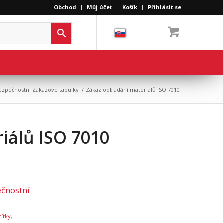
Obchod
Můj účet
Košík
Přihlásit se
ezpečnostní Zákazové tabulky
/
Zákaz odkládání materiálů ISO 7010
iálů ISO 7010
čnostní
títky
,