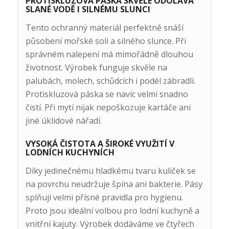
PROTISKLUZOVÁ PÁSKA SKVĚLE ODOLÁVÁ
SLANÉ VODĚ I SILNÉMU SLUNCI
Tento ochranný materiál perfektně snáší
působení mořské soli a silného slunce. Při
správném nalepení má mimořádně dlouhou
životnost. Výrobek funguje skvěle na
palubách, molech, schůdcích i podél zábradlí.
Protiskluzová páska se navíc velmi snadno
čistí. Při mytí nijak nepoškozuje kartáče ani
jiné úklidové nářadí.
VYSOKÁ ČISTOTA A ŠIROKÉ VYUŽITÍ V
LODNÍCH KUCHYNÍCH
Díky jedinečnému hladkému tvaru kuliček se
na povrchu neudržuje špína ani bakterie. Pásy
splňují velmi přísné pravidla pro hygienu.
Proto jsou ideální volbou pro lodní kuchyně a
vnitřní kajuty. Výrobek dodáváme ve čtyřech