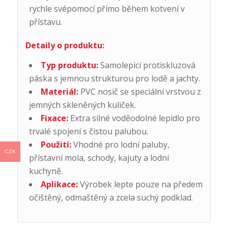
rychle svépomocí přímo během kotvení v
přístavu.
Detaily o produktu:
Typ produktu:
Samolepicí protiskluzová
páska s jemnou strukturou pro lodě a jachty.
Materiál:
PVC nosič se speciální vrstvou z
jemných skleněných kuliček.
Fixace:
Extra silné voděodolné lepidlo pro
trvalé spojení s čistou palubou.
Použití:
Vhodné pro lodní paluby,
CZK
přístavní mola, schody, kajuty a lodní
kuchyně.
Aplikace:
Výrobek lepte pouze na předem
očištěný, odmaštěný a zcela suchý podklad.