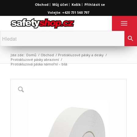
Obchod
Můj účet
Košík
Přihlásit se
Volejte: +420 731 560 797
Jste zde:
Domů
/
Obchod
/
Protiskluzové pásky a desky
/
Protiskluzové pásky abrazivní
/
Protiskluzová páska námořní – bílá