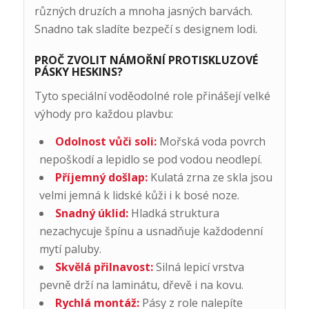
různých druzích a mnoha jasných barvách.
Snadno tak sladíte bezpečí s designem lodi.
PROČ ZVOLIT NÁMOŘNÍ PROTISKLUZOVÉ
PÁSKY HESKINS?
Tyto speciální voděodolné role přinášejí velké
výhody pro každou plavbu:
Odolnost vůči soli:
Mořská voda povrch
nepoškodí a lepidlo se pod vodou neodlepí.
Příjemný došlap:
Kulatá zrna ze skla jsou
velmi jemná k lidské kůži i k bosé noze.
Snadný úklid:
Hladká struktura
nezachycuje špínu a usnadňuje každodenní
mytí paluby.
Skvělá přilnavost:
Silná lepicí vrstva
pevně drží na laminátu, dřevě i na kovu.
Rychlá montáž:
Pásy z role nalepíte