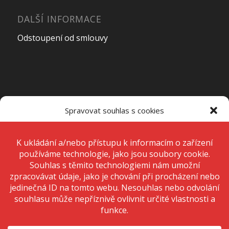
DALŠÍ INFORMACE
Odstoupení od smlouvy
OTEVÍRACÍ DOBA PRODEJNY
Spravovat souhlas s cookies
Pondělí – Pátek
7:00 – 15:00
K ukládání a/nebo přístupu k informacím o zařízení používáme
technologie, jako jsou soubory cookie. Děláme to, abychom zlepšili
zážitek z prohlížení a zobrazovali personalizované reklamy. Souhlas s
těmito technologiemi nám umožní zpracovávat údaje, jako je chování
Sobota
Zavřeno
při procházení nebo jedinečná ID na tomto webu. Nesouhlas nebo
odvolání souhlasu může nepříznivě ovlivnit určité vlastnosti a funkce.
Neděle
Zavřeno
Přijmout