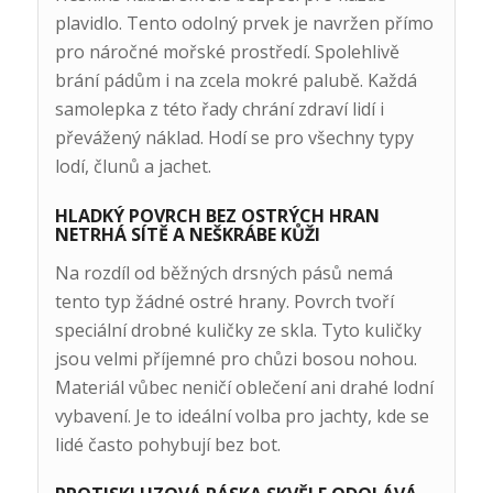
plavidlo. Tento odolný prvek je navržen přímo
pro náročné mořské prostředí. Spolehlivě
brání pádům i na zcela mokré palubě. Každá
samolepka z této řady chrání zdraví lidí i
převážený náklad. Hodí se pro všechny typy
lodí, člunů a jachet.
HLADKÝ POVRCH BEZ OSTRÝCH HRAN
NETRHÁ SÍTĚ A NEŠKRÁBE KŮŽI
Na rozdíl od běžných drsných pásů nemá
tento typ žádné ostré hrany. Povrch tvoří
speciální drobné kuličky ze skla. Tyto kuličky
jsou velmi příjemné pro chůzi bosou nohou.
Materiál vůbec neničí oblečení ani drahé lodní
vybavení. Je to ideální volba pro jachty, kde se
lidé často pohybují bez bot.