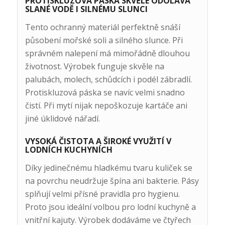
PROTISKLUZOVÁ PÁSKA SKVĚLE ODOLÁVÁ
SLANÉ VODĚ I SILNÉMU SLUNCI
Tento ochranný materiál perfektně snáší
působení mořské soli a silného slunce. Při
správném nalepení má mimořádně dlouhou
životnost. Výrobek funguje skvěle na
palubách, molech, schůdcích i podél zábradlí.
Protiskluzová páska se navíc velmi snadno
čistí. Při mytí nijak nepoškozuje kartáče ani
jiné úklidové nářadí.
VYSOKÁ ČISTOTA A ŠIROKÉ VYUŽITÍ V
LODNÍCH KUCHYNÍCH
Díky jedinečnému hladkému tvaru kuliček se
na povrchu neudržuje špína ani bakterie. Pásy
splňují velmi přísné pravidla pro hygienu.
Proto jsou ideální volbou pro lodní kuchyně a
vnitřní kajuty. Výrobek dodáváme ve čtyřech