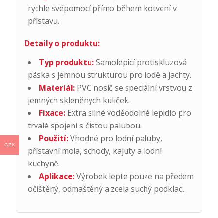
rychle svépomocí přímo během kotvení v
přístavu.
Detaily o produktu:
Typ produktu:
Samolepicí protiskluzová
páska s jemnou strukturou pro lodě a jachty.
Materiál:
PVC nosič se speciální vrstvou z
jemných skleněných kuliček.
Fixace:
Extra silné voděodolné lepidlo pro
trvalé spojení s čistou palubou.
Použití:
Vhodné pro lodní paluby,
CZK
přístavní mola, schody, kajuty a lodní
kuchyně.
Aplikace:
Výrobek lepte pouze na předem
očištěný, odmaštěný a zcela suchý podklad.