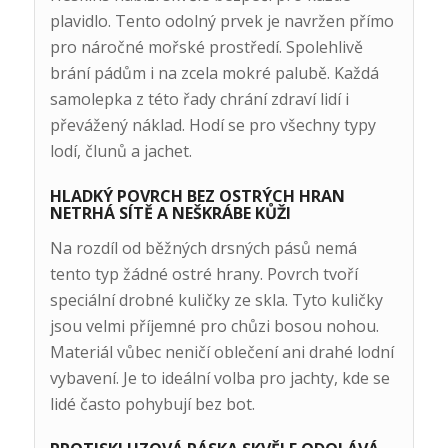
plavidlo. Tento odolný prvek je navržen přímo
pro náročné mořské prostředí. Spolehlivě
brání pádům i na zcela mokré palubě. Každá
samolepka z této řady chrání zdraví lidí i
převážený náklad. Hodí se pro všechny typy
lodí, člunů a jachet.
HLADKÝ POVRCH BEZ OSTRÝCH HRAN
NETRHÁ SÍTĚ A NEŠKRÁBE KŮŽI
Na rozdíl od běžných drsných pásů nemá
tento typ žádné ostré hrany. Povrch tvoří
speciální drobné kuličky ze skla. Tyto kuličky
jsou velmi příjemné pro chůzi bosou nohou.
Materiál vůbec neničí oblečení ani drahé lodní
vybavení. Je to ideální volba pro jachty, kde se
lidé často pohybují bez bot.