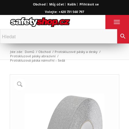
Obchod
Můj účet
Košík
Přihlásit se
Volejte: +420 731 560 797
Jste zde:
Domů
/
Obchod
/
Protiskluzové pásky a desky
/
Protiskluzové pásky abrazivní
/
Protiskluzová páska námořní – šedá