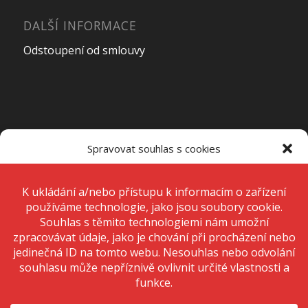
DALŠÍ INFORMACE
Odstoupení od smlouvy
OTEVÍRACÍ DOBA PRODEJNY
Spravovat souhlas s cookies
Pondělí – Pátek
7:00 – 15:00
K ukládání a/nebo přístupu k informacím o zařízení používáme
technologie, jako jsou soubory cookie. Děláme to, abychom zlepšili
zážitek z prohlížení a zobrazovali personalizované reklamy. Souhlas s
těmito technologiemi nám umožní zpracovávat údaje, jako je chování
Sobota
Zavřeno
při procházení nebo jedinečná ID na tomto webu. Nesouhlas nebo
odvolání souhlasu může nepříznivě ovlivnit určité vlastnosti a funkce.
Neděle
Zavřeno
Přijmout