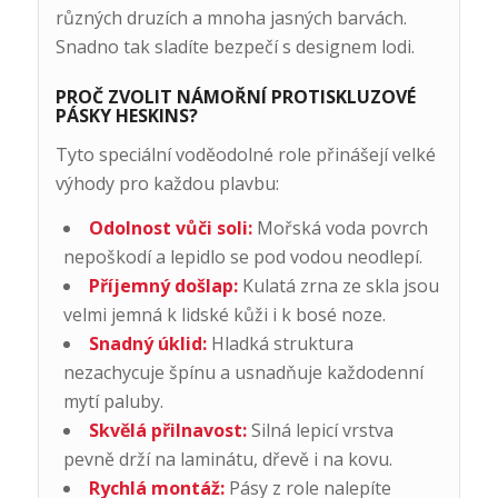
různých druzích a mnoha jasných barvách.
Snadno tak sladíte bezpečí s designem lodi.
PROČ ZVOLIT NÁMOŘNÍ PROTISKLUZOVÉ
PÁSKY HESKINS?
Tyto speciální voděodolné role přinášejí velké
výhody pro každou plavbu:
Odolnost vůči soli:
Mořská voda povrch
nepoškodí a lepidlo se pod vodou neodlepí.
Příjemný došlap:
Kulatá zrna ze skla jsou
velmi jemná k lidské kůži i k bosé noze.
Snadný úklid:
Hladká struktura
nezachycuje špínu a usnadňuje každodenní
mytí paluby.
Skvělá přilnavost:
Silná lepicí vrstva
pevně drží na laminátu, dřevě i na kovu.
Rychlá montáž:
Pásy z role nalepíte