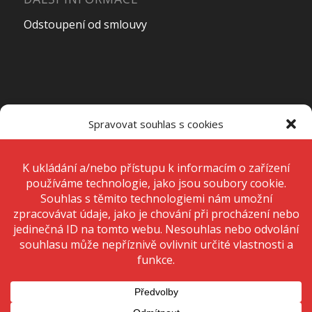
Odstoupení od smlouvy
OTEVÍRACÍ DOBA PRODEJNY
Spravovat souhlas s cookies
Pondělí – Pátek
7:00 – 15:00
K ukládání a/nebo přístupu k informacím o zařízení používáme
technologie, jako jsou soubory cookie. Děláme to, abychom zlepšili
zážitek z prohlížení a zobrazovali personalizované reklamy. Souhlas s
těmito technologiemi nám umožní zpracovávat údaje, jako je chování
Sobota
Zavřeno
při procházení nebo jedinečná ID na tomto webu. Nesouhlas nebo
odvolání souhlasu může nepříznivě ovlivnit určité vlastnosti a funkce.
Neděle
Zavřeno
Přijmout
Odmítnout