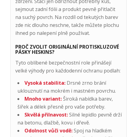
zdržení. Stačí jen odříznout potřebný kus,
sejmout zadní fólii a produkt pevně přitlačit
na suchý povrch. Na rozdíl od tekutých barev
zde nic dlouho neschne, takže můžete plochu
ihned po nalepení plně používat.
PROČ ZVOLIT ORIGINÁLNÍ PROTISKLUZOVÉ
PÁSKY HESKINS?
Tyto oblíbené bezpečnostní role přinášejí
velké výhody pro každodenní ochranu podlah:
Vysoká stabilita:
Drsné zrno brání
uklouznutí na mokrém i mastném povrchu.
Mnoho variant:
Široká nabídka barev,
šířek a délek přesně pro vaše potřeby.
Skvělá přilnavost:
Silné lepidlo pevně drží
na betonu, dlažbě, kovu i dřevě.
Odolnost vůči vodě:
Spoj na hladkém