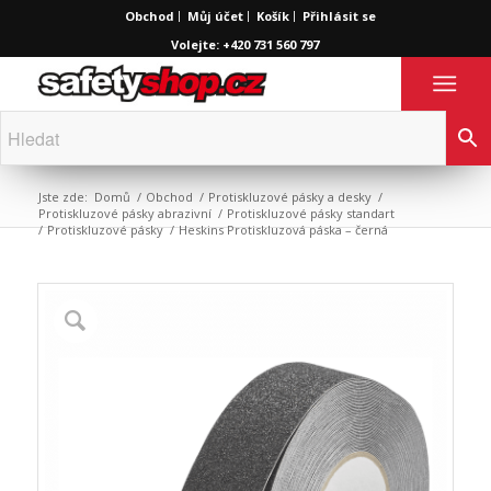
Obchod
Můj účet
Košík
Přihlásit se
Volejte: +420 731 560 797
Jste zde:
Domů
/
Obchod
/
Protiskluzové pásky a desky
/
Protiskluzové pásky abrazivní
/
Protiskluzové pásky standart
/
Protiskluzové pásky
/
Heskins Protiskluzová páska – černá