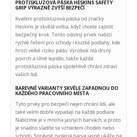
PROTISKLUZOVÁ PÁSKA HESKINS SAFETY
GRIP VÝRAZNĚ ZVÝŠÍ BEZPEČÍ
Kvalitní protiskluzová páska od značky
Heskins je skvělá volba, když chcete zajistit
bezpečný krok. Tento odolný prvek nabízí
rychlé řešení pro schody i kluzké podlahy, kde
hrozí velké riziko pádu. Výrobek má drsný
povrch a silné lepidlo, takže každá
protiskluzová páska spolehlivě chrání zdraví
vašich lidí.
BAREVNÉ VARIANTY SKVĚLE ZAPADNOU DO
KAŽDÉHO PRACOVNÍHO MÍSTA
Tyto prvky pro bezpečí nejen chrání lidi, ale
také velmi dobře vypadají na každé podlaze.
Nabízíme je v mnoha jasných barvách, a proto
je snadno sladíte se vzhledem chodeb nebo
schodů. Správně zvolená barva jasně ukáže na