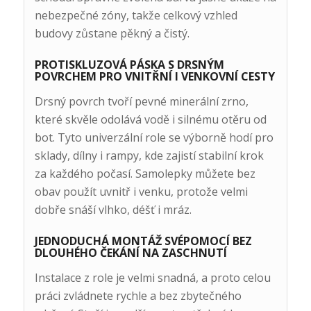
nebezpečné zóny, takže celkový vzhled
budovy zůstane pěkný a čistý.
PROTISKLUZOVÁ PÁSKA S DRSNÝM
POVRCHEM PRO VNITŘNÍ I VENKOVNÍ CESTY
Drsný povrch tvoří pevné minerální zrno,
které skvěle odolává vodě i silnému otěru od
bot. Tyto univerzální role se výborně hodí pro
sklady, dílny i rampy, kde zajistí stabilní krok
za každého počasí. Samolepky můžete bez
obav použít uvnitř i venku, protože velmi
dobře snáší vlhko, déšť i mráz.
JEDNODUCHÁ MONTÁŽ SVÉPOMOCÍ BEZ
DLOUHÉHO ČEKÁNÍ NA ZASCHNUTÍ
Instalace z role je velmi snadná, a proto celou
práci zvládnete rychle a bez zbytečného