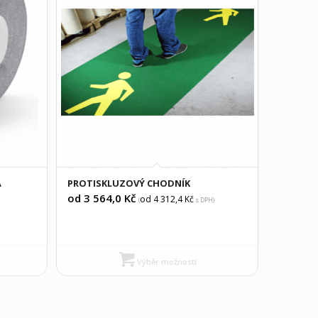
Á
PROTISKLUZOVÝ CHODNÍK
od 3 564,0
Kč
od 4 312,4
Kč
(
s DPH)
Výběr možností