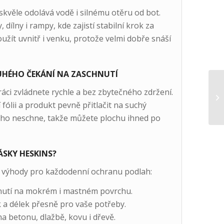
skvěle odolává vodě i silnému otěru od bot.
dílny i rampy, kde zajistí stabilní krok za
ít uvnitř i venku, protože velmi dobře snáší
HÉHO ČEKÁNÍ NA ZASCHNUTÍ
práci zvládnete rychle a bez zbytečného zdržení.
fólii a produkt pevně přitlačit na suchý
ouho neschne, takže můžete plochu ihned po
ÁSKY HESKINS?
ké výhody pro každodenní ochranu podlah:
nutí na mokrém i mastném povrchu.
k a délek přesně pro vaše potřeby.
na betonu, dlažbě, kovu i dřevě.