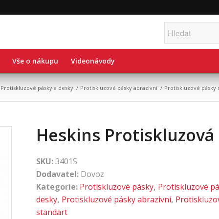
Vše o nákupu
Videonávody
Protiskluzové pásky a desky
/
Protiskluzové pásky abrazivní
/
Protiskluzové pásky 
Heskins Protiskluzová
SKU:
3401S
Dodavatel:
Dovoz
Kategorie:
Protiskluzové pásky
,
Protiskluzové pá
desky
,
Protiskluzové pásky abrazivní
,
Protiskluzo
standart