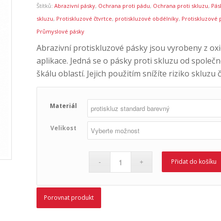
Štítků:
Abrazivní pásky
,
Ochrana proti pádu
,
Ochrana proti skluzu
,
Pás
skluzu
,
Protiskluzové čtvrtce
,
protiskluzové obdélníky
,
Protiskluzové 
Průmyslové pásky
Abrazivní protiskluzové pásky jsou vyrobeny z oxidu
aplikace. Jedná se o pásky proti skluzu od společ
škálu oblastí. Jejich použitím snížíte riziko skluzu
Materiál
Velikost
Přidat do košíku
Porovnat produkt