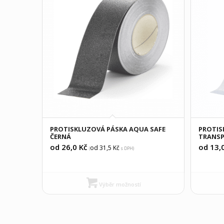
PROTISKLUZOVÁ PÁSKA AQUA SAFE
PROTIS
ČERNÁ
TRANSP
od 26,0
Kč
od 13,
od 31,5
Kč
(
s DPH)
Výběr možností