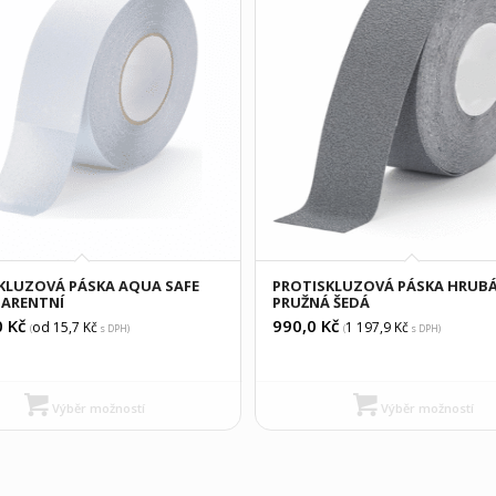
KLUZOVÁ PÁSKA AQUA SAFE
PROTISKLUZOVÁ PÁSKA HRUB
ARENTNÍ
PRUŽNÁ ŠEDÁ
0
Kč
990,0
Kč
od 15,7
Kč
1 197,9
Kč
(
s DPH)
(
s DPH)
Výběr možností
Výběr možností