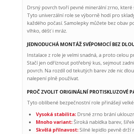
Drsný povrch tvoří pevné minerální zrno, které 
Tyto univerzální role se výborně hodí pro sklady, 
každého počasí. Samolepky můžete bez obav použ
vlhko, déšť i mráz.
JEDNODUCHÁ MONTÁŽ SVÉPOMOCÍ BEZ DLOU
Instalace z role je velmi snadná, a proto celou 
Stačí jen odříznout potřebný kus, sejmout zadní 
povrch. Na rozdíl od tekutých barev zde nic dl
nalepení plně používat.
PROČ ZVOLIT ORIGINÁLNÍ PROTISKLUZOVÉ P
Tyto oblíbené bezpečnostní role přinášejí vel
Vysoká stabilita:
Drsné zrno brání uklouz
Mnoho variant:
Široká nabídka barev, šíře
Skvělá přilnavost:
Silné lepidlo pevně drží 