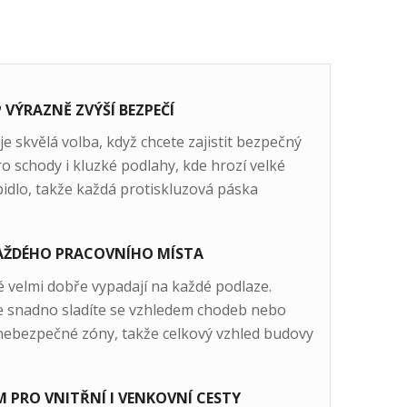
 VÝRAZNĚ ZVÝŠÍ BEZPEČÍ
e skvělá volba, když chcete zajistit bezpečný
ro schody i kluzké podlahy, kde hrozí velké
pidlo, takže každá protiskluzová páska
KAŽDÉHO PRACOVNÍHO MÍSTA
ké velmi dobře vypadají na každé podlaze.
je snadno sladíte se vzhledem chodeb nebo
nebezpečné zóny, takže celkový vzhled budovy
 PRO VNITŘNÍ I VENKOVNÍ CESTY