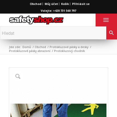
Obchod
Můj účet
Košík
Přihlásit se
Volejte: +420 731 560 797
Jste zde:
Domů
/
Obchod
/
Protiskluzové pásky a desky
/
Protiskluzové pásky abrazivní
/
Protiskluzový chodník