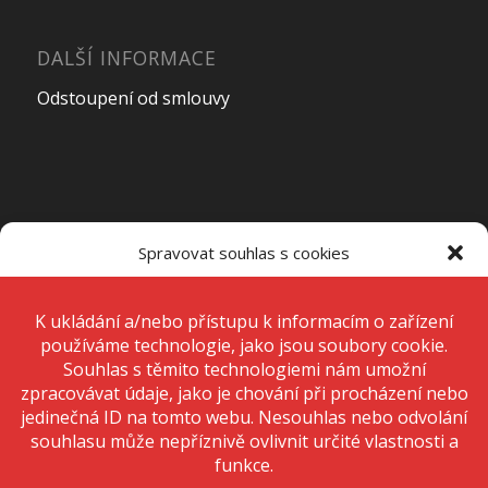
DALŠÍ INFORMACE
Odstoupení od smlouvy
OTEVÍRACÍ DOBA PRODEJNY
Spravovat souhlas s cookies
Pondělí – Pátek
7:00 – 15:00
K ukládání a/nebo přístupu k informacím o zařízení používáme
technologie, jako jsou soubory cookie. Děláme to, abychom zlepšili
zážitek z prohlížení a zobrazovali personalizované reklamy. Souhlas s
těmito technologiemi nám umožní zpracovávat údaje, jako je chování
Sobota
Zavřeno
při procházení nebo jedinečná ID na tomto webu. Nesouhlas nebo
odvolání souhlasu může nepříznivě ovlivnit určité vlastnosti a funkce.
Neděle
Zavřeno
Přijmout