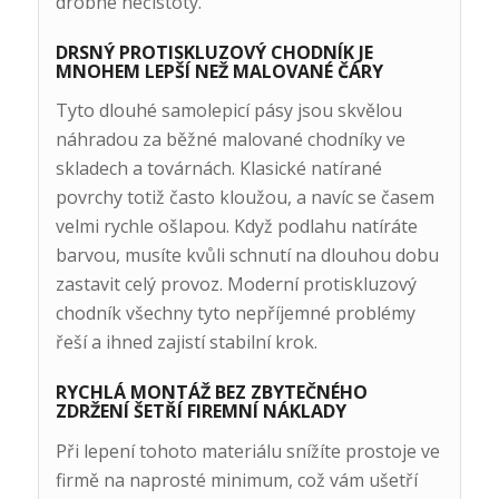
drobné nečistoty.
DRSNÝ PROTISKLUZOVÝ CHODNÍK JE
MNOHEM LEPŠÍ NEŽ MALOVANÉ ČÁRY
Tyto dlouhé samolepicí pásy jsou skvělou
náhradou za běžné malované chodníky ve
skladech a továrnách. Klasické natírané
povrchy totiž často kloužou, a navíc se časem
velmi rychle ošlapou. Když podlahu natíráte
barvou, musíte kvůli schnutí na dlouhou dobu
zastavit celý provoz. Moderní protiskluzový
chodník všechny tyto nepříjemné problémy
řeší a ihned zajistí stabilní krok.
RYCHLÁ MONTÁŽ BEZ ZBYTEČNÉHO
ZDRŽENÍ ŠETŘÍ FIREMNÍ NÁKLADY
Při lepení tohoto materiálu snížíte prostoje ve
firmě na naprosté minimum, což vám ušetří