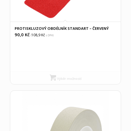
PROTISKLUZOVÝ OBDÉLNÍK STANDART – ČERVENÝ
90,0
Kč
108,9
Kč
(
s DPH)
Výběr možností