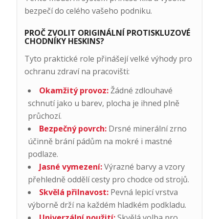
bezpečí do celého vašeho podniku.
PROČ ZVOLIT ORIGINÁLNÍ PROTISKLUZOVÉ
CHODNÍKY HESKINS?
Tyto praktické role přinášejí velké výhody pro
ochranu zdraví na pracovišti:
Okamžitý provoz:
Žádné zdlouhavé
schnutí jako u barev, plocha je ihned plně
průchozí.
Bezpečný povrch:
Drsné minerální zrno
účinně brání pádům na mokré i mastné
podlaze.
Jasné vymezení:
Výrazné barvy a vzory
přehledně oddělí cesty pro chodce od strojů.
Skvělá přilnavost:
Pevná lepicí vrstva
výborně drží na každém hladkém podkladu.
Univerzální použití:
Skvělá volba pro