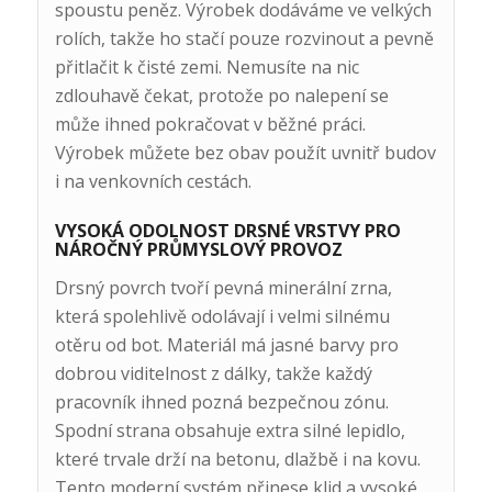
spoustu peněz. Výrobek dodáváme ve velkých
rolích, takže ho stačí pouze rozvinout a pevně
přitlačit k čisté zemi. Nemusíte na nic
zdlouhavě čekat, protože po nalepení se
může ihned pokračovat v běžné práci.
Výrobek můžete bez obav použít uvnitř budov
i na venkovních cestách.
VYSOKÁ ODOLNOST DRSNÉ VRSTVY PRO
NÁROČNÝ PRŮMYSLOVÝ PROVOZ
Drsný povrch tvoří pevná minerální zrna,
která spolehlivě odolávají i velmi silnému
otěru od bot. Materiál má jasné barvy pro
dobrou viditelnost z dálky, takže každý
pracovník ihned pozná bezpečnou zónu.
Spodní strana obsahuje extra silné lepidlo,
které trvale drží na betonu, dlažbě i na kovu.
Tento moderní systém přinese klid a vysoké