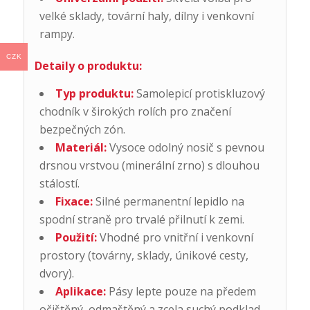
velké sklady, tovární haly, dílny i venkovní
rampy.
CZK
Detaily o produktu:
Typ produktu:
Samolepicí protiskluzový
chodník v širokých rolích pro značení
bezpečných zón.
Materiál:
Vysoce odolný nosič s pevnou
drsnou vrstvou (minerální zrno) s dlouhou
stálostí.
Fixace:
Silné permanentní lepidlo na
spodní straně pro trvalé přilnutí k zemi.
Použití:
Vhodné pro vnitřní i venkovní
prostory (továrny, sklady, únikové cesty,
dvory).
Aplikace:
Pásy lepte pouze na předem
očištěný, odmaštěný a zcela suchý podklad.