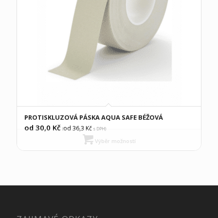
PROTISKLUZOVÁ PÁSKA AQUA SAFE BÉŽOVÁ
od 30,0
Kč
od 36,3
Kč
(
s DPH)
Výběr možností