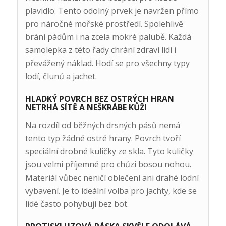
plavidlo. Tento odolný prvek je navržen přímo
pro náročné mořské prostředí. Spolehlivě
brání pádům i na zcela mokré palubě. Každá
samolepka z této řady chrání zdraví lidí i
převážený náklad. Hodí se pro všechny typy
lodí, člunů a jachet.
HLADKÝ POVRCH BEZ OSTRÝCH HRAN
NETRHÁ SÍTĚ A NEŠKRÁBE KŮŽI
Na rozdíl od běžných drsných pásů nemá
tento typ žádné ostré hrany. Povrch tvoří
speciální drobné kuličky ze skla. Tyto kuličky
jsou velmi příjemné pro chůzi bosou nohou.
Materiál vůbec neničí oblečení ani drahé lodní
vybavení. Je to ideální volba pro jachty, kde se
lidé často pohybují bez bot.