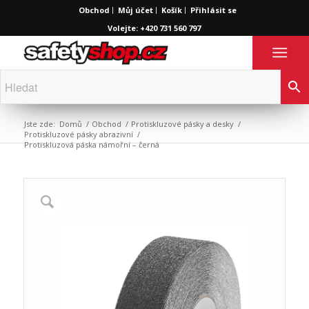
Obchod
Můj účet
Košík
Přihlásit se
Volejte: +420 731 560 797
Jste zde:
Domů
/
Obchod
/
Protiskluzové pásky a desky
/
Protiskluzové pásky abrazivní
/
Protiskluzová páska námořní – černá