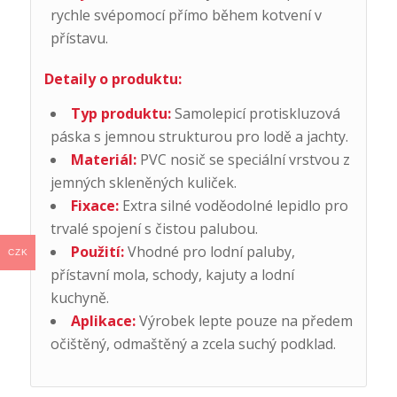
rychle svépomocí přímo během kotvení v
přístavu.
Detaily o produktu:
Typ produktu:
Samolepicí protiskluzová
páska s jemnou strukturou pro lodě a jachty.
Materiál:
PVC nosič se speciální vrstvou z
jemných skleněných kuliček.
Fixace:
Extra silné voděodolné lepidlo pro
trvalé spojení s čistou palubou.
Použití:
Vhodné pro lodní paluby,
CZK
přístavní mola, schody, kajuty a lodní
kuchyně.
Aplikace:
Výrobek lepte pouze na předem
očištěný, odmaštěný a zcela suchý podklad.