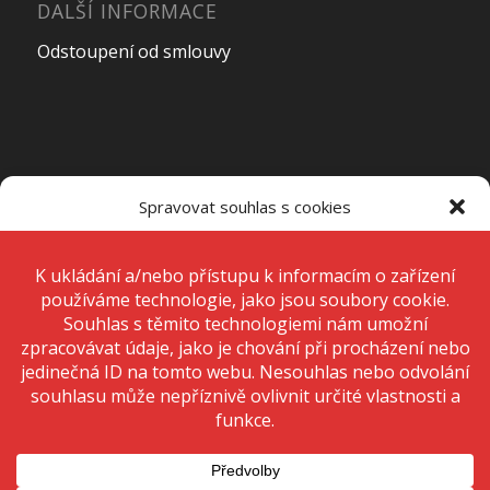
DALŠÍ INFORMACE
Odstoupení od smlouvy
OTEVÍRACÍ DOBA PRODEJNY
Spravovat souhlas s cookies
Pondělí – Pátek
7:00 – 15:00
K ukládání a/nebo přístupu k informacím o zařízení používáme
technologie, jako jsou soubory cookie. Děláme to, abychom zlepšili
zážitek z prohlížení a zobrazovali personalizované reklamy. Souhlas s
těmito technologiemi nám umožní zpracovávat údaje, jako je chování
Sobota
Zavřeno
při procházení nebo jedinečná ID na tomto webu. Nesouhlas nebo
odvolání souhlasu může nepříznivě ovlivnit určité vlastnosti a funkce.
Neděle
Zavřeno
Přijmout
Odmítnout