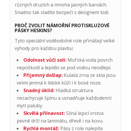
různých druzích a mnoha jasných barvách.
Snadno tak sladíte bezpečí s designem lodi.
PROČ ZVOLIT NÁMOŘNÍ PROTISKLUZOVÉ
PÁSKY HESKINS?
Tyto speciální voděodolné role přinášejí velké
výhody pro každou plavbu:
Odolnost vůči soli:
Mořská voda povrch
nepoškodí a lepidlo se pod vodou neodlepí.
Příjemný došlap:
Kulatá zrna ze skla jsou
velmi jemná k lidské kůži i k bosé noze.
Snadný úklid:
Hladká struktura
nezachycuje špínu a usnadňuje každodenní
mytí paluby.
Skvělá přilnavost:
Silná lepicí vrstva
pevně drží na laminátu, dřevě i na kovu.
Rychlá montáž:
Pásy z role nalepíte