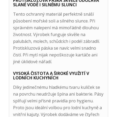
PROTISKLUZOVÁ PÁSKA SKVĚLE ODOLÁVÁ
SLANÉ VODĚ I SILNÉMU SLUNCI
Tento ochranný materiál perfektně snáší
působení mořské soli a silného slunce. Při
správném nalepení má mimořádně dlouhou
životnost. Výrobek funguje skvěle na
palubách, molech, schůdcích i podél zábradlí.
Protiskluzová páska se navíc velmi snadno
čistí. Při mytí nijak nepoškozuje kartáče ani
jiné úklidové nářadí.
VYSOKÁ ČISTOTA A ŠIROKÉ VYUŽITÍ V
LODNÍCH KUCHYNÍCH
Díky jedinečnému hladkému tvaru kuliček se
na povrchu neudržuje špína ani bakterie. Pásy
splňují velmi přísné pravidla pro hygienu.
Proto jsou ideální volbou pro lodní kuchyně a
vnitřní kajuty. Výrobek dodáváme ve čtyřech