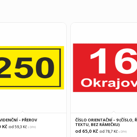
VIDENČNÍ – PŘEROV
ČÍSLO ORIENTAČNÍ – 9 (ČÍSLO, 
TEXTU, BEZ RÁMEČKU)
0
Kč
od 59,3
Kč
(
s DPH)
od 65,0
Kč
od 78,7
Kč
(
s DPH)