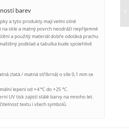
tností barev
ky a tyto produkty mají velmi silné
 i na skle a matný povrch neodráží nepříjemné
štění a použitý materiál dobře odolává prachu
maštěný podklad a tabulka bude spolehlivě
ná zlatá / matná stříbrná) o síle 0,1 mm se
mální lepení od +4 °C do +25 °C.
ní UV tisk zajistí stálé barvy na mnoho let.
itelnost textu i všech symbolů.