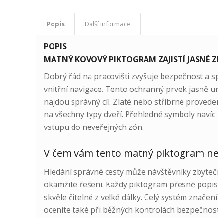
Popis
Další informace
POPIS
MATNÝ KOVOVÝ PIKTOGRAM ZAJISTÍ JASNÉ Z
Dobrý řád na pracovišti zvyšuje bezpečnost a 
vnitřní navigace. Tento ochranný prvek jasně ur
najdou správný cíl. Zlaté nebo stříbrné proveden
na všechny typy dveří. Přehledné symboly naví
vstupu do neveřejných zón.
V čem vám tento matný piktogram nej
Hledání správné cesty může návštěvníky zbytečn
okamžité řešení. Každý piktogram přesně popisu
skvěle čitelné z velké dálky. Celý systém značení
oceníte také při běžných kontrolách bezpečnost