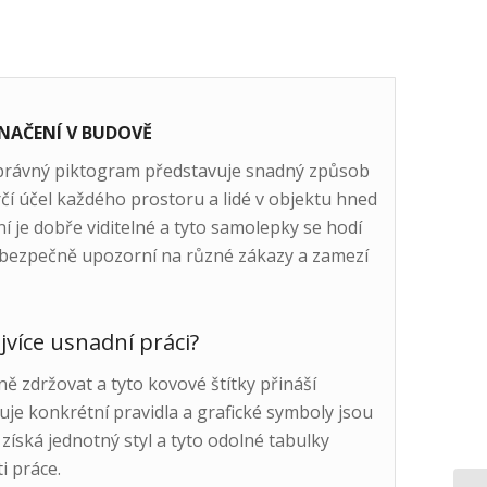
NAČENÍ V BUDOVĚ
správný piktogram představuje snadný způsob
čí účel každého prostoru a lidé v objektu hned
í je dobře viditelné a tyto samolepky se hodí
c bezpečně upozorní na různé zákazy a zamezí
více usnadní práci?
ě zdržovat a tyto kovové štítky přináší
je konkrétní pravidla a grafické symboly jsou
 získá jednotný styl a tyto odolné tabulky
i práce.