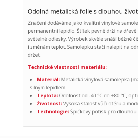
Odolná metalická folie s dlouhou živo
Značení dodáváme jako kvalitní vinylové samolep
permanentní lepidlo. Štítek pevně drží na dřevě
světelné odlesky. Výrobek skvěle snáší běžné či
i změnám teplot. Samolepku stačí nalepit na od
držet.
Technické vlastnosti materiálu:
Materiál:
Metalická vinylová samolepka (mat
silným lepidlem.
Teplota:
Odolnost od -40 °C do +80 °C, opti
Životnost:
Vysoká stálost vůči otěru a moder
Technologie:
Špičkový potisk pro dlouhou č