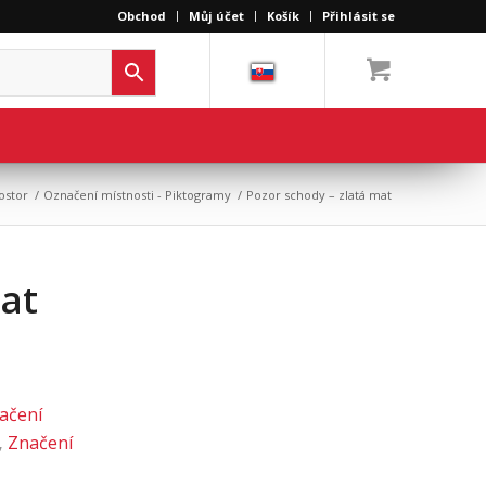
Obchod
Můj účet
Košík
Přihlásit se
ostor
/
Označení místnosti - Piktogramy
/
Pozor schody – zlatá mat
mat
ačení
,
Značení