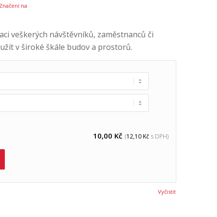
Značení na
aci veškerých návštěvníků, zaměstnanců či
yužít v široké škále budov a prostorů.
10,00
Kč
(
12,10
Kč
s DPH)
Vyčistit