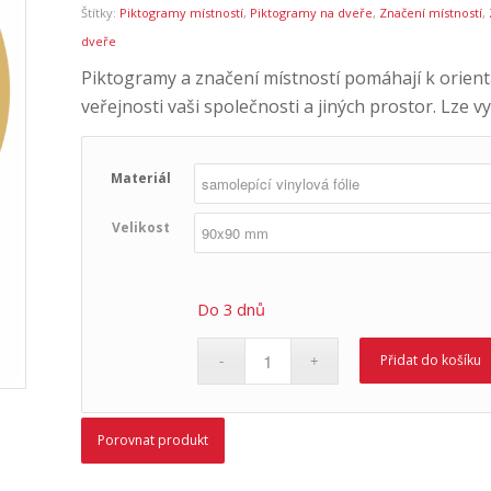
Štítky:
Piktogramy místností
,
Piktogramy na dveře
,
Značení místností
,
dveře
Piktogramy a značení místností pomáhají k orient
veřejnosti vaši společnosti a jiných prostor. Lze v
Materiál
Velikost
Do 3 dnů
Přidat do košíku
Porovnat produkt