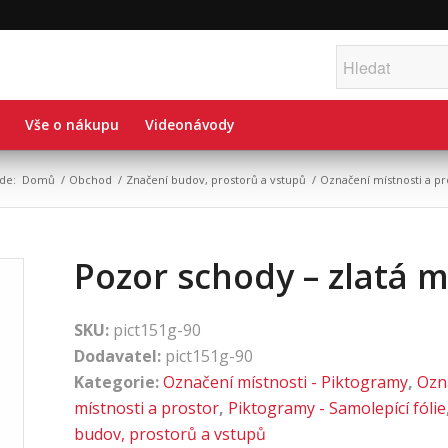
Vše o nákupu
Videonávody
zde:
Domů
/
Obchod
/
Značení budov, prostorů a vstupů
/
Označení místnosti a pr
Pozor schody – zlatá 
SKU:
pict151g-90
Dodavatel:
pict151g-90
Kategorie:
Označení místnosti - Piktogramy
,
Ozn
místnosti a prostor
,
Piktogramy - Samolepící fólie
budov, prostorů a vstupů