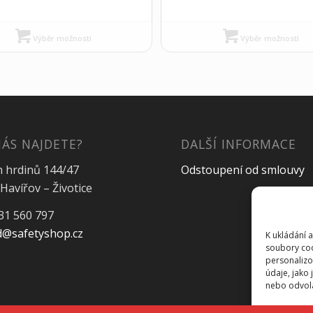
Výběr možností
Výběr možností
NÁS NAJDETE?
DALŠÍ INFORMACE
h hrdinů 144/47
Odstoupení od smlouvy
Havířov – Životice
31 560 797
@safetyshop.cz
K ukládání 
soubory coo
personalizo
údaje, jako
nebo odvolán