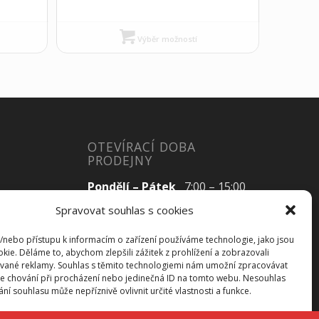
Výběr možností
OTEVÍRACÍ DOBA
PRODEJNY
Pondělí – Pátek
7:00 – 15:00
Spravovat souhlas s cookies
a/nebo přístupu k informacím o zařízení používáme technologie, jako jsou
Sobota
Zavřeno
kie. Děláme to, abychom zlepšili zážitek z prohlížení a zobrazovali
vané reklamy. Souhlas s těmito technologiemi nám umožní zpracovávat
Neděle
Zavřeno
 je chování při procházení nebo jedinečná ID na tomto webu. Nesouhlas
í souhlasu může nepříznivě ovlivnit určité vlastnosti a funkce.