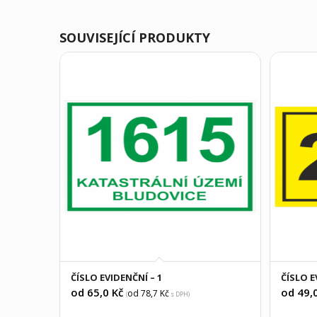
SOUVISEJÍCÍ PRODUKTY
ČÍSLO EVIDENČNÍ – 1
ČÍSLO E
od 65,0
Kč
od 49,
od 78,7
Kč
(
s DPH)