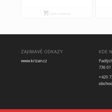
Výběr možností
ZAJIMAVÉ ODKAZY
KDE 
www.krizan.cz
Padlýc
736 01 
+420 7
obchod