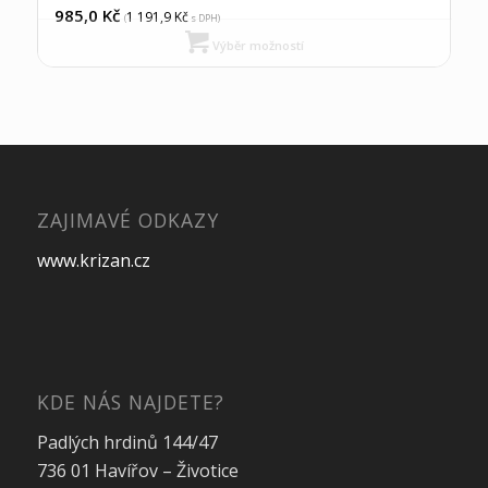
985,0
Kč
1 191,9
Kč
(
s DPH)
Výběr možností
ZAJIMAVÉ ODKAZY
www.krizan.cz
KDE NÁS NAJDETE?
Padlých hrdinů 144/47
736 01 Havířov – Životice