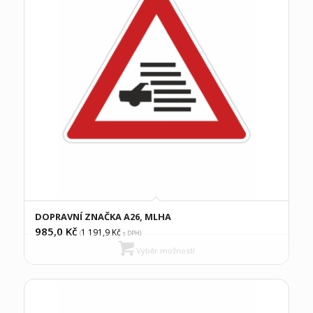
DOPRAVNÍ ZNAČKA A26, MLHA
985,0
Kč
1 191,9
Kč
(
s DPH)
Výběr možností