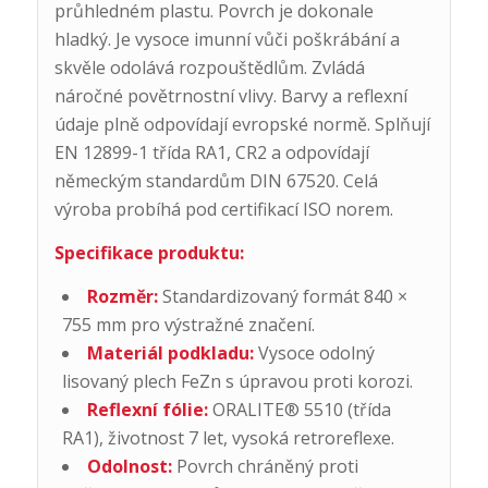
průhledném plastu. Povrch je dokonale
hladký. Je vysoce imunní vůči poškrábání a
skvěle odolává rozpouštědlům. Zvládá
náročné povětrnostní vlivy. Barvy a reflexní
údaje plně odpovídají evropské normě. Splňují
EN 12899-1 třída RA1, CR2 a odpovídají
německým standardům DIN 67520. Celá
výroba probíhá pod certifikací ISO norem.
Specifikace produktu:
Rozměr:
Standardizovaný formát 840 ×
755 mm pro výstražné značení.
Materiál podkladu:
Vysoce odolný
lisovaný plech FeZn s úpravou proti korozi.
Reflexní fólie:
ORALITE® 5510 (třída
RA1), životnost 7 let, vysoká retroreflexe.
Odolnost:
Povrch chráněný proti