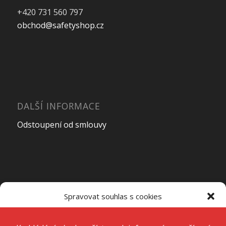
+420 731 560 797
obchod@safetyshop.cz
DALŠÍ INFORMACE
Odstoupení od smlouvy
OTEVÍRACÍ DOBA PRODEJNY
Spravovat souhlas s cookies
Pondělí – Pátek
7:00 – 15:00
K ukládání a/nebo přístupu k informacím o zařízení používáme