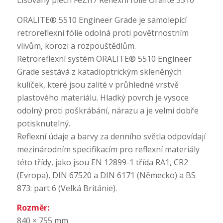
ORALITE® 5510 Engineer Grade je samolepící
retroreflexní fólie odolná proti povětrnostním
vlivům, korozi a rozpouštědlům.
Retroreflexní systém ORALITE® 5510 Engineer
Grade sestává z katadioptrickým skleněných
kuliček, které jsou zalité v průhledné vrstvě
plastového materiálu. Hladký povrch je vysoce
odolný proti poškrábání, nárazu a je velmi dobře
potisknutelný.
Reflexní údaje a barvy za denního světla odpovídají
mezinárodním specifikacím pro reflexní materiály
této třídy, jako jsou EN 12899-1 třída RA1, CR2
(Evropa), DIN 67520 a DIN 6171 (Německo) a BS
873: part 6 (Velká Británie).
Rozměr:
840 × 755 mm