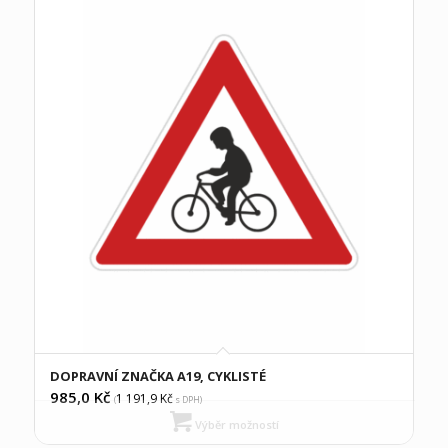
DOPRAVNÍ ZNAČKA A19, CYKLISTÉ
985,0
Kč
1 191,9
Kč
(
s DPH)
Výběr možností