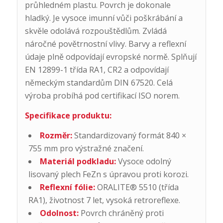
průhledném plastu. Povrch je dokonale
hladký. Je vysoce imunní vůči poškrábání a
skvěle odolává rozpouštědlům. Zvládá
náročné povětrnostní vlivy. Barvy a reflexní
údaje plně odpovídají evropské normě. Splňují
EN 12899-1 třída RA1, CR2 a odpovídají
německým standardům DIN 67520. Celá
výroba probíhá pod certifikací ISO norem.
Specifikace produktu:
Rozměr:
Standardizovaný formát 840 ×
755 mm pro výstražné značení.
Materiál podkladu:
Vysoce odolný
lisovaný plech FeZn s úpravou proti korozi.
Reflexní fólie:
ORALITE® 5510 (třída
RA1), životnost 7 let, vysoká retroreflexe.
Odolnost:
Povrch chráněný proti