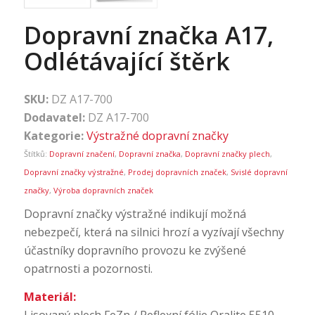
Dopravní značka A17,
Odlétávající štěrk
SKU:
DZ A17-700
Dodavatel:
DZ A17-700
Kategorie:
Výstražné dopravní značky
Štítků:
Dopravní značení
,
Dopravní značka
,
Dopravní značky plech
,
Dopravní značky výstražné
,
Prodej dopravních značek
,
Svislé dopravní
značky
,
Výroba dopravních značek
Dopravní značky výstražné indikují možná
nebezpečí, která na silnici hrozí a vyzívají všechny
účastníky dopravního provozu ke zvýšené
opatrnosti a pozornosti.
Materiál:
Lisovaný plech FeZn / Reflexní fólie Oralite 5510