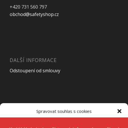
+420 731 560 797
obchod@safetyshop.cz
DALŠÍ INFORMACE
Odstoupení od smlouvy
OTEVÍRACÍ DOBA PRODEJNY
Spravovat souhlas s cookies
Pondělí – Pátek
7:00 – 15:00
K ukládání a/nebo přístupu k informacím o zařízení používáme