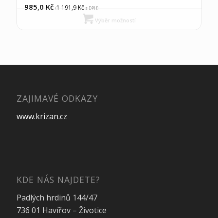
985,0
Kč
1 191,9
Kč
(
s DPH)
Výběr možností
ZAJIMAVÉ ODKAZY
www.krizan.cz
KDE NÁS NAJDETE?
Padlých hrdinů 144/47
736 01 Havířov – Životice