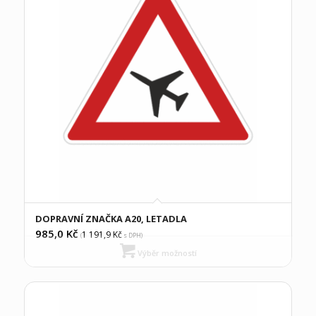
DOPRAVNÍ ZNAČKA A20, LETADLA
985,0
Kč
1 191,9
Kč
(
s DPH)
Výběr možností