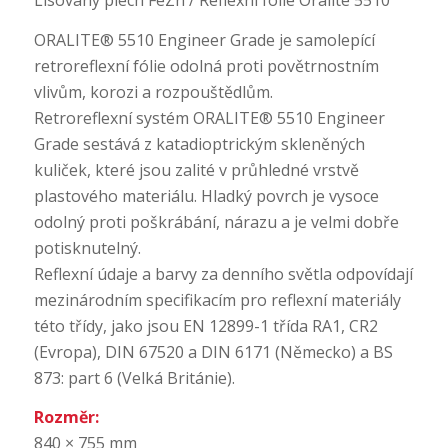
ORALITE® 5510 Engineer Grade je samolepící
retroreflexní fólie odolná proti povětrnostním
vlivům, korozi a rozpouštědlům.
Retroreflexní systém ORALITE® 5510 Engineer
Grade sestává z katadioptrickým skleněných
kuliček, které jsou zalité v průhledné vrstvě
plastového materiálu. Hladký povrch je vysoce
odolný proti poškrábání, nárazu a je velmi dobře
potisknutelný.
Reflexní údaje a barvy za denního světla odpovídají
mezinárodním specifikacím pro reflexní materiály
této třídy, jako jsou EN 12899-1 třída RA1, CR2
(Evropa), DIN 67520 a DIN 6171 (Německo) a BS
873: part 6 (Velká Británie).
Rozměr:
840 × 755 mm