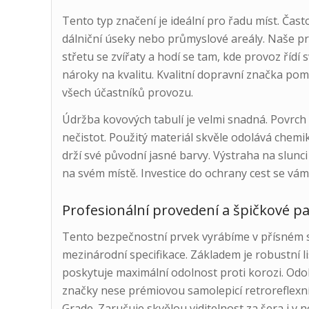
Tento typ značení je ideální pro řadu míst. Čas
dálniční úseky nebo průmyslové areály. Naše p
střetu se zvířaty a hodí se tam, kde provoz řídí 
nároky na kvalitu. Kvalitní dopravní značka pomá
všech účastníků provozu.
Údržba kovových tabulí je velmi snadná. Povrch s
nečistot. Použitý materiál skvěle odolává chemi
drží své původní jasné barvy. Výstraha na slunc
na svém místě. Investice do ochrany cest se vám 
Profesionální provedení a špičkové p
Tento bezpečnostní prvek vyrábíme v přísném s
mezinárodní specifikace. Základem je robustní li
poskytuje maximální odolnost proti korozi. Od
značky nese prémiovou samolepicí retroreflexní
Grade. Zaručuje skvělou viditelnost za šera i v 