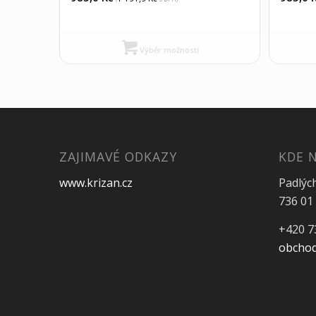
Výběr možností
ZAJIMAVÉ ODKAZY
KDE 
www.krizan.cz
Padlýc
736 01 
+420 7
obchod