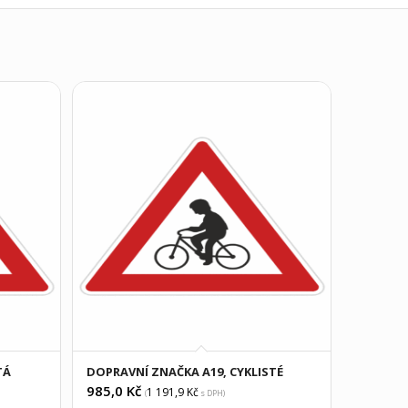
TÁ
DOPRAVNÍ ZNAČKA A19, CYKLISTÉ
985,0
Kč
1 191,9
Kč
(
s DPH)