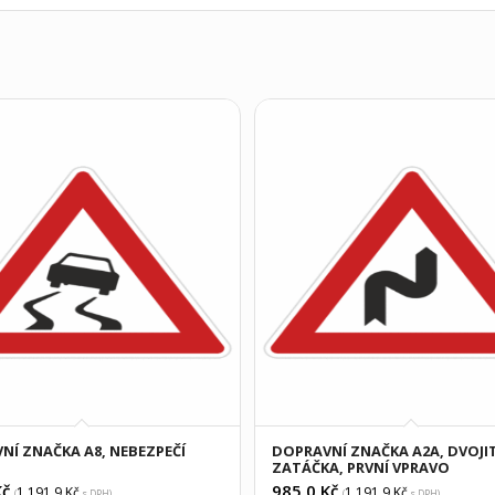
NÍ ZNAČKA A8, NEBEZPEČÍ
DOPRAVNÍ ZNAČKA A2A, DVOJI
ZATÁČKA, PRVNÍ VPRAVO
č
985,0
Kč
1 191,9
Kč
1 191,9
Kč
(
s DPH)
(
s DPH)