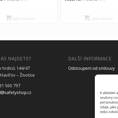
Výběr možností
Výběr možností
NÁS NAJDETE?
DALŠÍ INFORMACE
h hrdinů 144/47
Odstoupení od smlouvy
Havířov – Životice
31 560 797
@safetyshop.cz
K ukládání 
soubory coo
personalizo
údaje, jako
nebo odvolán