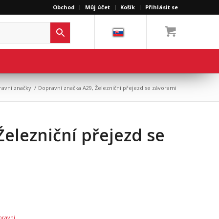
Obchod
Můj účet
Košík
Přihlásit se
ravní značky
/
Dopravní značka A29, Železniční přejezd se závorami
elezniční přejezd se
pravní