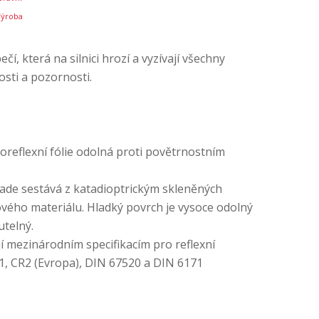
Výroba
, která na silnici hrozí a vyzívají všechny
sti a pozornosti.
reflexní fólie odolná proti povětrnostním
ade sestává z katadioptrickým skleněných
tového materiálu. Hladký povrch je vysoce odolný
utelný.
jí mezinárodním specifikacím pro reflexní
RA1, CR2 (Evropa), DIN 67520 a DIN 6171