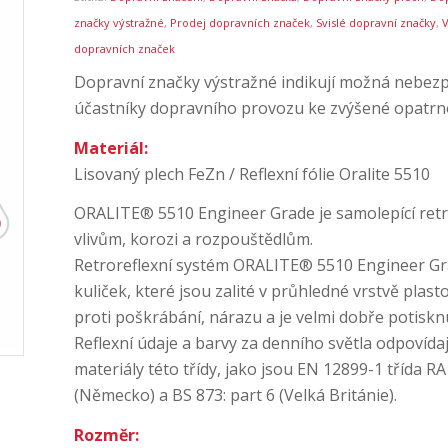
značky výstražné
,
Prodej dopravních značek
,
Svislé dopravní značky
,
dopravních značek
Dopravní značky výstražné indikují možná nebezpečí
účastníky dopravního provozu ke zvýšené opatrno
Materiál:
Lisovaný plech FeZn / Reflexní fólie Oralite 5510
ORALITE® 5510 Engineer Grade je samolepící retro
vlivům, korozi a rozpouštědlům.
Retroreflexní systém ORALITE® 5510 Engineer Gr
kuliček, které jsou zalité v průhledné vrstvě plas
proti poškrábání, nárazu a je velmi dobře potiskn
Reflexní údaje a barvy za denního světla odpovída
materiály této třídy, jako jsou EN 12899-1 třída 
(Německo) a BS 873: part 6 (Velká Británie).
Rozměr: