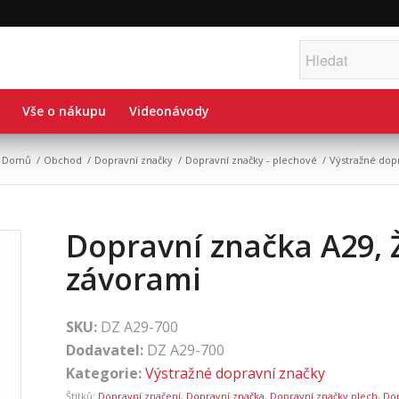
Vše o nákupu
Videonávody
Domů
/
Obchod
/
Dopravní značky
/
Dopravní značky - plechové
/
Výstražné dop
Dopravní značka A29, Ž
závorami
SKU:
DZ A29-700
Dodavatel:
DZ A29-700
Kategorie:
Výstražné dopravní značky
Štítků:
Dopravní značení
,
Dopravní značka
,
Dopravní značky plech
,
Do