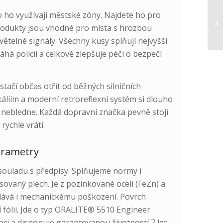
to ho využívají městské zóny. Najdete ho pro
rodukty jsou vhodné pro místa s hrozbou
světelné signály. Všechny kusy splňují nejvyšší
há policii a celkově zlepšuje péči o bezpečí
tačí občas otřít od běžných silničních
káliím a moderní retroreflexní systém si dlouho
i nebledne. Každá dopravní značka pevně stojí
rychle vrátí.
arametry
ouladu s předpisy. Splňujeme normy i
sovaný plech. Je z pozinkované oceli (FeZn) a
olává i mechanickému poškození. Povrch
 fólii. Jde o typ ORALITE® 5510 Engineer
noci a disponuje garantovanou životností 7 let.