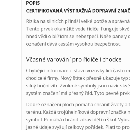
POPIS
CERTIFIKOVANÁ VÝSTRAŽNÁ DOPRAVNÍ ZNAČK
Rizika na silnicích přináší velké potíže a správn
Tento prvek okamžitě vede řidiče. Funguje skvěl
hned vědí o blížícím se nebezpečí. Naše panely
označení dává cestám vysokou bezpečnost.
Včasné varování pro řidiče i chodce
Chybějící informace o stavu vozovky lidi často ma
chod celé firmy. Nový štítek přesně ukazuje typ
silný boční vítr. Zvolené symboly jsou navíc skvěle
systém značení má přesný řád. Tyto pevné prvk
Dobré označení ploch pomáhá chránit životy a t
terénu. Každá trojúhelníková dopravní značka n
symbol. Pomáhá chránit zdraví dětí u škol. Vyb
Jasné údaje zvyšují celkový pořádek. Platí to pro