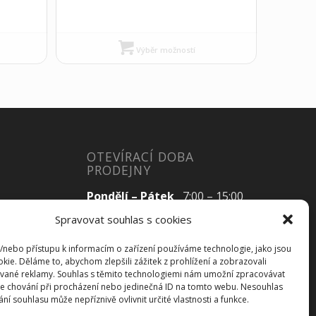
Výběr možností
OTEVÍRACÍ DOBA
PRODEJNY
Pondělí – Pátek
7:00 – 15:00
Spravovat souhlas s cookies
a/nebo přístupu k informacím o zařízení používáme technologie, jako jsou
Sobota
Zavřeno
kie. Děláme to, abychom zlepšili zážitek z prohlížení a zobrazovali
vané reklamy. Souhlas s těmito technologiemi nám umožní zpracovávat
Neděle
Zavřeno
 je chování při procházení nebo jedinečná ID na tomto webu. Nesouhlas
í souhlasu může nepříznivě ovlivnit určité vlastnosti a funkce.