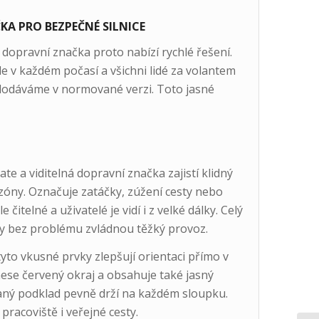
A PRO BEZPEČNÉ SILNICE
á dopravní značka proto nabízí rychlé řešení.
e v každém počasí a všichni lidé za volantem
 dodáváme v normované verzi. Toto jasné
te a viditelná dopravní značka zajistí klidný
 zóny. Označuje zatáčky, zúžení cesty nebo
 čitelné a uživatelé je vidí i z velké dálky. Celý
y bez problému zvládnou těžký provoz.
yto vkusné prvky zlepšují orientaci přímo v
ese červený okraj a obsahuje také jasný
raný podklad pevně drží na každém sloupku.
 pracoviště i veřejné cesty.