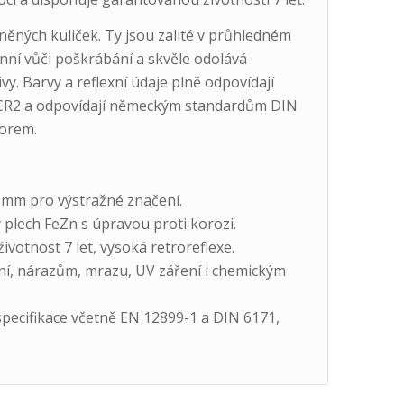
eněných kuliček. Ty jsou zalité v průhledném
unní vůči poškrábání a skvěle odolává
y. Barvy a reflexní údaje plně odpovídají
, CR2 a odpovídají německým standardům DIN
norem.
 mm pro výstražné značení.
 plech FeZn s úpravou proti korozi.
votnost 7 let, vysoká retroreflexe.
í, nárazům, mrazu, UV záření i chemickým
pecifikace včetně EN 12899-1 a DIN 6171,