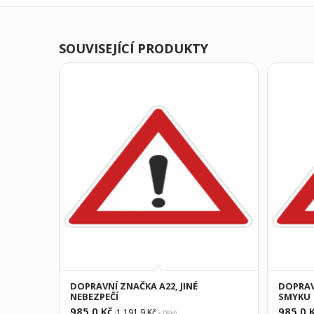
SOUVISEJÍCÍ PRODUKTY
DOPRAVNÍ ZNAČKA A22, JINÉ
DOPRAV
NEBEZPEČÍ
SMYKU
985,0
Kč
985,0
K
1 191,9
Kč
(
s DPH)