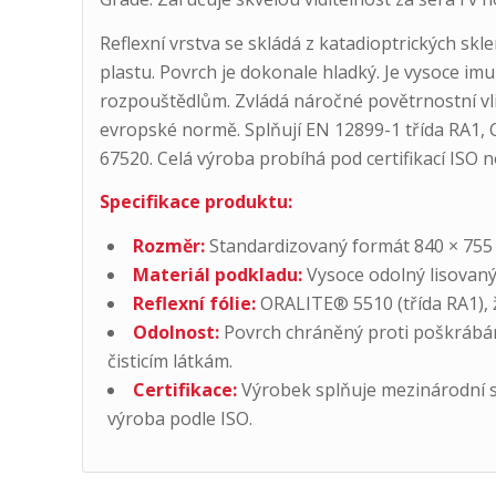
Reflexní vrstva se skládá z katadioptrických skl
plastu. Povrch je dokonale hladký. Je vysoce im
rozpouštědlům. Zvládá náročné povětrnostní vliv
evropské normě. Splňují EN 12899-1 třída RA1
67520. Celá výroba probíhá pod certifikací ISO 
Specifikace produktu:
Rozměr:
Standardizovaný formát 840 × 755
Materiál podkladu:
Vysoce odolný lisovaný
Reflexní fólie:
ORALITE® 5510 (třída RA1), ži
Odolnost:
Povrch chráněný proti poškrábán
čisticím látkám.
Certifikace:
Výrobek splňuje mezinárodní s
výroba podle ISO.