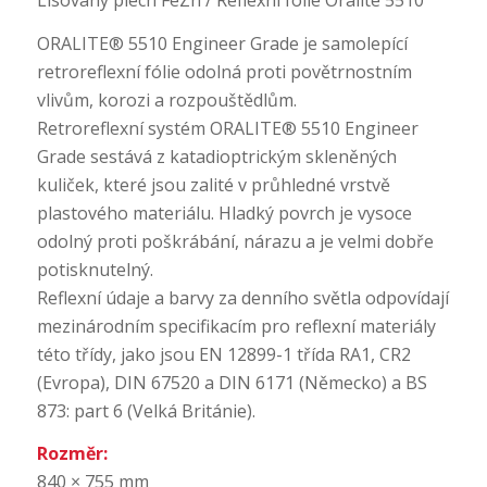
ORALITE® 5510 Engineer Grade je samolepící
retroreflexní fólie odolná proti povětrnostním
vlivům, korozi a rozpouštědlům.
Retroreflexní systém ORALITE® 5510 Engineer
Grade sestává z katadioptrickým skleněných
kuliček, které jsou zalité v průhledné vrstvě
plastového materiálu. Hladký povrch je vysoce
odolný proti poškrábání, nárazu a je velmi dobře
potisknutelný.
Reflexní údaje a barvy za denního světla odpovídají
mezinárodním specifikacím pro reflexní materiály
této třídy, jako jsou EN 12899-1 třída RA1, CR2
(Evropa), DIN 67520 a DIN 6171 (Německo) a BS
873: part 6 (Velká Británie).
Rozměr:
840 × 755 mm