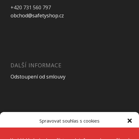
+420 731 560 797
obchod@safetyshop.cz
DALŠÍ INFORMACE
Odstoupení od smlouvy
OTEVÍRACÍ DOBA PRODEJNY
Spravovat souhlas s cookies
Pondělí – Pátek
7:00 – 15:00
K ukládání a/nebo přístupu k informacím o zařízení používáme