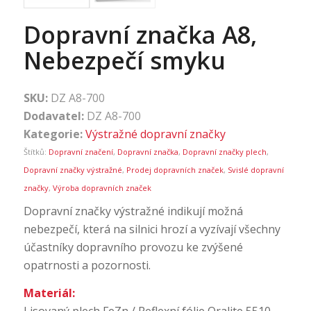
Dopravní značka A8,
Nebezpečí smyku
SKU:
DZ A8-700
Dodavatel:
DZ A8-700
Kategorie:
Výstražné dopravní značky
Štítků:
Dopravní značení
,
Dopravní značka
,
Dopravní značky plech
,
Dopravní značky výstražné
,
Prodej dopravních značek
,
Svislé dopravní
značky
,
Výroba dopravních značek
Dopravní značky výstražné indikují možná
nebezpečí, která na silnici hrozí a vyzívají všechny
účastníky dopravního provozu ke zvýšené
opatrnosti a pozornosti.
Materiál:
Lisovaný plech FeZn / Reflexní fólie Oralite 5510