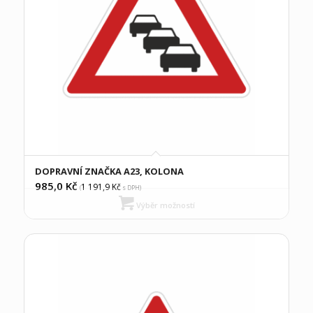
DOPRAVNÍ ZNAČKA A23, KOLONA
985,0
Kč
1 191,9
Kč
(
s DPH)
Výběr možností