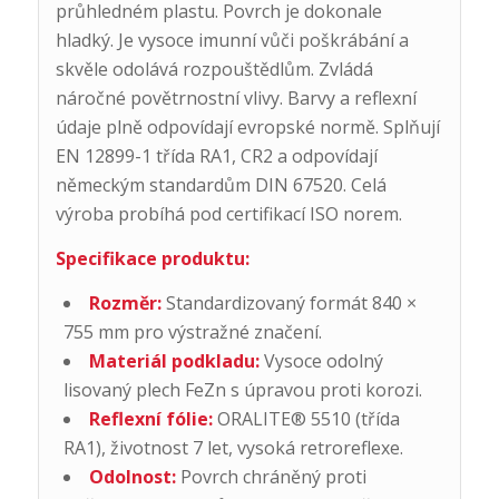
průhledném plastu. Povrch je dokonale
hladký. Je vysoce imunní vůči poškrábání a
skvěle odolává rozpouštědlům. Zvládá
náročné povětrnostní vlivy. Barvy a reflexní
údaje plně odpovídají evropské normě. Splňují
EN 12899-1 třída RA1, CR2 a odpovídají
německým standardům DIN 67520. Celá
výroba probíhá pod certifikací ISO norem.
Specifikace produktu:
Rozměr:
Standardizovaný formát 840 ×
755 mm pro výstražné značení.
Materiál podkladu:
Vysoce odolný
lisovaný plech FeZn s úpravou proti korozi.
Reflexní fólie:
ORALITE® 5510 (třída
RA1), životnost 7 let, vysoká retroreflexe.
Odolnost:
Povrch chráněný proti