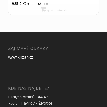
985,0
Kč
1 191,9
Kč
(
s DPH)
Výběr možností
ZAJIMAVÉ ODKAZY
www.krizan.cz
KDE NÁS NAJDETE?
Padlých hrdinů 144/47
736 01 Havířov – Životice