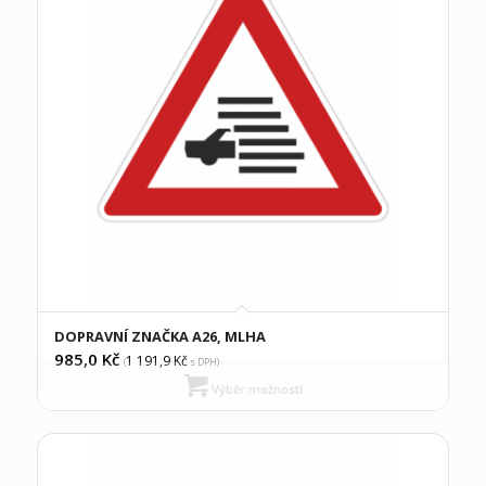
DOPRAVNÍ ZNAČKA A26, MLHA
985,0
Kč
1 191,9
Kč
(
s DPH)
Výběr možností